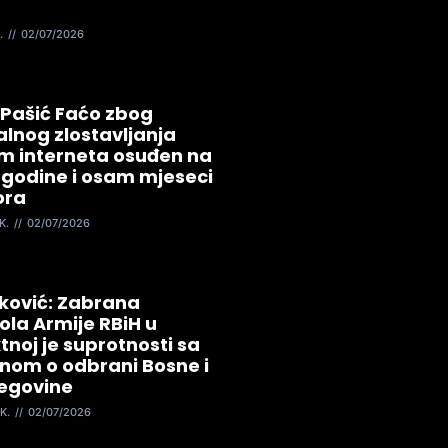
.
02/07/2026
 Pašić Faćo zbog
lnog zlostavljanja
m interneta osuđen na
 godine i osam mjeseci
ora
K.
02/07/2026
ković: Zabrana
ola Armije RBiH u
tnoj je suprotnosti sa
nom o odbrani Bosne i
egovine
K.
02/07/2026