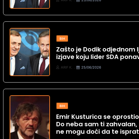
BIH
Zašto je Dodik odjednom l
izjave koju lider SDA pon
ARIF K.
25/06/2026
BIH
Emir Kusturica se oprost
Do neba sam ti zahvalan, 
ne mogu doći da te ispra