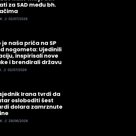
jati za SAD među bh.
jačima
K.
02/07/2026
 je naša priča na SP
od nogometa: Ujedinili
aciju, inspirisali nove
ke i brendirali državu
K.
02/07/2026
jednik Irana tvrdi da
tar osloboditi šest
jardi dolara zamrznute
ine
K.
29/06/2026