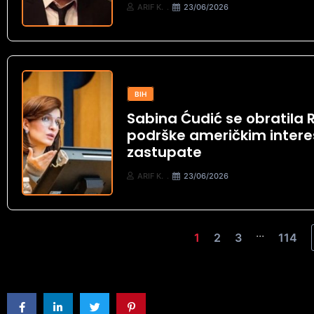
ARIF K.
23/06/2026
BIH
Sabina Ćudić se obratila
podrške američkim interes
zastupate
ARIF K.
23/06/2026
...
1
2
3
114