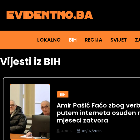
LOKALNO
BIH
REGIJA
SVIJET
Z
Vijesti iz BIH
BIH
Amir Pašić Faćo zbog verb
putem interneta osuđen n
mjeseci zatvora
ARIF K.
02/07/2026