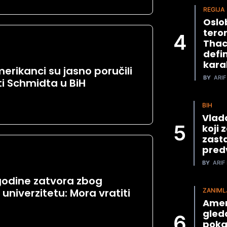
REGIJA
Oslob
tero
Thac
defin
kara
erikanci su jasno poručili
BY
ARIF
ati Schmidta u BiH
BIH
Vlad
koji 
zast
predv
BY
ARIF 
 godine zatvora zbog
niverzitetu: Mora vratiti
ZANIML
Amer
gled
poka