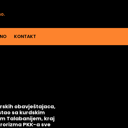
mo.
ENO
KONTAKT
urskih obavještajaca,
stao sa kurdskim
om Talabanijem, kraj
erorizma PKK-a sve