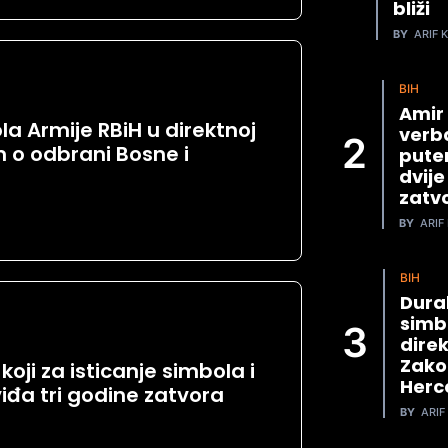
bliži
BY
ARIF K
BIH
Amir
a Armije RBiH u direktnoj
verba
 o odbrani Bosne i
pute
dvije
zatv
BY
ARIF 
BIH
Dura
simb
direk
Zako
oji za isticanje simbola i
Herc
iđa tri godine zatvora
BY
ARIF 