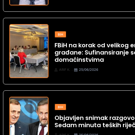
BIH
FBiH na korak od velikog 
građane: Sufinansiranje s
domaćinstvima
ARIF K.
25/06/2026
BIH
Objavljen snimak razgovor
Sedam minuta teških riječi
ARIF K.
25/06/2026