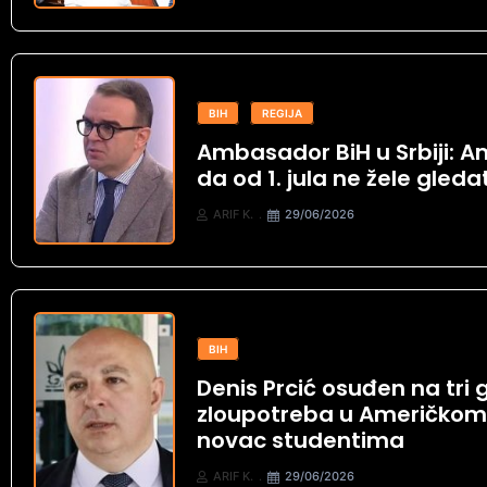
BIH
REGIJA
Ambasador BiH u Srbiji: Am
da od 1. jula ne žele gled
ARIF K.
29/06/2026
BIH
Denis Prcić osuđen na tri
zloupotreba u Američkom u
novac studentima
ARIF K.
29/06/2026