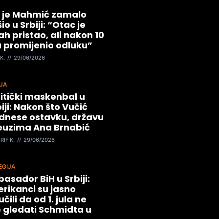
 je Mahmić zamalo
io u Srbiji: “Otac je
h pristao, ali nakon 10
 promijenio odluku”
K.
29/06/2026
JA
litički maskenbal u
iji: Nakon što Vučić
dnese ostavku, državu
euzima Ana Brnabić
RIF K.
29/06/2026
EGIJA
asador BiH u Srbiji:
rikanci su jasno
čili da od 1. jula ne
e gledati Schmidta u