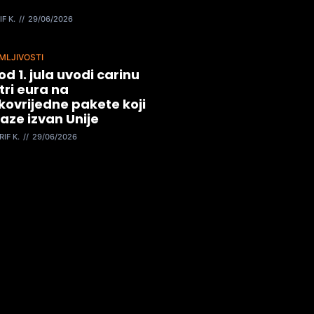
IF K.
29/06/2026
MLJIVOSTI
od 1. jula uvodi carinu
tri eura na
kovrijedne pakete koji
aze izvan Unije
RIF K.
29/06/2026