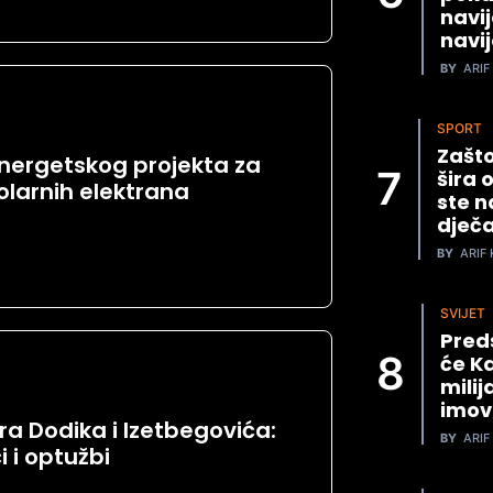
navi
navi
BY
ARIF 
SPORT
Zašto
energetskog projekta za
šira 
olarnih elektrana
ste n
dječa
BY
ARIF 
SVIJET
Preds
će Ka
mili
imov
a Dodika i Izetbegovića:
BY
ARIF 
 i optužbi