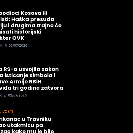
odioci Kosova ili
risti: Haška presuda
iju i drugima trajno će
isati historijski
kter OVK
 K.
02/07/2026
a RS-a usvojila zakon
za isticanje simbola i
ave Armije RBiH
iđa tri godine zatvora
K.
02/07/2026
JIVOSTI
ikanac u Travniku
ao utakmicu pa
zao kako mu je bilo