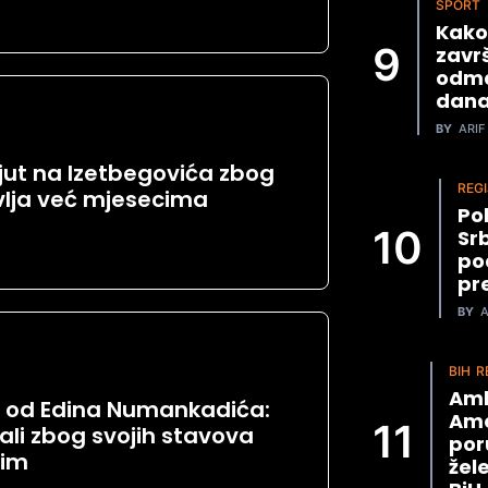
SPORT
Kako
završ
odma
dana
BY
ARIF 
jut na Izetbegovića zbog
REGI
avlja već mjesecima
Po
Srb
po
pr
BY
A
BIH
R
Amb
io od Edina Numankadića:
Ame
ali zbog svojih stavova
poru
tim
žel