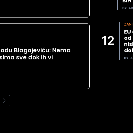
BiH
BY
AR
ZANI
EU 
od 
nis
 Rodu Blagojeviću: Nema
dol
ima sve dok ih vi
BY
A