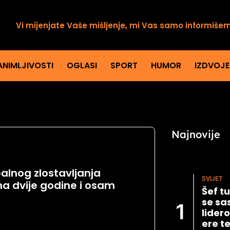
Vi mijenjate Vaše mišljenje, mi Vas samo informiše
ANIMLJIVOSTI
OGLASI
SPORT
HUMOR
IZDVOJ
Najnovije
alnog zlostavljanja
SVIJET
a dvije godine i osam
Šef t
se sa
lider
ere t