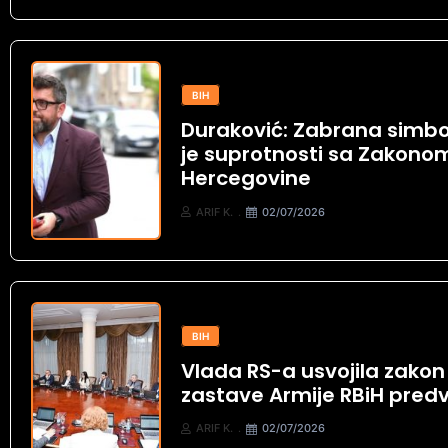
BIH
Duraković: Zabrana simbol
je suprotnosti sa Zakonom
Hercegovine
ARIF K.
02/07/2026
BIH
Vlada RS-a usvojila zakon k
zastave Armije RBiH predv
ARIF K.
02/07/2026