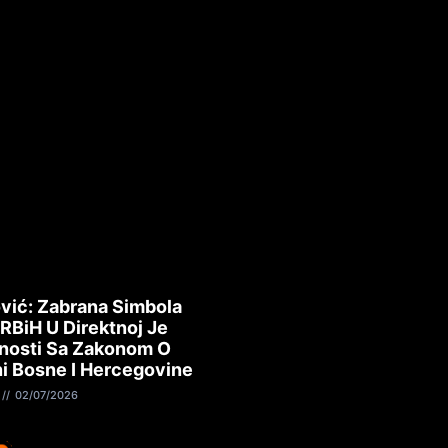
m
h
vić: Zabrana Simbola
 RBiH U Direktnoj Je
nosti Sa Zakonom O
i Bosne I Hercegovine
02/07/2026