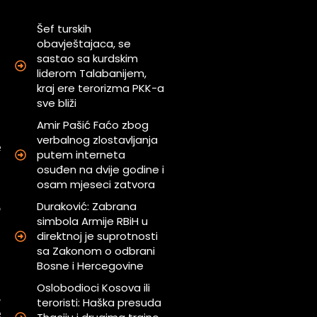
Šef turskih
obavještajaca, se
sastao sa kurdskim
u
liderom Talabanijem,
h
kraj ere terorizma PKK-a
sve bliži
Amir Pašić Faćo zbog
verbalnog zlostavljanja
e
putem interneta
osuđen na dvije godine i
osam mjeseci zatvora
a
Duraković: Zabrana
o
simbola Armije RBiH u
direktnoj je suprotnosti
sa Zakonom o odbrani
u
Bosne i Hercegovine
Oslobodioci Kosova ili
,
teroristi: Haška presuda
e