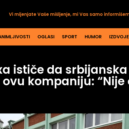
Vi mijenjate Vaše mišljenje, mi Vas samo informiše
ANIMLJIVOSTI
OGLASI
SPORT
HUMOR
IZDVOJ
xa ističe da srbijansk
ovu kompaniju: “Nije 