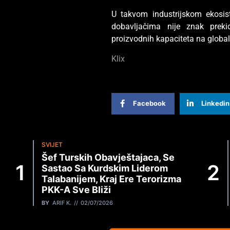
U takvom industrijskom ekosis
dobavljačima nije znak preki
proizvodnih kapaciteta na globa
Klix
Facebook
Linkedin
SVIJET
Šef Turskih Obavještajaca, Se
Sastao Sa Kurdskim Liderom
Talabanijem, Kraj Ere Terorizma
PKK-A Sve Bliži
BY
ARIF K.
02/07/2026