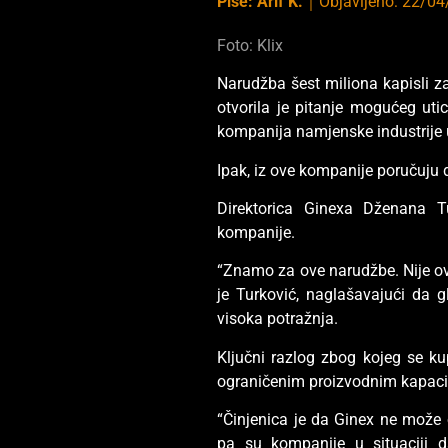
Piše:
Arif K.
｜
Objavljeno:
22/04
Foto: Klix
Narudžba šest miliona kapisli za
otvorila je pitanje mogućeg ut
kompanija namjenske industrije u
Ipak, iz ove kompanije poručuju 
Direktorica Ginexa Dženana Tu
kompanije.
“Znamo za ove narudžbe. Nije ovo
je Turković, naglašavajući da g
visoka potražnja.
Ključni razlog zbog kojeg se ku
ograničenim proizvodnim kapaci
“Činjenica je da Ginex ne može o
pa su kompanije u situaciji da