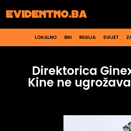
LOKALNO
BIH
REGIJA
SVIJET
Z
Direktorica Gine
Kine ne ugrožava 