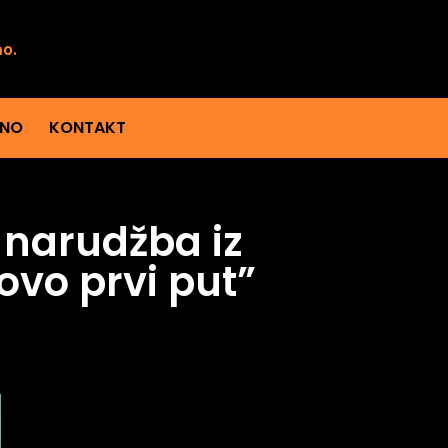
mo.
ENO
KONTAKT
a narudžba iz
ovo prvi put”