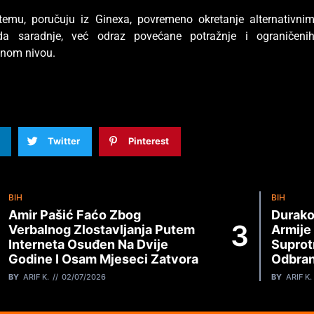
temu, poručuju iz Ginexa, povremeno okretanje alternativni
da saradnje, već odraz povećane potražnje i ograničeni
lnom nivou.
Twitter
Pinterest
BIH
BIH
Amir Pašić Faćo Zbog
Durako
Verbalnog Zlostavljanja Putem
Armije
Interneta Osuđen Na Dvije
Suprot
Godine I Osam Mjeseci Zatvora
Odbran
BY
ARIF K.
02/07/2026
BY
ARIF K.