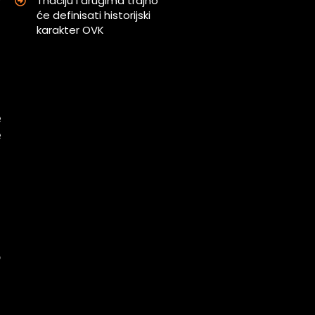
Thaciju i drugima trajno
.
će definisati historijski
karakter OVK
i
i
e
e
a
m
h
o
.
a