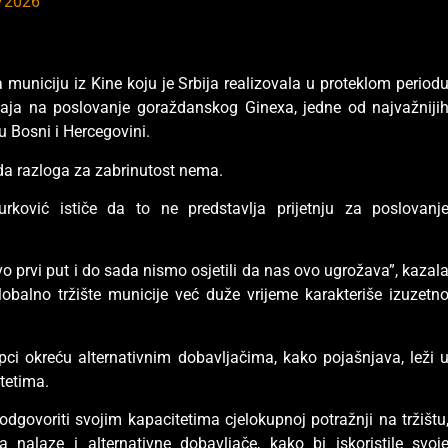
/2026
 municiju iz Kine koju je Srbija realizovala u proteklom period
icaja na poslovanje goraždanskog Ginexa, jedne od najvažniji
 Bosni i Hercegovini.
da razloga za zabrinutost nema.
rković ističe da to ne predstavlja prijetnju za poslovanj
 prvi put i do sada nismo osjetili da nas ovo ugrožava”, kazal
lobalno tržište municije već duže vrijeme karakteriše izuzetn
pci okreću alternativnim dobavljačima, kako pojašnjava, leži 
tetima.
dgovoriti svojim kapacitetima cjelokupnoj potražnji na tržištu
 nalaze i alternativne dobavljače, kako bi iskoristile svoj