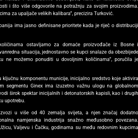
sti i što više odgovorile na potražnju za svojim proizvodima
cima za upaljače velikih kalibara”, precizira Turković.
nija ima jasno definisane prioritete kada je riječ o distribucij
u količinama ostavljamo za domaće proizvođače iz Bosne 
zvanredna situacija, jednostavno se kupci snalaze da obezbijed
u ne možemo ponuditi u dovoljnim količinama”, poručila j
u ključnu komponentu municije, inicijalno sredstvo koje aktivir
 tom segmentu Ginex ima izuzetno važnu ulogu na globalno
odi širok spektar inicijalnih i detonatorskih kapisli, kao i drugi
ku upotrebu.
zvozi u više od 40 zemalja svijeta, a njen značaj dodatn
gionalna namjenska industrija snažno međusobno povezana
u Užicu, Valjevu i Čačku, godinama su među redovnim kupcim