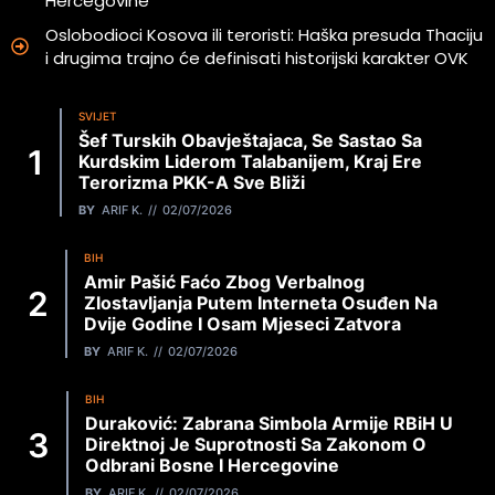
Hercegovine
Oslobodioci Kosova ili teroristi: Haška presuda Thaciju
i drugima trajno će definisati historijski karakter OVK
SVIJET
Šef Turskih Obavještajaca, Se Sastao Sa
Kurdskim Liderom Talabanijem, Kraj Ere
Terorizma PKK-A Sve Bliži
BY
ARIF K.
02/07/2026
BIH
Amir Pašić Faćo Zbog Verbalnog
Zlostavljanja Putem Interneta Osuđen Na
Dvije Godine I Osam Mjeseci Zatvora
BY
ARIF K.
02/07/2026
BIH
Duraković: Zabrana Simbola Armije RBiH U
Direktnoj Je Suprotnosti Sa Zakonom O
Odbrani Bosne I Hercegovine
BY
ARIF K.
02/07/2026