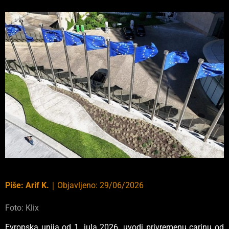
Piše:
Arif K.
｜
Objavljeno:
29/06/2026
Foto: Klix
Evropska unija od 1. jula 2026. uvodi privremenu carinu od