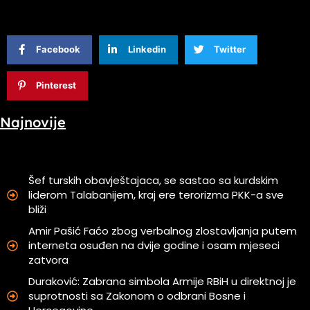
Facebook
Linkedin
Twitter
Pinterest
Najnovije
Šef turskih obavještajaca, se sastao sa kurdskim
liderom Talabanijem, kraj ere terorizma PKK-a sve
bliži
Amir Pašić Faćo zbog verbalnog zlostavljanja putem
interneta osuđen na dvije godine i osam mjeseci
zatvora
Duraković: Zabrana simbola Armije RBiH u direktnoj je
suprotnosti sa Zakonom o odbrani Bosne i