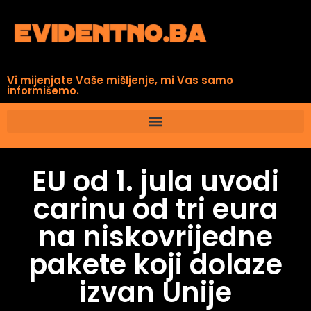
Vi mijenjate Vaše mišljenje, mi Vas samo
informišemo.
EU od 1. jula uvodi
carinu od tri eura
na niskovrijedne
pakete koji dolaze
izvan Unije