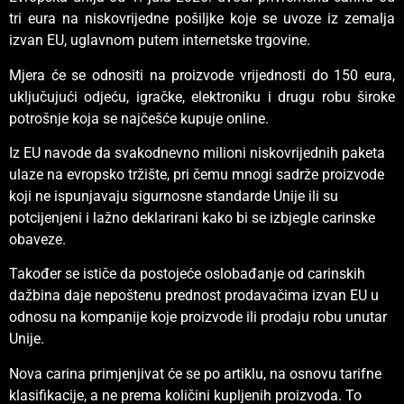
tri eura na niskovrijedne pošiljke koje se uvoze iz zemalja
izvan EU, uglavnom putem internetske trgovine.
Mjera će se odnositi na proizvode vrijednosti do 150 eura,
uključujući odjeću, igračke, elektroniku i drugu robu široke
potrošnje koja se najčešće kupuje online.
Iz EU navode da svakodnevno milioni niskovrijednih paketa
ulaze na evropsko tržište, pri čemu mnogi sadrže proizvode
koji ne ispunjavaju sigurnosne standarde Unije ili su
potcijenjeni i lažno deklarirani kako bi se izbjegle carinske
obaveze.
Također se ističe da postojeće oslobađanje od carinskih
dažbina daje nepoštenu prednost prodavačima izvan EU u
odnosu na kompanije koje proizvode ili prodaju robu unutar
Unije.
Nova carina primjenjivat će se po artiklu, na osnovu tarifne
klasifikacije, a ne prema količini kupljenih proizvoda. To