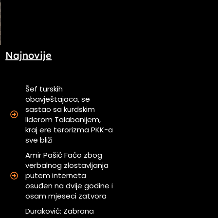
Najnovije
Šef turskih
obavještajaca, se
sastao sa kurdskim
liderom Talabanijem,
kraj ere terorizma PKK-a
sve bliži
Amir Pašić Faćo zbog
verbalnog zlostavljanja
putem interneta
osuđen na dvije godine i
osam mjeseci zatvora
Duraković: Zabrana