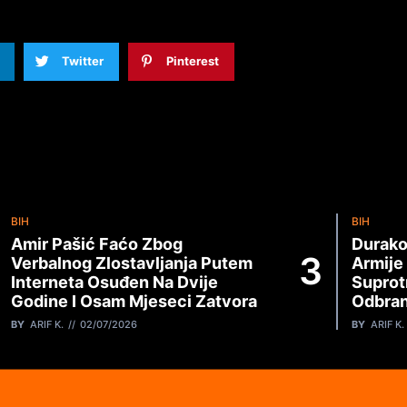
Twitter
Pinterest
BIH
BIH
Amir Pašić Faćo Zbog
Durako
Verbalnog Zlostavljanja Putem
Armije
Interneta Osuđen Na Dvije
Suprot
Godine I Osam Mjeseci Zatvora
Odbran
BY
ARIF K.
02/07/2026
BY
ARIF K.