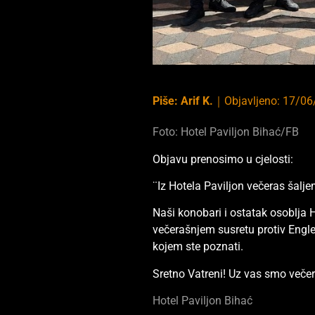
Piše:
Arif K.
｜
Objavljeno:
17/06
Foto: Hotel Paviljon Bihać/FB
Objavu prenosimo u cjelosti:
¨Iz Hotela Paviljon večeras šalj
Naši konobari i ostatak osoblja H
večerašnjem susretu protiv Engle
kojem ste poznati.
Sretno Vatreni! Uz vas smo večer
Hotel Paviljon Bihać