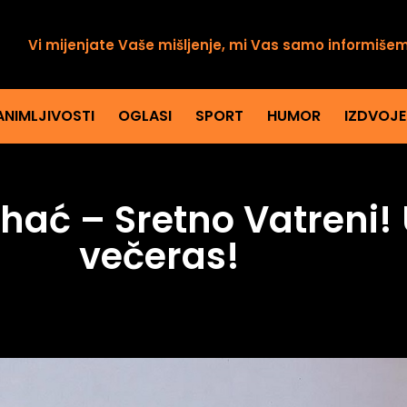
Vi mijenjate Vaše mišljenje, mi Vas samo informiše
ANIMLJIVOSTI
OGLASI
SPORT
HUMOR
IZDVOJ
Bihać – Sretno Vatreni
večeras!