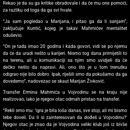
Rekao je da su ga kritike obradovale i da će mu one pomoći,
za razliku od toga da ga svi hvale.
“Ja sam pogledao u Marijana, i pitao ga da li sanjam”,
zaključuje Kuntić, kojeg je takav Mahmićev mentalitet
oduševio.
“On je tada imao 20 godina i kada govori, vidi se po njemu
da će da uradi nešto u karijeri. Nismo tog dana primijetili to
na terenu, ali u komunikaciji sa njim smo uvidjeli da će
dečko nešto da napravi. Ali, ono što je u tom trenutku
odigrao nije bilo dobro. Ipak, riješili smo da pokušamo da ga
dovedemo”, nadovezao se skaut Marijan Živković.
Transfer Ermina Mahmića u Vojvodinu se na kraju nije
realizovao, iako je njegov otac odmah pristao na transfer.
“Rekli smo mu: ‘igra je bila loša danas, sve stoji, ali mi bismo
tebe doveli. Da li si zainteresovan da dođeš u Vojvodinu?’
Njegov otac je znao da je Vojvodina veliki klub još iz bivše