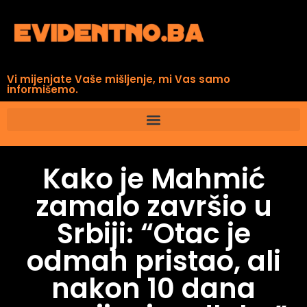
Vi mijenjate Vaše mišljenje, mi Vas samo
informišemo.
Kako je Mahmić
zamalo završio u
Srbiji: “Otac je
odmah pristao, ali
nakon 10 dana