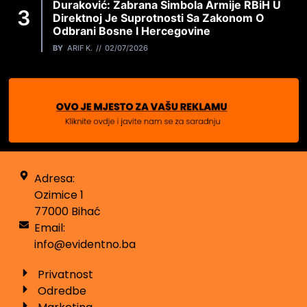
Duraković: Zabrana Simbola Armije RBiH U
Direktnoj Je Suprotnosti Sa Zakonom O
Odbrani Bosne I Hercegovine
BY
ARIF K.
02/07/2026
Adresa:
Ozimice 1
77000 Bihać
Email:
info@evidentno.ba
Privatnost
Odredbe