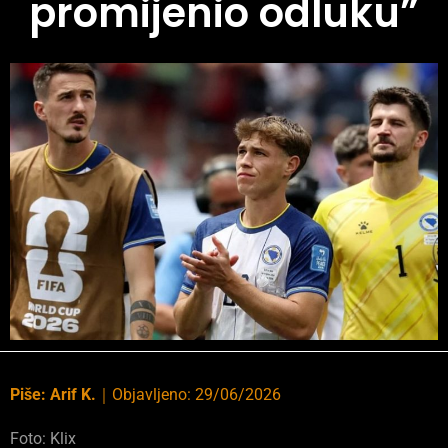
promijenio odluku”
Piše:
Arif K.
｜
Objavljeno:
29/06/2026
Foto: Klix