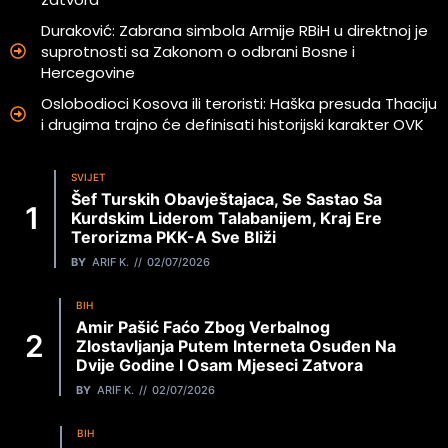
Duraković: Zabrana simbola Armije RBiH u direktnoj je
suprotnosti sa Zakonom o odbrani Bosne i
Hercegovine
Oslobodioci Kosova ili teroristi: Haška presuda Thaciju
i drugima trajno će definisati historijski karakter OVK
SVIJET
Šef Turskih Obavještajaca, Se Sastao Sa
Kurdskim Liderom Talabanijem, Kraj Ere
Terorizma PKK-A Sve Bliži
BY
ARIF K.
02/07/2026
BIH
Amir Pašić Faćo Zbog Verbalnog
Zlostavljanja Putem Interneta Osuđen Na
Dvije Godine I Osam Mjeseci Zatvora
BY
ARIF K.
02/07/2026
BIH