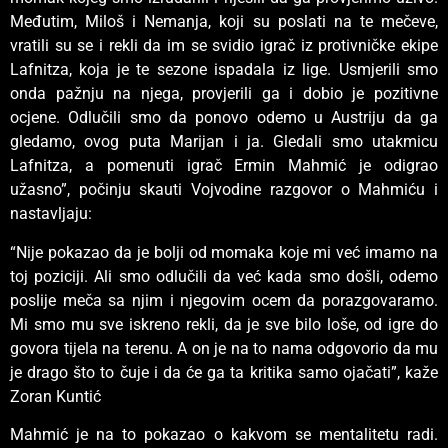
Međutim, Miloš i Nemanja, koji su poslati na te mečeve,
vratili su se i rekli da im se svidio igrač iz protivničke ekipe
Lafnitza, koja je te sezone ispadala iz lige. Usmjerili smo
onda pažnju na njega, provjerili ga i dobio je pozitivne
ocjene. Odlučili smo da ponovo odemo u Austriju da ga
gledamo, ovog puta Marijan i ja. Gledali smo utakmicu
Lafnitza, a pomenuti igrač Ermin Mahmić je odigrao
užasno”, počinju skauti Vojvodine razgovor o Mahmiću i
nastavljaju:
“Nije pokazao da je bolji od momaka koje mi već imamo na
toj poziciji. Ali smo odlučili da već kada smo došli, odemo
poslije meča sa njim i njegovim ocem da porazgovaramo.
Mi smo mu sve iskreno rekli, da je sve bilo loše, od igre do
govora tijela na terenu. A on je na to nama odgovorio da mu
je drago što to čuje i da će ga ta kritika samo ojačati”, kaže
Zoran Kuntić
Mahmić je na to pokazao o kakvom se mentalitetu radi.