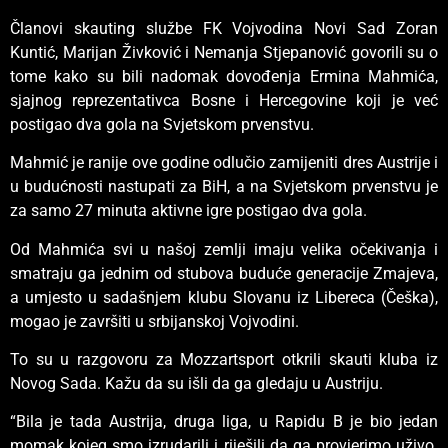
Članovi skauting službe FK Vojvodina Novi Sad Zoran
Kuntić, Marijan Živković i Nemanja Stjepanović govorili su o
tome kako su bili nadomak dovođenja Ermina Mahmića,
sjajnog reprezentativca Bosne i Hercegovine koji je već
postigao dva gola na Svjetskom prvenstvu.
Mahmić je ranije ove godine odlučio zamijeniti dres Austrije i
u budućnosti nastupati za BiH, a na Svjetskom prvenstvu je
za samo 27 minuta aktivne igre postigao dva gola.
Od Mahmića svi u našoj zemlji imaju velika očekivanja i
smatraju ga jednim od stubova buduće generacije Zmajeva,
a umjesto u sadašnjem klubu Slovanu iz Libereca (Češka),
mogao je završiti u srbijanskoj Vojvodini.
To su u razgovoru za Mozzartsport otkrili skauti kluba iz
Novog Sada. Kažu da su išli da ga gledaju u Austriju.
“Bila je tada Austrija, druga liga, u Rapidu B je bio jedan
momak kojeg smo izrudarili i riješili da ga provjerimo uživo.