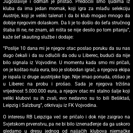
Jugoslavije i odmah je pristao. Predočili smo ljudima iz
kluba da ima jedan momak, koji igra za mlađu selekciju
Austrije, koji je veliki talenat i da bi klub mogao mnogo da
dobije njegovim dolaskom. Da li je to došlo do šefa stručnog
štaba ili ne, ne znam, ali ništa se nije desilo po tom pitanju”,
kaže šef skauting službe i dodaje:
“Poslije 10 dana mi je njegov otac poslao poruku da su nas
dugo čekali i da su odlučili da odu u Liberec, budući da nije
bilo signala iz Vojvodine. U momentu kada smo mi pričali,
on je koštao nula eura, bio je slobodan igrač, a njegova ekipa
je ispala iz druge austrijske lige. Nije imao ponuda, otišao je
u Liberec na probu i prošao. Sada je njegova tržišna
vrijednost 5.000.000 eura, a njegov otac mi stalno šalje koji
veliki klubovi su ih zvali, evo nedavno su to bili Bešiktaš,
Leipzig i Salzburg”, otkrivaju iz FK Vojvodina.
O interesu RB Leipziga već se pričalo i dok nije zaigrao na
Svjetskom prvenstvu, pa ne bi bilo iznenađenje da ga uskoro
gledamo u dresu jednog od najjačih klubova njemačke