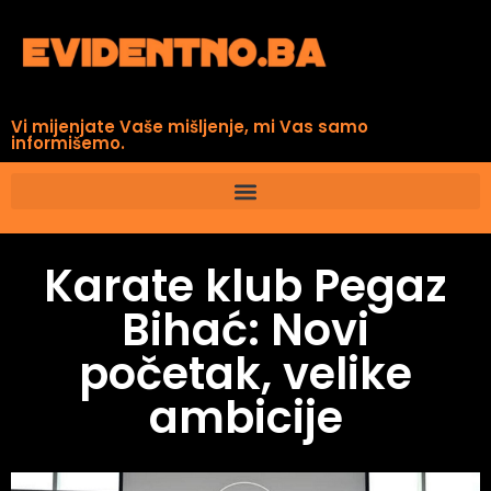
Vi mijenjate Vaše mišljenje, mi Vas samo
informišemo.
Karate klub Pegaz
Bihać: Novi
početak, velike
ambicije