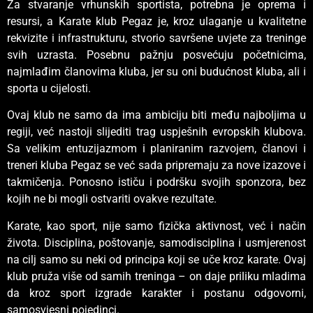
Za stvaranje vrhunskih sportista, potrebna je oprema i
resursi, a Karate klub Pegaz je, kroz ulaganje u kvalitetne
rekvizite i infrastrukturu, stvorio savršene uvjete za treninge
svih uzrasta. Posebnu pažnju posvećuju početnicima,
najmlađim članovima kluba, jer su oni budućnost kluba, ali i
sporta u cijelosti.
Ovaj klub ne samo da ima ambiciju biti među najboljima u
regiji, već nastoji slijediti trag uspješnih evropskih klubova.
Sa velikim entuzijazmom i planiranim razvojem, članovi i
treneri kluba Pegaz se već sada pripremaju za nove izazove i
takmičenja. Ponosno ističu i podršku svojih sponzora, bez
kojih ne bi mogli ostvariti ovakve rezultate.
Karate, kao sport, nije samo fizička aktivnost, već i način
života. Disciplina, poštovanje, samodisciplina i usmjerenost
na cilj samo su neki od principa koji se uče kroz karate. Ovaj
klub pruža više od samih treninga – on daje priliku mladima
da kroz sport izgrade karakter i postanu odgovorni,
samosvjesni pojedinci.