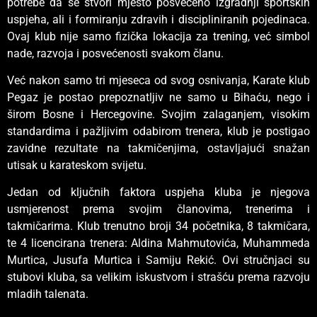
potrebe da se stvori mjesto posvećeno izgradnji sportskih
uspjeha, ali i formiranju zdravih i discipliniranih pojedinaca.
Ovaj klub nije samo fizička lokacija za trening, već simbol
nade, razvoja i posvećenosti svakom članu.
Već nakon samo tri mjeseca od svog osnivanja, Karate klub
Pegaz je postao prepoznatljiv ne samo u Bihaću, nego i
širom Bosne i Hercegovine. Svojim zalaganjem, visokim
standardima i pažljivim odabirom trenera, klub je postigao
zavidne rezultate na takmičenjima, ostavljajući snažan
utisak u karateskom svijetu.
Jedan od ključnih faktora uspjeha kluba je njegova
usmjerenost prema svojim članovima, trenerima i
takmičarima. Klub trenutno broji 34 početnika, 8 takmičara,
te 4 licencirana trenera: Aldina Mahmutovića, Muhammeda
Murtica, Jusufa Murtica i Samiju Rekić. Ovi stručnjaci su
stubovi kluba, sa velikim iskustvom i strašću prema razvoju
mladih talenata.