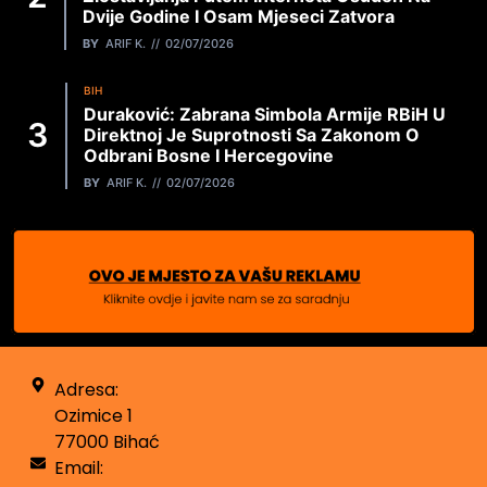
Dvije Godine I Osam Mjeseci Zatvora
BY
ARIF K.
02/07/2026
BIH
Duraković: Zabrana Simbola Armije RBiH U
Direktnoj Je Suprotnosti Sa Zakonom O
Odbrani Bosne I Hercegovine
BY
ARIF K.
02/07/2026
Adresa:
Ozimice 1
77000 Bihać
Email: