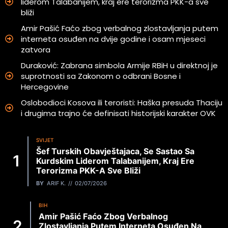
liderom Talabanijem, kraj ere terorizma PKK-a sve
bliži
Amir Pašić Faćo zbog verbalnog zlostavljanja putem
interneta osuđen na dvije godine i osam mjeseci
zatvora
Duraković: Zabrana simbola Armije RBiH u direktnoj je
suprotnosti sa Zakonom o odbrani Bosne i
Hercegovine
Oslobodioci Kosova ili teroristi: Haška presuda Thaciju
i drugima trajno će definisati historijski karakter OVK
SVIJET
Šef Turskih Obavještajaca, Se Sastao Sa
Kurdskim Liderom Talabanijem, Kraj Ere
Terorizma PKK-A Sve Bliži
BY
ARIF K.
02/07/2026
BIH
Amir Pašić Faćo Zbog Verbalnog
Zlostavljanja Putem Interneta Osuđen Na