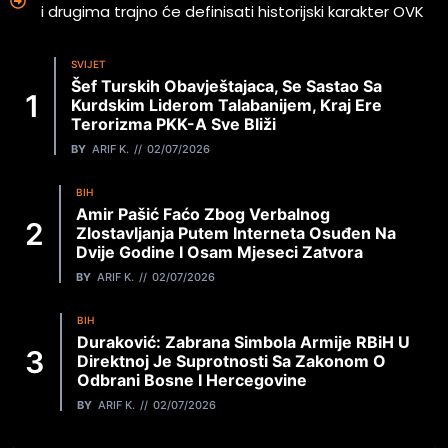
i drugima trajno će definisati historijski karakter OVK
SVIJET
Šef Turskih Obavještajaca, Se Sastao Sa
Kurdskim Liderom Talabanijem, Kraj Ere
Terorizma PKK-A Sve Bliži
BY
ARIF K.
02/07/2026
BIH
Amir Pašić Faćo Zbog Verbalnog
Zlostavljanja Putem Interneta Osuđen Na
Dvije Godine I Osam Mjeseci Zatvora
BY
ARIF K.
02/07/2026
BIH
Duraković: Zabrana Simbola Armije RBiH U
Direktnoj Je Suprotnosti Sa Zakonom O
Odbrani Bosne I Hercegovine
BY
ARIF K.
02/07/2026