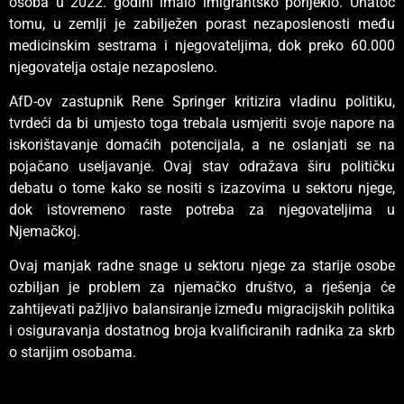
osoba u 2022. godini imalo imigrantsko porijeklo. Unatoč
tomu, u zemlji je zabilježen porast nezaposlenosti među
medicinskim sestrama i njegovateljima, dok preko 60.000
njegovatelja ostaje nezaposleno.
AfD-ov zastupnik Rene Springer kritizira vladinu politiku,
tvrdeći da bi umjesto toga trebala usmjeriti svoje napore na
iskorištavanje domaćih potencijala, a ne oslanjati se na
pojačano useljavanje. Ovaj stav odražava širu političku
debatu o tome kako se nositi s izazovima u sektoru njege,
dok istovremeno raste potreba za njegovateljima u
Njemačkoj.
Ovaj manjak radne snage u sektoru njege za starije osobe
ozbiljan je problem za njemačko društvo, a rješenja će
zahtijevati pažljivo balansiranje između migracijskih politika
i osiguravanja dostatnog broja kvalificiranih radnika za skrb
o starijim osobama.