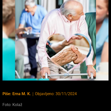
Piše:
Erna M. K.
｜
Objavljeno:
30/11/2024
Foto: Kolaž