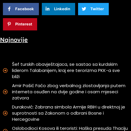
Facebook
Linkedin
Twitter
Pinterest
Najnovije
Šef turskih obavještajaca, se sastao sa kurdskim
liderom Talabanijem, kraj ere terorizma PKK-a sve
bliži
Amir Pašić Faćo zbog verbalnog zlostavljanja putem
interneta osuđen na dvije godine i osam mjeseci
zatvora
Duraković: Zabrana simbola Armije RBiH u direktnoj je
suprotnosti sa Zakonom o odbrani Bosne i
Hercegovine
Oslobodioci Kosova ili teroristi: Haška presuda Thaciju