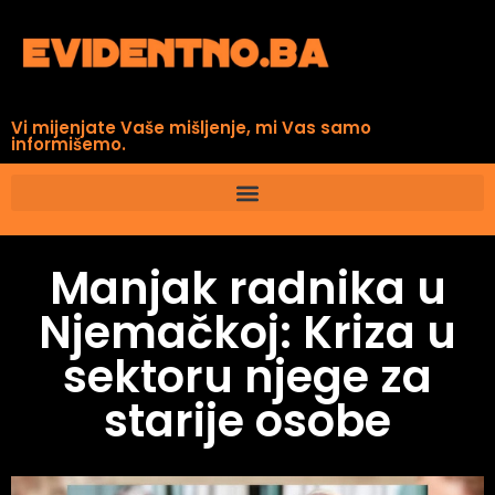
Vi mijenjate Vaše mišljenje, mi Vas samo
informišemo.
Manjak radnika u
Njemačkoj: Kriza u
sektoru njege za
starije osobe