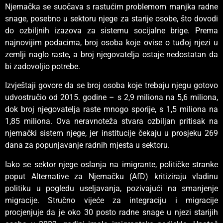
Njemačka se suočava s rastućim problemom manjka radne
snage, posebno u sektoru njege za starije osobe, što dovodi
do ozbiljnih izazova za sistemu socijalne brige. Prema
najnovijim podacima, broj osoba koje ovise o tuđoj njezi u
zemlji naglo raste, a broj njegovatelja ostaje nedostatan da
bi zadovoljio potrebe.
Izvještaji govore da se broj osoba koje trebaju njegu gotovo
udvostručio od 2015. godine – s 2,9 miliona na 5,6 miliona,
dok broj njegovatelja raste mnogo sporije, s 1,5 miliona na
1,85 miliona. Ova neravnoteža stvara ozbiljan pritisak na
njemački sistem njege, jer institucije čekaju u prosjeku 269
dana za popunjavanje radnih mjesta u sektoru.
Iako se sektor njege oslanja na imigrante, političke stranke
poput Alternative za Njemačku (AfD) kritiziraju vladinu
politiku u pogledu useljavanja, pozivajući na smanjenje
migracije. Stručno vijeće za integraciju i migracije
procjenjuje da je oko 30 posto radne snage u njezi starijih