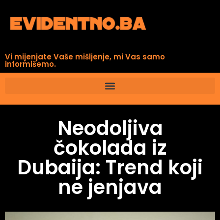
Vi mijenjate Vaše mišljenje, mi Vas samo
informišemo.
Neodoljiva
čokolada iz
Dubaija: Trend koji
ne jenjava