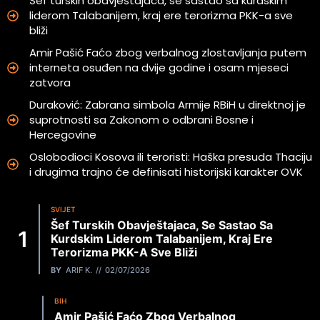
Šef turskih obavještajaca, se sastao sa kurdskim
liderom Talabanijem, kraj ere terorizma PKK-a sve
bliži
Amir Pašić Faćo zbog verbalnog zlostavljanja putem
interneta osuđen na dvije godine i osam mjeseci
zatvora
Duraković: Zabrana simbola Armije RBiH u direktnoj je
suprotnosti sa Zakonom o odbrani Bosne i
Hercegovine
Oslobodioci Kosova ili teroristi: Haška presuda Thaciju
i drugima trajno će definisati historijski karakter OVK
SVIJET
Šef Turskih Obavještajaca, Se Sastao Sa
Kurdskim Liderom Talabanijem, Kraj Ere
Terorizma PKK-A Sve Bliži
BY
ARIF K.
02/07/2026
BIH
Amir Pašić Faćo Zbog Verbalnog