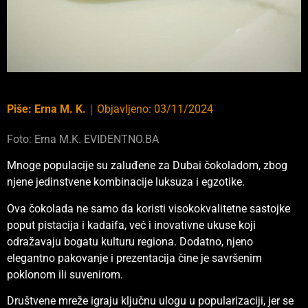
Piše:
Erna M. K.
｜
Objavljeno:
03/11/2024
Foto: Erna M.K. EVIDENTNO.BA
Mnoge populacije su zaluđene za Dubai čokoladom, zbog
njene jedinstvene kombinacije luksuza i egzotike.
Ova čokolada ne samo da koristi visokokvalitetne sastojke
poput pistacija i kadaifa, već i inovativne ukuse koji
odražavaju bogatu kulturu regiona. Dodatno, njeno
elegantno pakovanje i prezentacija čine je savršenim
poklonom ili suvenirom.
Društvene mreže igraju ključnu ulogu u popularizaciji, jer se