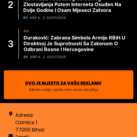
Zlostavljanja Putem Interneta Osuđen Na
Dvije Godine I Osam Mjeseci Zatvora
BY
ARIF K.
02/07/2026
BIH
Duraković: Zabrana Simbola Armije RBiH U
Direktnoj Je Suprotnosti Sa Zakonom O
Odbrani Bosne I Hercegovine
BY
ARIF K.
02/07/2026
Adresa:
Ozimice 1
77000 Bihać