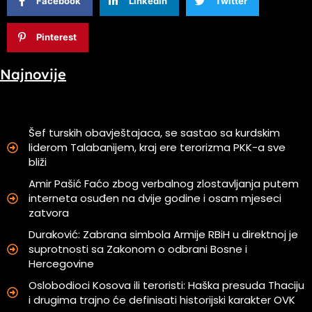
Facebook
Linkedin
Twitter
Pinterest
Najnovije
Šef turskih obavještajaca, se sastao sa kurdskim
liderom Talabanijem, kraj ere terorizma PKK-a sve
bliži
Amir Pašić Faćo zbog verbalnog zlostavljanja putem
interneta osuđen na dvije godine i osam mjeseci
zatvora
Duraković: Zabrana simbola Armije RBiH u direktnoj je
suprotnosti sa Zakonom o odbrani Bosne i
Hercegovine
Oslobodioci Kosova ili teroristi: Haška presuda Thaciju
i drugima trajno će definisati historijski karakter OVK