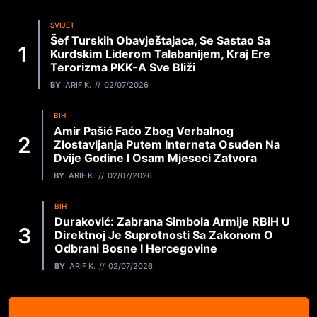
SVIJET
Šef Turskih Obavještajaca, Se Sastao Sa
Kurdskim Liderom Talabanijem, Kraj Ere
Terorizma PKK-A Sve Bliži
BY
ARIF K.
02/07/2026
BIH
Amir Pašić Faćo Zbog Verbalnog
Zlostavljanja Putem Interneta Osuđen Na
Dvije Godine I Osam Mjeseci Zatvora
BY
ARIF K.
02/07/2026
BIH
Duraković: Zabrana Simbola Armije RBiH U
Direktnoj Je Suprotnosti Sa Zakonom O
Odbrani Bosne I Hercegovine
BY
ARIF K.
02/07/2026