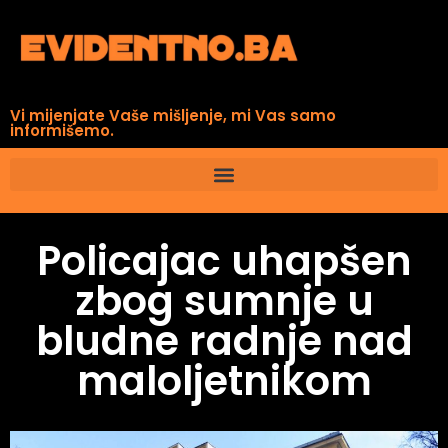
Vi mijenjate Vaše mišljenje, mi Vas samo
informišemo.
Policajac uhapšen
zbog sumnje u
bludne radnje nad
maloljetnikom