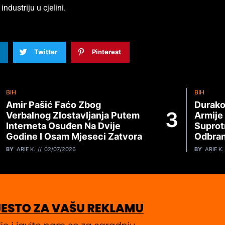
ndustriju u cjelini.
Twitter
Pinterest
BIH
BIH
Amir Pašić Faćo Zbog
Durako
Verbalnog Zlostavljanja Putem
Armije
Interneta Osuđen Na Dvije
Suprot
Godine I Osam Mjeseci Zatvora
Odbran
BY
ARIF K.
02/07/2026
BY
ARIF K.