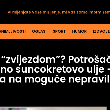
Vi mijenjate Vaše mišljenje, mi Vas samo informiše
ANIMLJIVOSTI
OGLASI
SPORT
HUMOR
IZDVOJ
“zvijezdom”? Potrošači
no suncokretovo ulje 
a na moguće nepravil