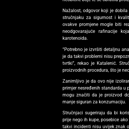
Nažalost, odgovor koji je dobila b
stručnjaku za sigurnost i kvali
ovakve promjene mogle biti rez
neodgovarajuće rafinacije ko
karotenoida.
“Potrebno je izvršiti detaljnu an
je da takvi problemi nisu prepozn
tvrtki”, rekao je Katalenić. St
proizvodnih procedura, što je ne
Zanimljivo je da ovo nije izolira
primjer nesređenih standarda u pr
mogu značiti da je proizvod do
manje siguran za konzumaciju.
Stručnjaci sugeriraju da bi koris
prije nego ih kupe, posebice ako 
takvi incidenti nisu uvijek znak