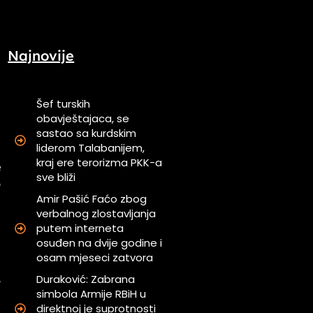
Najnovije
Šef turskih
obavještajaca, se
sastao sa kurdskim
i
liderom Talabanijem,
u
kraj ere terorizma PKK-a
e
sve bliži
o
Amir Pašić Faćo zbog
verbalnog zlostavljanja
putem interneta
a
osuđen na dvije godine i
.
osam mjeseci zatvora
m
,
Duraković: Zabrana
simbola Armije RBiH u
g
direktnoj je suprotnosti