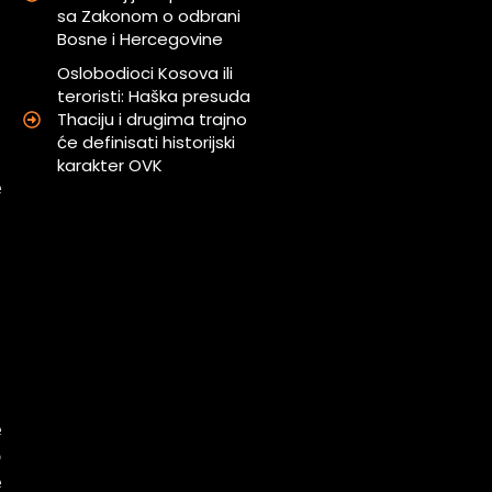
sa Zakonom o odbrani
Bosne i Hercegovine
i
i
Oslobodioci Kosova ili
i
teroristi: Haška presuda
Thaciju i drugima trajno
i
će definisati historijski
karakter OVK
e
j
h
n
a
i
e
o
e