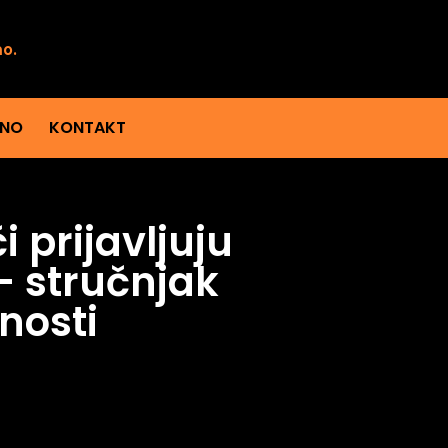
mo.
ENO
KONTAKT
 prijavljuju
– stručnjak
nosti