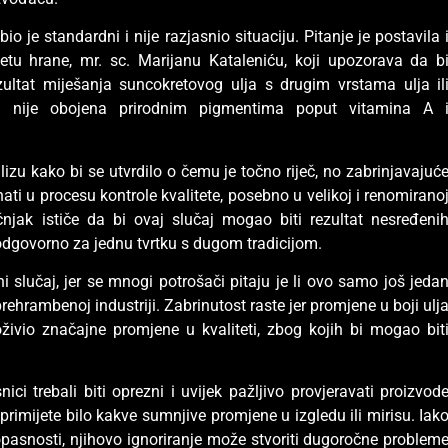
io je standardni i nije razjasnio situaciju. Pitanje je postavila 
tetu hrane, mr. sc. Marijanu Kataleniću, koji upozorava da b
ultat miješanja suncokretovog ulja s drugim vrstama ulja il
ja nije obojena prirodnim pigmentima poput vitamina A 
alizu kako bi se utvrdilo o čemu je točno riječ, no zabrinjavajuć
ati u procesu kontrole kvalitete, posebno u velikoj i renomirano
ručnjak ističe da bi ovaj slučaj mogao biti rezultat nesređeni
odgovorno za jednu tvrtku s dugom tradicijom.
ni slučaj, jer se mnogi potrošači pitaju je li ovo samo još jeda
ehrambenoj industriji. Zabrinutost raste jer promjene u boji ulj
živio značajne promjene u kvaliteti, zbog kojih bi mogao bit
nici trebali biti oprezni i uvijek pažljivo provjeravati proizvod
primijete bilo kakve sumnjive promjene u izgledu ili mirisu. Iak
 opasnosti, njihovo ignoriranje može stvoriti dugoročne problem