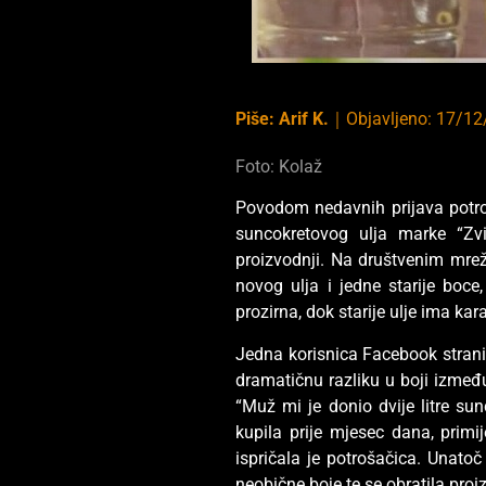
Piše:
Arif K.
｜
Objavljeno:
17/12
Foto: Kolaž
Povodom nedavnih prijava potroš
suncokretovog ulja marke “Zv
proizvodnji. Na društvenim mrež
novog ulja i jedne starije boc
prozirna, dok starije ulje ima kar
Jedna korisnica Facebook stranic
dramatičnu razliku u boji između
“Muž mi je donio dvije litre s
kupila prije mjesec dana, prim
ispričala je potrošačica. Unatoč
neobične boje te se obratila pro