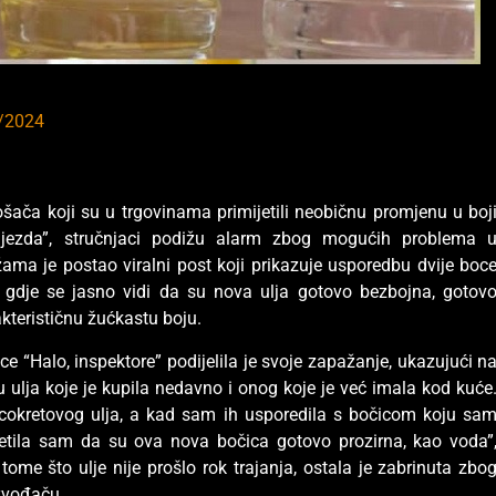
/2024
ača koji su u trgovinama primijetili neobičnu promjenu u boj
ijezda”, stručnjaci podižu alarm zbog mogućih problema 
ama je postao viralni post koji prikazuje usporedbu dvije boc
e, gdje se jasno vidi da su nova ulja gotovo bezbojna, gotov
akterističnu žućkastu boju.
e “Halo, inspektore” podijelila je svoje zapažanje, ukazujući n
 ulja koje je kupila nedavno i onog koje je već imala kod kuće
uncokretovog ulja, a kad sam ih usporedila s bočicom koju sa
ijetila sam da su ova nova bočica gotovo prozirna, kao voda”
 tome što ulje nije prošlo rok trajanja, ostala je zabrinuta zbo
izvođaču.