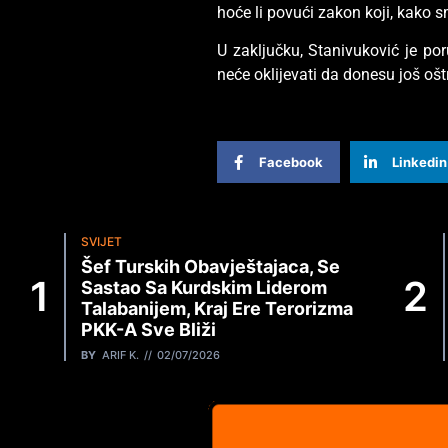
hoće li povući zakon koji, kako sm
U zaključku, Stanivuković je po
neće oklijevati da donesu još oštr
Facebook
Linkedin
SVIJET
Šef Turskih Obavještajaca, Se
Sastao Sa Kurdskim Liderom
Talabanijem, Kraj Ere Terorizma
PKK-A Sve Bliži
BY
ARIF K.
02/07/2026