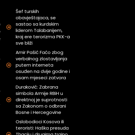
Šef turskih
obavještajaca, se
sastao sa kurdskim
e
liderom Talabanijem,
e
kraj ere terorizma PKK-a
e
sve bliži
Amir Pašić Faćo zbog
,
verbalnog zlostavljanja
putem interneta
a
osuđen na dvije godine i
a
osam mjeseci zatvora
Duraković: Zabrana
o
simbola Armije RBiH u
d
direktnoj je suprotnosti
v
sa Zakonom o odbrani
Bosne i Hercegovine
Oslobodioci Kosova ili
u
teroristi: Haška presuda
i
Thaciju i drugima trajno