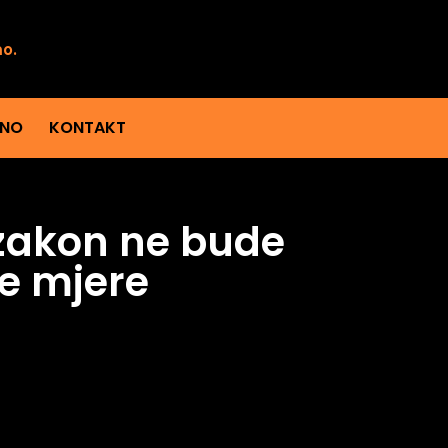
mo.
ENO
KONTAKT
 zakon ne bude
e mjere