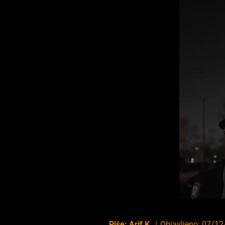
Piše:
Arif K.
｜
Objavljeno:
07/12