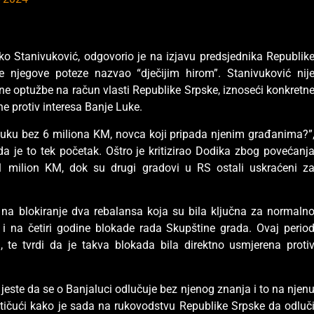
o Stanivuković, odgovorio je na izjavu predsjednika Republik
e njegove poteze nazvao “dječijim hirom”. Stanivuković nij
ljne optužbe na račun vlasti Republike Srpske, iznoseći konkretn
e protiv interesa Banje Luke.
anjaluku bez 6 miliona KM, novca koji pripada njenim građanima?”
da je to tek početak. Oštro je kritizirao Dodika zbog povećanj
 milion KM, dok su drugi gradovi u RS ostali uskraćeni z
 na blokiranje dva rebalansa koja su bila ključna za normaln
 i na četiri godine blokade rada Skupštine grada. Ovaj perio
, te tvrdi da je takva blokada bila direktno usmjerena proti
.
 jeste da se o Banjaluci odlučuje bez njenog znanja i to na njen
ističući kako je sada na rukovodstvu Republike Srpske da odluč