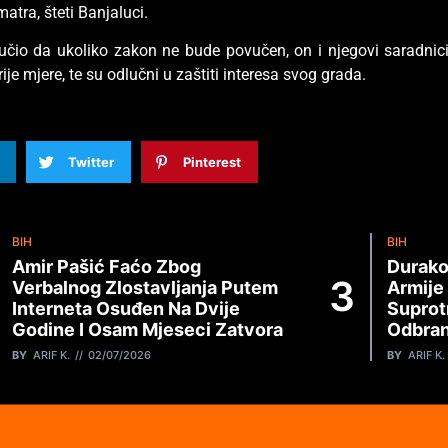
atra, šteti Banjaluci.
ručio da ukoliko zakon ne bude povučen, on i njegovi saradnic
ije mjere, te su odlučni u zaštiti interesa svog grada.
Twitter
Pinterest
BIH
BIH
Amir Pašić Faćo Zbog
Durako
Verbalnog Zlostavljanja Putem
Armije
Interneta Osuđen Na Dvije
Suprot
Godine I Osam Mjeseci Zatvora
Odbran
BY
ARIF K.
02/07/2026
BY
ARIF K.