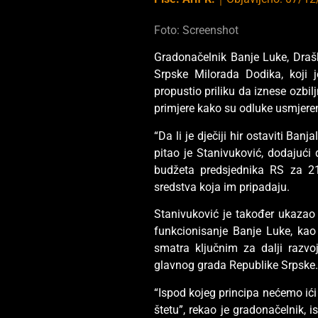
Foto: Screenshot
Gradonačelnik Banje Luke, Drašk
Srpske Milorada Dodika, koji j
propustio priliku da iznese ozbi
primjere kako su odluke usmjeren
“Da li je dječiji hir ostaviti B
pitao je Stanivuković, dodajući 
budžeta predsjednika RS za 21
sredstva koja im pripadaju.
Stanivuković je također ukazao
funkcionisanje Banje Luke, kao
smatra ključnim za dalji razvoj
glavnog grada Republike Srpske
“Ispod kojeg principa nećemo ići
štetu”, rekao je gradonačelnik, 