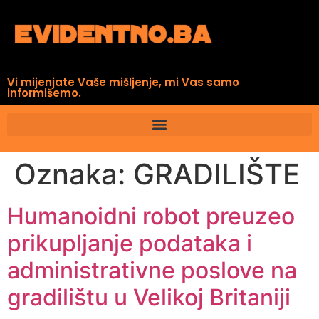
Vi mijenjate Vaše mišljenje, mi Vas samo
informišemo.
Oznaka:
GRADILIŠTE
Humanoidni robot preuzeo
prikupljanje podataka i
administrativne poslove na
gradilištu u Velikoj Britaniji