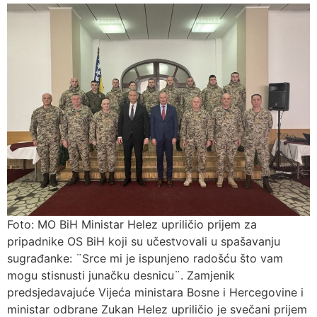
Foto: MO BiH Ministar Helez upriličio prijem za
pripadnike OS BiH koji su učestvovali u spašavanju
sugrađanke: ¨Srce mi je ispunjeno radošću što vam
mogu stisnusti junačku desnicu¨. Zamjenik
predsjedavajuće Vijeća ministara Bosne i Hercegovine i
ministar odbrane Zukan Helez upriličio je svečani prijem