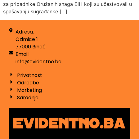
za pripadnike Oružanih snaga BiH koji su učestvovali u
spašavanju sugrađanke […]
Adresa:
Ozimice 1
77000 Bihać
Email:
info@evidentno.ba
Privatnost
Odredbe
Marketing
Saradnja