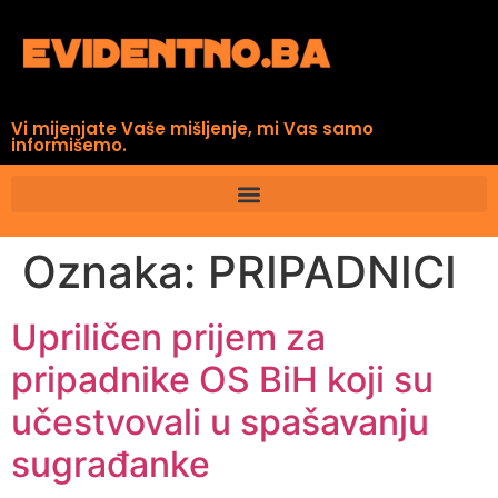
Vi mijenjate Vaše mišljenje, mi Vas samo
informišemo.
Oznaka:
PRIPADNICI
Upriličen prijem za
pripadnike OS BiH koji su
učestvovali u spašavanju
sugrađanke