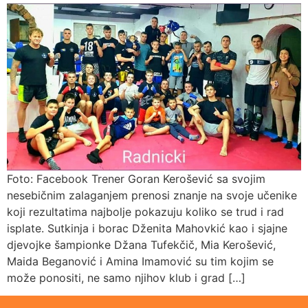
Foto: Facebook Trener Goran Kerošević sa svojim
nesebičnim zalaganjem prenosi znanje na svoje učenike
koji rezultatima najbolje pokazuju koliko se trud i rad
isplate. Sutkinja i borac Dženita Mahovkić kao i sjajne
djevojke šampionke Džana Tufekčič, Mia Kerošević,
Maida Beganović i Amina Imamović su tim kojim se
može ponositi, ne samo njihov klub i grad […]