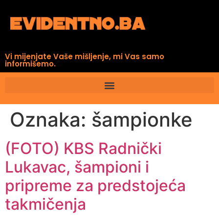
Vi mijenjate Vaše mišljenje, mi Vas samo
informišemo.
Oznaka:
šampionke
(FOTO) KBS Radnički
Lukavac, šampioni i
pripreme za predstojeća
takmičenja