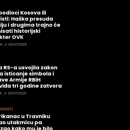
odioci Kosova ili
risti: Haška presuda
iju i drugima trajno će
isati historijski
kter OVK
 K.
02/07/2026
a RS-a usvojila zakon
za isticanje simbola i
ave Armije RBiH
iđa tri godine zatvora
K.
02/07/2026
JIVOSTI
ikanac u Travniku
ao utakmicu pa
zao kako mu je bilo