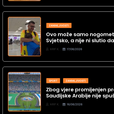
ZANIMLJIVOSTI
Ovo može samo nogomet: 
Svjetsko, a nije ni slutio d
ARIF K.
17/06/2026
SPORT
ZANIMLJIVOSTI
Zbog vjere promijenjen pr
Saudijske Arabije nije sp
ARIF K.
16/06/2026