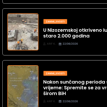
ZANIMLJIVOSTI
U Nizozemskoj otkriveno l
staro 2.000 godina
ARIF K.
22/06/2026
ZANIMLJIVOSTI
Nakon sunčanog perioda 
vrijeme: Spremite se za vru
širom BiH
ARIF K.
22/06/2026