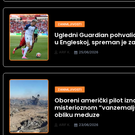
ZANIMLJIVOSTI
Ugledni Guardian pohvali
u Engleskoj, spreman je za
ARIF K.
25/06/2026
ZANIMLJIVOSTI
Oboreni američki pilot izn
misterioznom “vanzemalj
obliku meduze
ARIF K.
23/06/2026