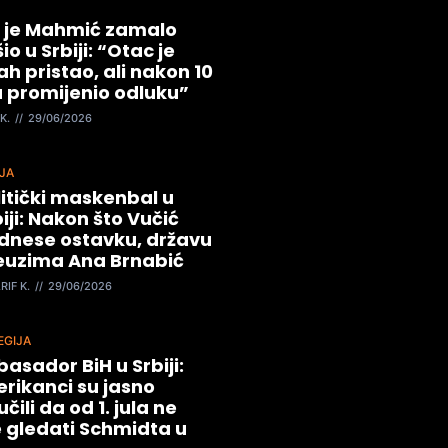
 je Mahmić zamalo
io u Srbiji: “Otac je
h pristao, ali nakon 10
 promijenio odluku”
K.
29/06/2026
JA
litički maskenbal u
iji: Nakon što Vučić
dnese ostavku, državu
euzima Ana Brnabić
RIF K.
29/06/2026
EGIJA
asador BiH u Srbiji:
rikanci su jasno
čili da od 1. jula ne
e gledati Schmidta u