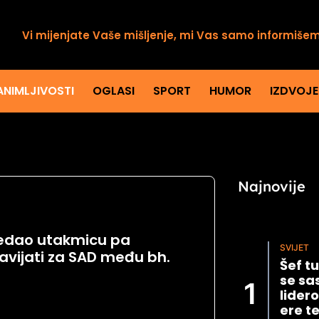
Vi mijenjate Vaše mišljenje, mi Vas samo informiše
ANIMLJIVOSTI
OGLASI
SPORT
HUMOR
IZDVOJ
Najnovije
ledao utakmicu pa
SVIJET
avijati za SAD među bh.
Šef t
se sa
lider
ere t