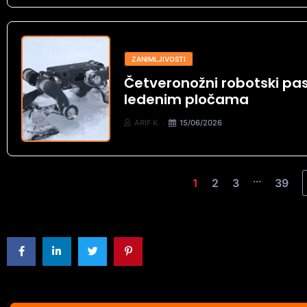
ZANIMLJIVOSTI
Četveronožni robotski pa
ledenim pločama
ARIF K.
15/06/2026
...
1
2
3
39