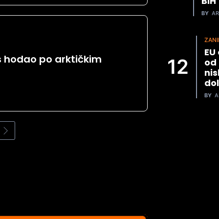
BiH
BY
AR
ZANI
EU 
s hodao po arktičkim
od 
nis
dol
BY
A