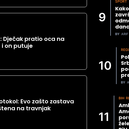
SPORT
Kako
završ
odma
dana
BY
ARIF 
Dječak pratio oca na
a i on putuje
REGI
Po
Srb
po
pr
BY
A
BIH
R
otokol: Evo zašto zastava
Amb
uštena na travnjak
Ame
poru
žel