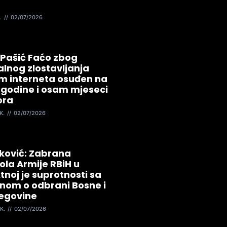
.
02/07/2026
 Pašić Faćo zbog
lnog zlostavljanja
m interneta osuđen na
 godine i osam mjeseci
ora
K.
02/07/2026
ković: Zabrana
ola Armije RBiH u
tnoj je suprotnosti sa
nom o odbrani Bosne i
egovine
K.
02/07/2026