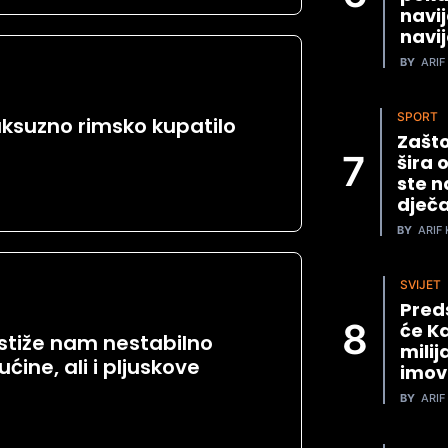
navi
navi
BY
ARIF 
SPORT
uksuzno rimsko kupatilo
Zašto
šira 
ste n
dječa
BY
ARIF 
SVIJET
Preds
će Ka
stiže nam nestabilno
mili
ćine, ali i pljuskove
imov
BY
ARIF 