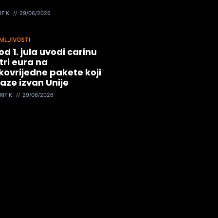
IF K.
29/06/2026
MLJIVOSTI
od 1. jula uvodi carinu
tri eura na
kovrijedne pakete koji
aze izvan Unije
RIF K.
29/06/2026