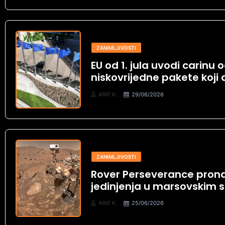
ZANIMLJIVOSTI
EU od 1. jula uvodi carinu 
niskovrijedne pakete koji 
ARIF K.
29/06/2026
ZANIMLJIVOSTI
Rover Perseverance pron
jedinjenja u marsovskim 
ARIF K.
25/06/2026