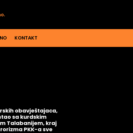
mo.
ENO
KONTAKT
urskih obavještajaca,
stao sa kurdskim
om Talabanijem, kraj
erorizma PKK-a sve