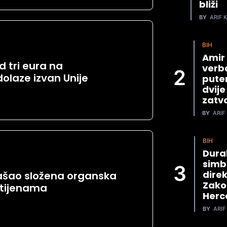
bliži
BY
ARIF K
BIH
Amir
od tri eura na
verba
dolaze izvan Unije
pute
dvije
zatv
BY
ARIF 
BIH
Dura
simb
direk
ašao složena organska
Zako
stijenama
Herc
BY
ARIF 