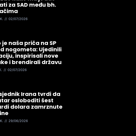
jati za SAD među bh.
jačima
K.
02/07/2026
 je naša priča na SP
od nogometa: Ujedinili
aciju, inspirisali nove
ke i brendirali državu
K.
02/07/2026
jednik Irana tvrdi da
tar osloboditi šest
jardi dolara zamrznute
ine
K.
29/06/2026