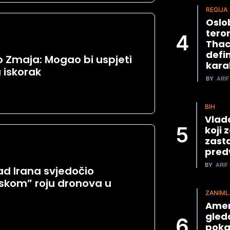
REGIJA
Oslob
tero
Thac
defin
o Zmaja: Mogao bi uspjeti
kara
 iskorak
BY
ARIF
BIH
Vlad
koji 
zast
predv
BY
ARIF 
ad Irana svjedočio
skom” roju dronova u
ZANIML
Amer
gled
poka