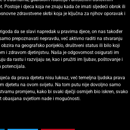
. Postoje i djeca koja ne znaju kada će imati sljedeći obrok ili
osnovne zdravstvene skrbi koja je ključna za njihov oporavak i
rigoda da se slavi napredak u pravima djece, on nas također
 samo prepoznavati nepravdu, već aktivno raditi na stvaranju
obzira na geografsko porijeklo, društveni status ili bilo koji
nom i zdravom djetinjstvu. Naša je odgovornost osigurati im
 da rastu i razvijaju se, kao i pružiti im ljubav, poštovanje i
h potencijala.
eća da prava djeteta nisu luksuz, već temeljna ljudska prava
om djetetu na ovom svijetu. Na tom putu nije dovoljno samo
stvarnu promjenu, kako bi svaki dječji osmijeh bio iskren, svako
st obasjana svjetlom nade i mogućnosti.