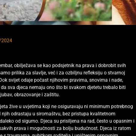
/2024
bar, obilježava se kao podsjetnik na prava i dobrobit svih
amo prilika za slavlje, već i za ozbiljnu refleksiju o stvarnoj
. Dok svijet odaje počast njihovim pravima, snovima i nade,
da sva djeca nemaju ono što bi svakom djetetu trebalo biti
jubav, obrazovanje i zaštitu.
vijeta žive u uvjetima koji ne osiguravaju ni minimum potrebnog
 njih odrastaju u siromaštvu, bez pristupa kvalitetnom
daleko od sigurno. Djeca su prisiljena na rad, često u opasnim i
kakvih prava i mogućnosti za bolju budućnost. Djeca iz ratom
e s traumama, gubitkom roditelja i uništenim osnovnim