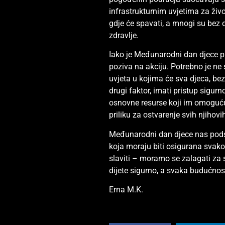
infrastrukturnim uvjetima za život
gdje će spavati, a mnogi su bez 
zdravlje.
Iako je Međunarodni dan djece p
poziva na akciju. Potrebno je ne
uvjeta u kojima će sva djeca, bez 
drugi faktor, imati pristup sigur
osnovne resurse koji im omogućuju
priliku za ostvarenje svih njihovi
Međunarodni dan djece nas podsj
koja moraju biti osigurana svak
slaviti – moramo se zalagati za 
dijete sigurno, a svaka budućno
Erna M.K.