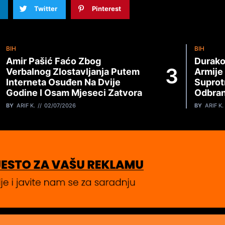
Twitter
Pinterest
BIH
BIH
Amir Pašić Faćo Zbog
Durako
Verbalnog Zlostavljanja Putem
Armije
Interneta Osuđen Na Dvije
Suprot
Godine I Osam Mjeseci Zatvora
Odbran
BY
ARIF K.
02/07/2026
BY
ARIF K.