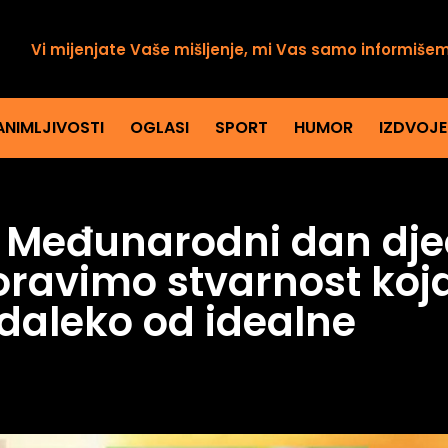
Vi mijenjate Vaše mišljenje, mi Vas samo informiše
ANIMLJIVOSTI
OGLASI
SPORT
HUMOR
IZDVOJ
 Međunarodni dan dje
oravimo stvarnost koja 
daleko od idealne