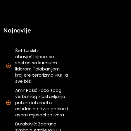
Najnovije
Šef turskih
obavještajaca, se
sastao sa kurdskim
liderom Talabanijem,
kraj ere terorizma PKK-a
sve bliži
Amir Pašić Faćo zbog
verbalnog zlostavljanja
putem interneta
osuđen na dvije godine i
osam mjeseci zatvora
Duraković: Zabrana
simbola Armije RBiH u