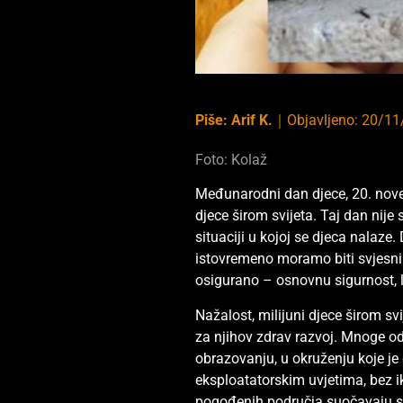
Piše:
Arif K.
｜
Objavljeno:
20/11
Foto: Kolaž
Međunarodni dan djece, 20. novem
djece širom svijeta. Taj dan nije s
situaciji u kojoj se djeca nalaze
istovremeno moramo biti svjesni 
osigurano – osnovnu sigurnost, l
Nažalost, milijuni djece širom s
za njihov zdrav razvoj. Mnoge od
obrazovanju, u okruženju koje je 
eksploatatorskim uvjetima, bez i
pogođenih područja suočavaju s