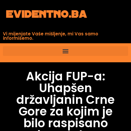
Vi mijenjate Vaše mišljenje, mi Vas samo
informišemo.
Akcija FUP-a:
Uhapšen
državljanin Crne
Gore za kojim je
bilo raspisano