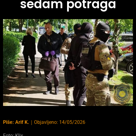
sedam potraga
Piše:
Arif K.
｜
Objavljeno:
14/05/2026
Foto: Klix