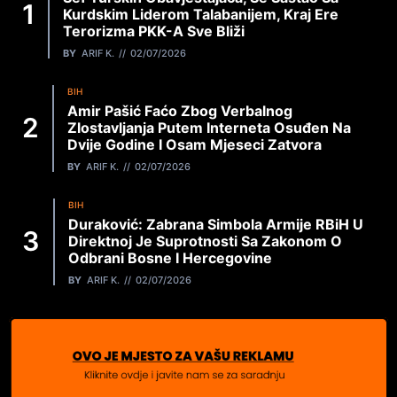
Kurdskim Liderom Talabanijem, Kraj Ere
Terorizma PKK-A Sve Bliži
BY
ARIF K.
02/07/2026
BIH
Amir Pašić Faćo Zbog Verbalnog
Zlostavljanja Putem Interneta Osuđen Na
Dvije Godine I Osam Mjeseci Zatvora
BY
ARIF K.
02/07/2026
BIH
Duraković: Zabrana Simbola Armije RBiH U
Direktnoj Je Suprotnosti Sa Zakonom O
Odbrani Bosne I Hercegovine
BY
ARIF K.
02/07/2026