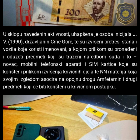
U sklopu navedenih aktivnosti, uhapšena je osoba inicijala J.
V. (1990), državljanin Crne Gore, te su izvršeni pretresi stana i
vozila koje koristi imenovani, a kojom prilikom su pronađeni
i oduzeti predmeti koji su traženi naredbom suda i to –
novac, mobilni telefonski aparati i SIM kartice koje su
korišteni prilikom izvršenja krivičnih djela te NN materija koja
svojim izgledom asocira na opojnu drogu Amfetamin i drugi
predmeti koji će biti korišteni u krivičnom postupku.