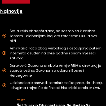
Najnovije
Šef turskih obavještajaca, se sastao sa kurdskim
liderom Talabanijem, kraj ere terorizma PKK-a sve
bliži
Amir Pašić Faćo zbog verbalnog zlostavljanja putem
interneta osuđen na dvije godine i osam mjeseci
zatvora
Duraković: Zabrana simbola Armije RBiH u direktnoj je
suprotnosti sa Zakonom o odbrani Bosne i
Hercegovine
Oslobodioci Kosova ili teroristi: Haška presuda Thaciju
i drugima trajno će definisati historijski karakter OVK
SVIJET
Šef Turskih Obavještajaca, Se Sastao Sa