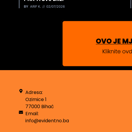
BY
ARIF K.
02/07/2026
Adresa:
Ozimice 1
77000 Bihać
Email:
info@evidentno.ba