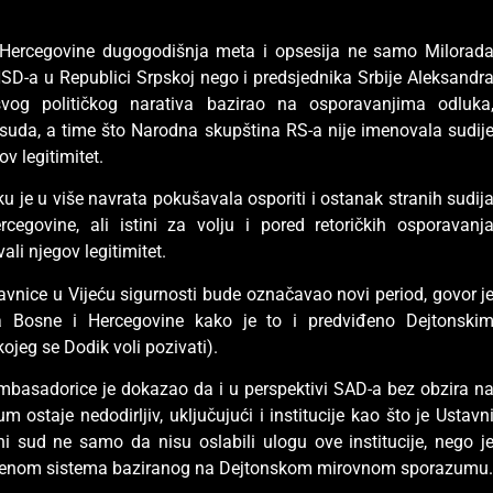
 Hercegovine dugogodišnja meta i opsesija ne samo Milorad
NSD-a u Republici Srpskoj nego i predsjednika Srbije Aleksandr
vog političkog narativa bazirao na osporavanjima odluka
suda, a time što Narodna skupština RS-a nije imenovala sudij
v legitimitet.
ku je u više navrata pokušavala osporiti i ostanak stranih sudij
govine, ali istini za volju i pored retoričkih osporavanj
li njegov legitimitet.
avnice u Vijeću sigurnosti bude označavao novi period, govor j
 Bosne i Hercegovine kako je to i predviđeno Dejtonski
ojeg se Dodik voli pozivati).
basadorice je dokazao da i u perspektivi SAD-a bez obzira n
 ostaje nedodirljiv, uključujući i institucije kao što je Ustavn
i sud ne samo da nisu oslabili ulogu ove institucije, nego j
menom sistema baziranog na Dejtonskom mirovnom sporazumu