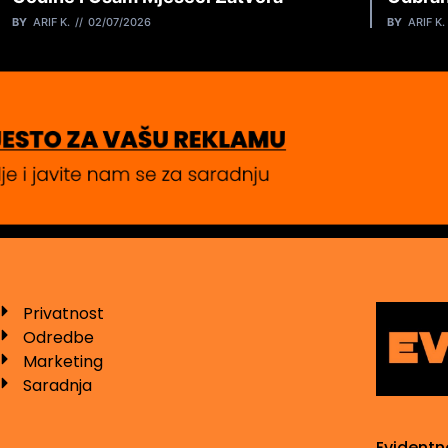
BY
ARIF K.
02/07/2026
BY
ARIF K.
Privatnost
Odredbe
Marketing
Saradnja
Evidentn