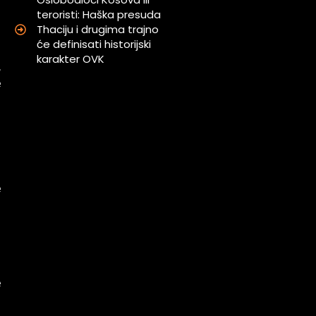
teroristi: Haška presuda
Thaciju i drugima trajno
a
će definisati historijski
a
karakter OVK
,
e
a
a
e
m
a
i
e
.