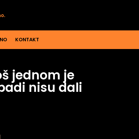
mo.
ENO
KONTAKT
oš jednom je
adi nisu dali