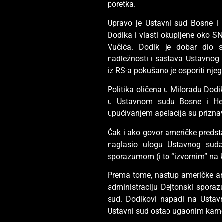
poretka.
Upravo je Ustavni sud Bosne i
Dodika i vlasti okupljene oko S
Vučića. Dodik je dobar dio s
nadležnosti i sastava Ustavnog 
iz RS-a pokušano je osporiti njego
Politika oličena u Miloradu Dodi
u Ustavnom sudu Bosne i Herce
upućivanjem apelacija su priznava
Čak i ako govor američke predst
naglasio ulogu Ustavnog suda
sporazumom (i to “izvornim” na k
Prema tome, nastup američke am
administraciju Dejtonski sporazum
sud. Dodikovi napadi na Ustavn
Ustavni sud ostao ugaonim ka