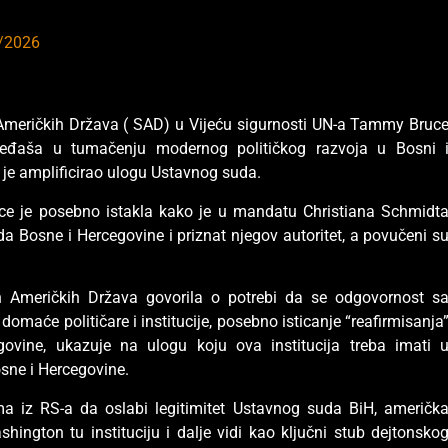
/2026
 Američkih Država ( SAD) u Vijeću sigurnosti UN-a Tammy Bruc
eđaša u tumačenju modernog političkog razvoja u Bosni 
 je amplificirao ulogu Ustavnog suda.
ce je posebno istakla kako je u mandatu Christiana Schmidt
a Bosne i Hercegovine i priznat njegov autoritet, a povučeni s
h Američkih Država govorila o potrebi da se odgovornost s
omaće političare i institucije, posebno isticanje “reafirmisanja
vine, ukazuje na ulogu koju ova institucija treba imati 
sne i Hercegovine.
a iz RS-a da oslabi legitimitet Ustavnog suda BiH, američk
ington tu instituciju i dalje vidi kao ključni stub dejtonsko