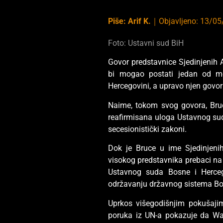
Piše:
Arif K.
｜
Objavljeno:
13/05
Foto: Ustavni sud BiH
Govor predstavnice Sjedinjenih
bi mogao postati jedan od m
Hercegovini, a upravo njen govor
Naime, tokom svog govora, Bru
reafirmisana uloga Ustavnog sud
secesionistički zakoni.
Dok je Bruce u ime Sjedinjeni
visokog predstavnika prebaci na d
Ustavnog suda Bosne i Hercego
održavanju državnog sistema Bo
Uprkos višegodišnjim pokušajim
poruka iz UN-a pokazuje da Wash