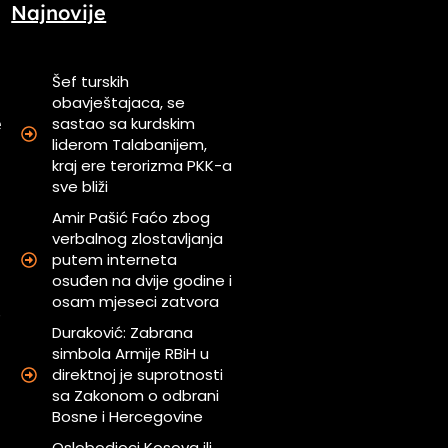
Najnovije
Šef turskih
obavještajaca, se
sastao sa kurdskim
e
liderom Talabanijem,
i
kraj ere terorizma PKK-a
sve bliži
a
Amir Pašić Faćo zbog
u
verbalnog zlostavljanja
putem interneta
osuđen na dvije godine i
a
osam mjeseci zatvora
”
Duraković: Zabrana
u
simbola Armije RBiH u
direktnoj je suprotnosti
sa Zakonom o odbrani
a
Bosne i Hercegovine
g
Oslobodioci Kosova ili