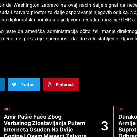
bzir da Washington zapravo na ovaj način šalje signal da neć
suda i zatvara prostor za dalje osporavanje njegovih odluka. No
mena diplomatska poruka u osjetljivom trenutku tranzicije OHR-a.
no jeste da američka administracija očito želi manje direktno
vremeno ne pokazuje spremnost da dozvoli slabljenje ključni
Twitter
Pinterest
BIH
BIH
Amir Pašić Faćo Zbog
Durako
Verbalnog Zlostavljanja Putem
Armije
Interneta Osuđen Na Dvije
Suprot
Godine I Osam Mjeseci Zatvora
Odbran