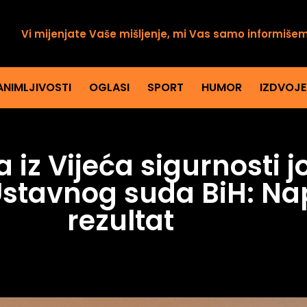
Vi mijenjate Vaše mišljenje, mi Vas samo informiše
ANIMLJIVOSTI
OGLASI
SPORT
HUMOR
IZDVOJ
iz Vijeća sigurnosti j
stavnog suda BiH: Nap
rezultat