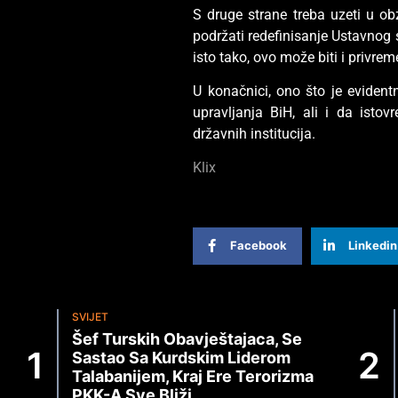
S druge strane treba uzeti u o
podržati redefinisanje Ustavnog 
isto tako, ovo može biti i privre
U konačnici, ono što je evident
upravljanja BiH, ali i da isto
državnih institucija.
Klix
Facebook
Linkedin
SVIJET
Šef Turskih Obavještajaca, Se
Sastao Sa Kurdskim Liderom
Talabanijem, Kraj Ere Terorizma
PKK-A Sve Bliži