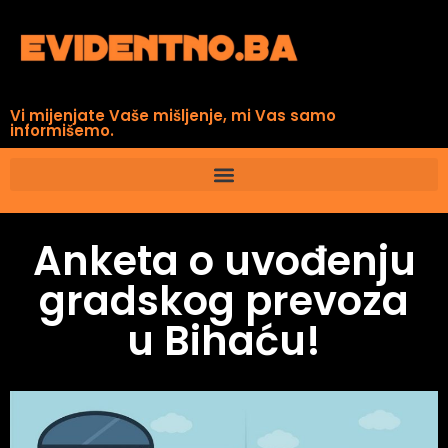
Vi mijenjate Vaše mišljenje, mi Vas samo
informišemo.
Anketa o uvođenju
gradskog prevoza
u Bihaću!