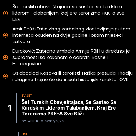
Šef turskih obavještajaca, se sastao sa kurdskim
liderom Talabanijem, kraj ere terorizma PKK-a sve
bliži
Amir Pašić Faćo zbog verbalnog zlostavljanja putem
interneta osuđen na dvije godine i osam mjeseci
zatvora
Duraković: Zabrana simbola Armije RBiH u direktnoj je
suprotnosti sa Zakonom o odbrani Bosne i
Hercegovine
Oslobodioci Kosova ili teroristi: Haška presuda Thaciju
i drugima trajno će definisati historijski karakter OVK
SVIJET
Šef Turskih Obavještajaca, Se Sastao Sa
Kurdskim Liderom Talabanijem, Kraj Ere
Terorizma PKK-A Sve Bliži
BY
ARIF K.
02/07/2026
BIH