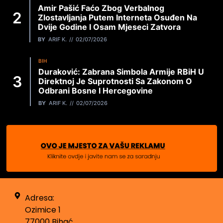
Amir Pašić Faćo Zbog Verbalnog
Zlostavljanja Putem Interneta Osuđen Na
Dvije Godine I Osam Mjeseci Zatvora
BY
ARIF K.
02/07/2026
BIH
Duraković: Zabrana Simbola Armije RBiH U
Direktnoj Je Suprotnosti Sa Zakonom O
Odbrani Bosne I Hercegovine
BY
ARIF K.
02/07/2026
Adresa:
Ozimice 1
77000 Bihać