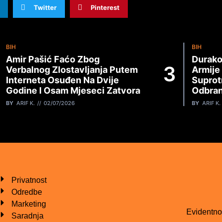
Twitter
Pinterest
BIH
BIH
Amir Pašić Faćo Zbog
Durako
Verbalnog Zlostavljanja Putem
Armije
Interneta Osuđen Na Dvije
Suprot
Godine I Osam Mjeseci Zatvora
Odbran
BY
ARIF K.
02/07/2026
BY
ARIF K.
Privatnost
Odredbe
Marketing
Evidentno
Saradnja