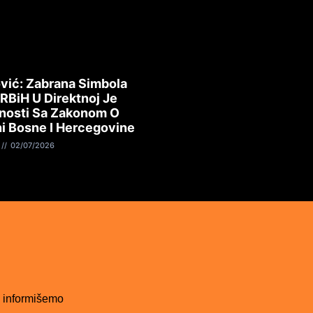
vić: Zabrana Simbola
 RBiH U Direktnoj Je
nosti Sa Zakonom O
i Bosne I Hercegovine
02/07/2026
 informišemo