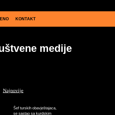
JENO
KONTAKT
ruštvene medije
Najnovije
Šef turskih obavještajaca,
se sastao sa kurdskim