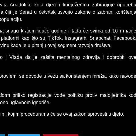
vlja Anadolija, koja djeci i tinejdžerima zabranjuje upotreb
ja čiji je Senat u četvrtak usvojio zakone o zabrani korištenj
opulaciju.
 na snagu krajem iduće godine i tada će svima od 16 i manj
e platformi kao što su TikTok, Instagram, Snapchat, Facebook
vinu kada je u pitanju ovaj segment razvoja društva.
 i Vlada da je zaštita mentalnog zdravlja i dobrobiti ov
 provlemi se dovode u vezu sa korištenjem mreža, kako navod
orm priliko registracije vode politiku protiv maloljetnika ko
e ono uglavnom ignoriše.
in i kojim procedurama će se ovaj zakon sprovesti u djelo.