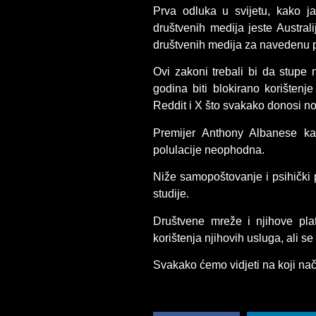
Prva odluka u svijetu, kako ja
društvenih medija jeste Australi
društvenih medija za navedenu p
Ovi zakoni trebali bi da stupe
godina biti blokirano korištenj
Reddit i X što svakako donosi no
Premijer Anthony Albanese kao
polulacije neophodna.
Niže samopoštovanje i psihički
studije.
Društvene mreže i njihove platf
korištenja njihovih usluga, ali s
Svakako ćemo vidjeti na koji nač