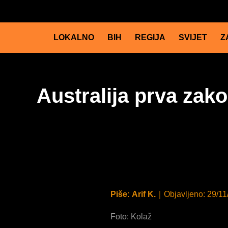
LOKALNO
BIH
REGIJA
SVIJET
Z
Australija prva zak
Piše:
Arif K.
｜
Objavljeno:
29/11
Foto: Kolaž