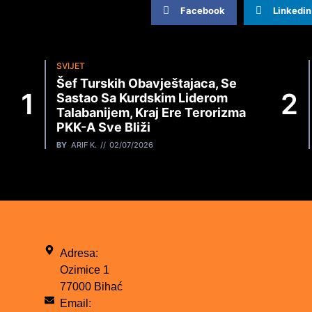
Facebook
Linkedin
SVIJET
Šef Turskih Obavještajaca, Se
Sastao Sa Kurdskim Liderom
Talabanijem, Kraj Ere Terorizma
PKK-A Sve Bliži
BY
ARIF K.
02/07/2026
Adresa:
Ozimice 1
77000 Bihać
Email: