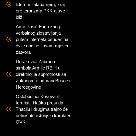
liderom Talabanijem, kraj
u
ere terorizma PKK-a sve
a
bliži
Amir Pašić Faćo zbog
e
verbalnog zlostavljanja
,
putem interneta osuđen na
dvije godine i osam mjeseci
zatvora
e
Duraković: Zabrana
simbola Armije RBiH u
direktnoj je suprotnosti sa
e
Zakonom o odbrani Bosne i
Hercegovine
d
Oslobodioci Kosova ili
teroristi: Haška presuda
Thaciju i drugima trajno će
definisati historijski karakter
OVK