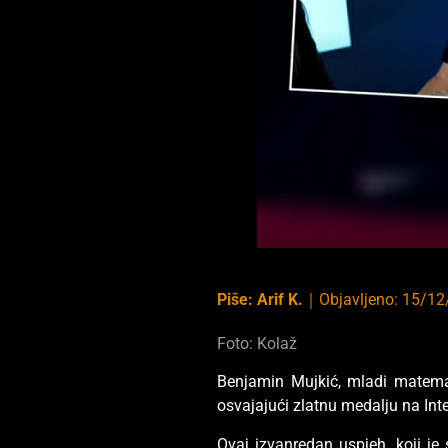
Piše:
Arif K.
｜
Objavljeno:
15/12
Foto: Kolaž
Benjamin Mujkić, mladi matemat
osvajajući zlatnu medalju na Inte
Ovaj izvanredan uspjeh, koji j