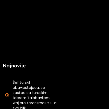
Najnovije
Šef turskih
obavještajaca, se
sastao sa kurdskim
,
liderom Talabanijem,
kraj ere terorizma PKK-a
sve bliži
n