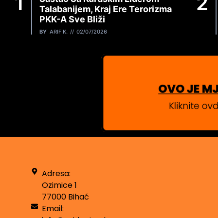
Talabanijem, Kraj Ere Terorizma
PKK-A Sve Bliži
BY
ARIF K.
02/07/2026
Adresa:
Ozimice 1
77000 Bihać
Email: