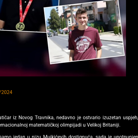
/2024
ičar iz Novog Travnika, nedavno je ostvario izuzetan uspjeh
rnacionalnoj matematičkoj olimpijadi u Velikoj Britaniji.
e samo jedan u nizu Mujkićevih dostignuća, sada je upotpunje