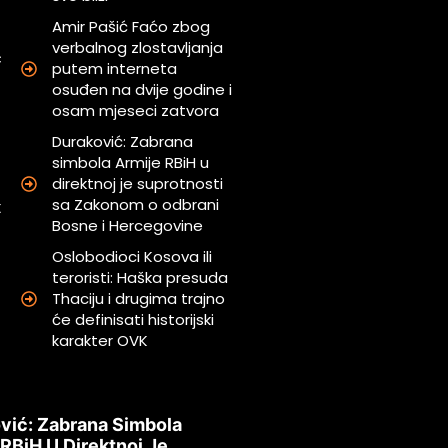
Amir Pašić Faćo zbog
verbalnog zlostavljanja
ć
putem interneta
i
osuđen na dvije godine i
osam mjeseci zatvora
Duraković: Zabrana
j
simbola Armije RBiH u
direktnoj je suprotnosti
sa Zakonom o odbrani
t
Bosne i Hercegovine
Oslobodioci Kosova ili
teroristi: Haška presuda
Thaciju i drugima trajno
će definisati historijski
karakter OVK
vić: Zabrana Simbola
 RBiH U Direktnoj Je