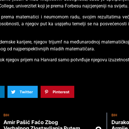
College, univerzitet koji je prema Forbesu najcjenjeniji na svijetu.
ti prema matematici i neumornom radu, svojim rezultatima ve
obnosti, a njegov put ka uspjehu temelji se na posvećenosti 
ademske karijere, njegov trijumf na međunarodnoj matematičko
dnog od najperspektivnijih mladih matematičara.
dok njegov prijem na Harvard samo potvrđuje njegovu izuzetnos
.
Twitter
Pinterest
BIH
BIH
Amir Pašić Faćo Zbog
Durako
Verbalnog Zlostavljanja Putem
Armije