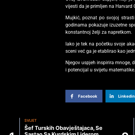
vijesti da je primljen na Harvard 
Mujkić, poznat po svojoj stras
godinama pokazuje izuzetne spos
konstantnoj želji za napretkom.
Iako je tek na početku svoje ak
sceni već ga je etablirao kao je
Njegov uspjeh inspirira mnoge, 
i potencijal u svijetu matematike
Facebook
Linkedin
SVIJET
Šef Turskih Obavještajaca, Se
Sastao Sa Kurdskim Liderom