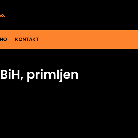
mo.
ENO
KONTAKT
BiH, primljen