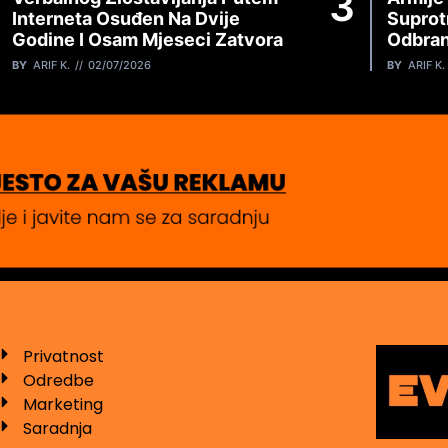
Interneta Osuđen Na Dvije
Suprot
Godine I Osam Mjeseci Zatvora
Odbran
BY
ARIF K.
02/07/2026
BY
ARIF K.
Privatnost
Odredbe
Marketing
Saradnja