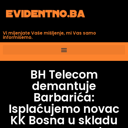
Vi mijenjate Vaše mišljenje, mi Vas samo
informišemo.
BH Telecom
demantuje
Barbarića:
Isplaćujemo novac
KK Bosna u skladu