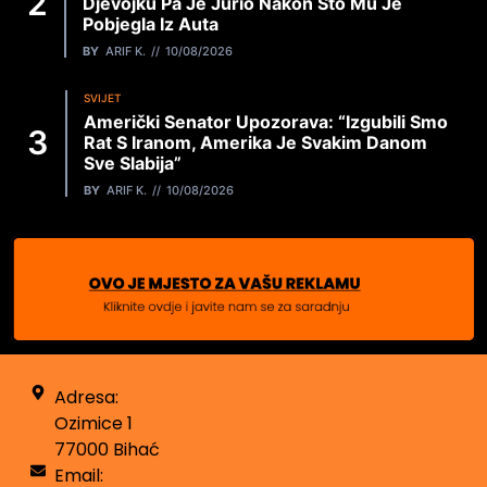
Djevojku Pa Je Jurio Nakon Što Mu Je
Pobjegla Iz Auta
BY
ARIF K.
10/08/2026
SVIJET
Američki Senator Upozorava: “Izgubili Smo
Rat S Iranom, Amerika Je Svakim Danom
Sve Slabija”
BY
ARIF K.
10/08/2026
Adresa:
Ozimice 1
77000 Bihać
Email: