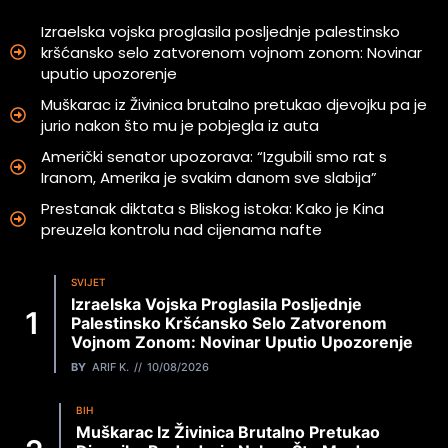
Izraelska vojska proglasila posljednje palestinsko
kršćansko selo zatvorenom vojnom zonom: Novinar
uputio upozorenje
Muškarac iz Živinica brutalno pretukao djevojku pa je
jurio nakon što mu je pobjegla iz auta
Američki senator upozorava: “Izgubili smo rat s
Iranom, Amerika je svakim danom sve slabija”
Prestanak diktata s Bliskog istoka: Kako je Kina
preuzela kontrolu nad cijenama nafte
SVIJET
Izraelska Vojska Proglasila Posljednje
Palestinsko Kršćansko Selo Zatvorenom
Vojnom Zonom: Novinar Uputio Upozorenje
BY
ARIF K.
10/08/2026
BIH
Muškarac Iz Živinica Brutalno Pretukao