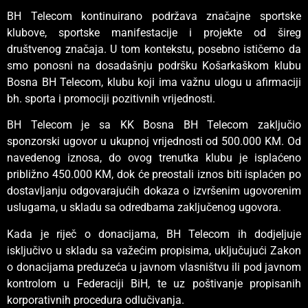
BH Telecom kontinuirano podržava značajne sportske
klubove, sportske manifestacije i projekte od šireg
društvenog značaja. U tom kontekstu, posebno ističemo da
smo ponosni na dosadašnju podršku Košarkaškom klubu
Bosna BH Telecom, klubu koji ima važnu ulogu u afirmaciji
bh. sporta i promociji pozitivnih vrijednosti.
BH Telecom je sa KK Bosna BH Telecom zaključio
sponzorski ugovor u ukupnoj vrijednosti od 500.000 KM. Od
navedenog iznosa, do ovog trenutka klubu je isplaćeno
približno 450.000 KM, dok će preostali iznos biti isplaćen po
dostavljanju odgovarajućih dokaza o izvršenim ugovorenim
uslugama, u skladu sa odredbama zaključenog ugovora.
Kada je riječ o donacijama, BH Telecom ih dodjeljuje
isključivo u skladu sa važećim propisima, uključujući Zakon
o donacijama preduzeća u javnom vlasništvu ili pod javnom
kontrolom u Federaciji BiH, te uz poštivanje propisanih
korporativnih procedura odlučivanja.