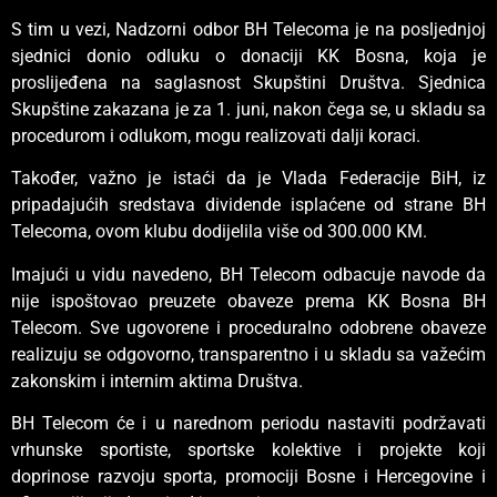
S tim u vezi, Nadzorni odbor BH Telecoma je na posljednjoj
sjednici donio odluku o donaciji KK Bosna, koja je
proslijeđena na saglasnost Skupštini Društva. Sjednica
Skupštine zakazana je za 1. juni, nakon čega se, u skladu sa
procedurom i odlukom, mogu realizovati dalji koraci.
Također, važno je istaći da je Vlada Federacije BiH, iz
pripadajućih sredstava dividende isplaćene od strane BH
Telecoma, ovom klubu dodijelila više od 300.000 KM.
Imajući u vidu navedeno, BH Telecom odbacuje navode da
nije ispoštovao preuzete obaveze prema KK Bosna BH
Telecom. Sve ugovorene i proceduralno odobrene obaveze
realizuju se odgovorno, transparentno i u skladu sa važećim
zakonskim i internim aktima Društva.
BH Telecom će i u narednom periodu nastaviti podržavati
vrhunske sportiste, sportske kolektive i projekte koji
doprinose razvoju sporta, promociji Bosne i Hercegovine i