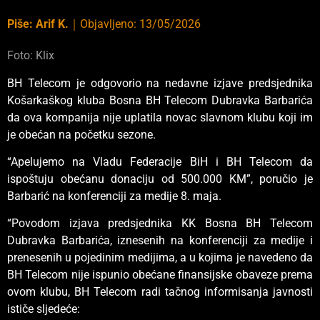
Piše:
Arif K.
｜
Objavljeno:
13/05/2026
Foto: Klix
BH Telecom je odgovorio na nedavne izjave predsjednika
Košarkaškog kluba Bosna BH Telecom Dubravka Barbarića
da ova kompanija nije uplatila novac slavnom klubu koji im
je obećan na početku sezone.
“Apelujemo na Vladu Federacije BiH i BH Telecom da
ispoštuju obećanu donaciju od 500.000 KM”, poručio je
Barbarić na konferenciji za medije 8. maja.
“Povodom izjava predsjednika KK Bosna BH Telecom
Dubravka Barbarića, iznesenih na konferenciji za medije i
prenesenih u pojedinim medijima, a u kojima je navedeno da
BH Telecom nije ispunio obećane finansijske obaveze prema
ovom klubu, BH Telecom radi tačnog informisanja javnosti
ističe sljedeće: