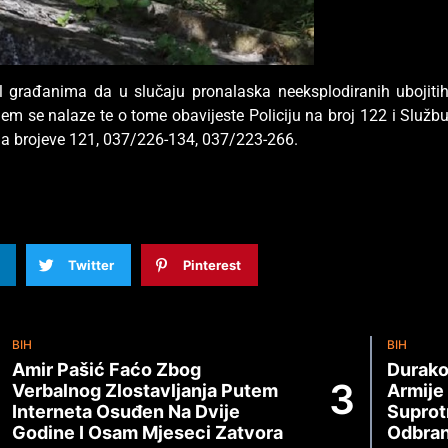
el građanima da u slučaju pronalaska neeksplodiranih ubojiti
jem se nalaze te o tome obavijeste Policiju na broj 122 i Služb
 na brojeve 121, 037/226-134, 037/223-266.
Twitter
Pinterest
BIH
BIH
Amir Pašić Faćo Zbog
Durako
Verbalnog Zlostavljanja Putem
Armije
Interneta Osuđen Na Dvije
Suprot
Godine I Osam Mjeseci Zatvora
Odbran