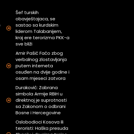
Šef turskih
obavještajaca, se
sastao sa kurdskim
e
liderom Talabanijem,
a
kraj ere terorizma PKK-a
j
sve bliži
Amir Pašić Faćo zbog
verbalnog zlostavljanja
putem interneta
osuđen na dvije godine i
osam mjeseci zatvora
Duraković: Zabrana
simbola Armije RBiH u
direktnoj je suprotnosti
sa Zakonom o odbrani
Bosne i Hercegovine
Oslobodioci Kosova ili
teroristi: Haška presuda