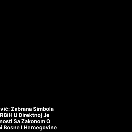
h
u
vić: Zabrana Simbola
 RBiH U Direktnoj Je
nosti Sa Zakonom O
i Bosne I Hercegovine