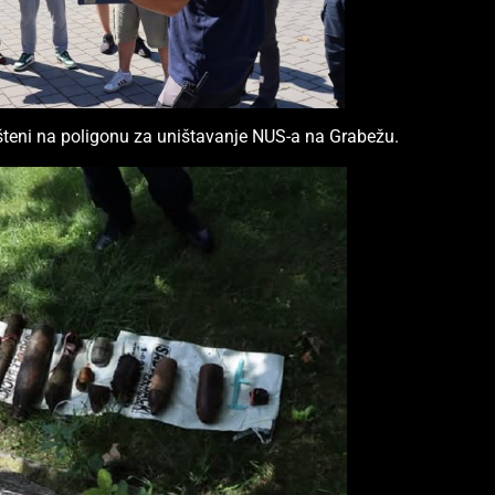
išteni na poligonu za uništavanje NUS-a na Grabežu.