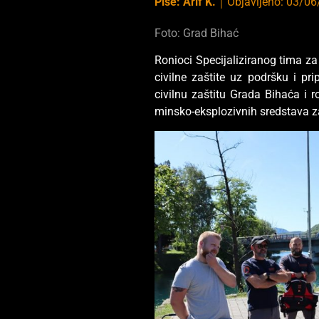
Piše:
Arif K.
｜
Objavljeno:
03/06
Foto: Grad Bihać
Ronioci Specijaliziranog tima z
civilne zaštite uz podršku i 
civilnu zaštitu Grada Bihaća i r
minsko-eksplozivnih sredstava za