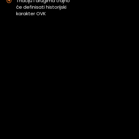
Thaciju i drugima trajno
će definisati historijski
karakter OVK