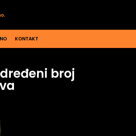
mo.
ENO
KONTAKT
određeni broj
ava