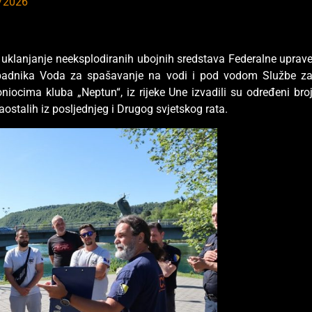
/2026
a uklanjanje neeksplodiranih ubojnih sredstava Federalne uprav
pripadnika Voda za spašavanje na vodi i pod vodom Službe z
oniocima kluba „Neptun“, iz rijeke Une izvadili su određeni bro
ostalih iz posljednjeg i Drugog svjetskog rata.