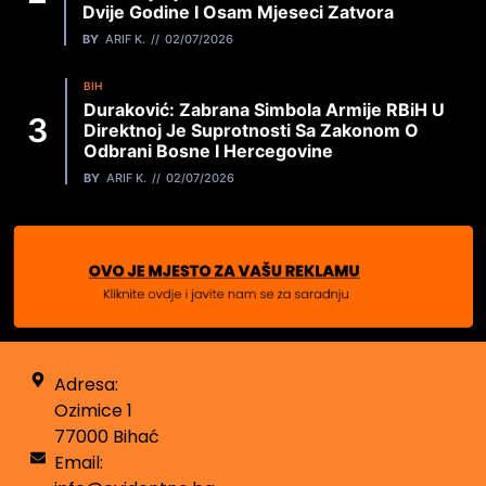
Dvije Godine I Osam Mjeseci Zatvora
BY
ARIF K.
02/07/2026
BIH
Duraković: Zabrana Simbola Armije RBiH U
Direktnoj Je Suprotnosti Sa Zakonom O
Odbrani Bosne I Hercegovine
BY
ARIF K.
02/07/2026
Adresa:
Ozimice 1
77000 Bihać
Email: