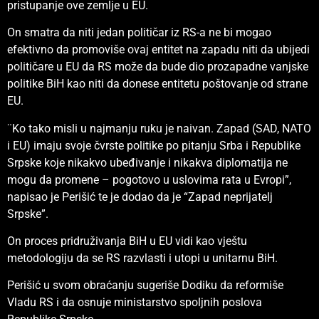
pristupanje ove zemlje u EU.
On smatra da niti jedan političar iz RS-a ne bi mogao
efektivno da promoviše ovaj entitet na zapadu niti da ubijedi
političare u EU da RS može da bude dio prozapadne vanjske
politike BiH kao niti da donese entitetu poštovanje od strane
EU.
¨Ko tako misli u najmanju ruku je naivan. Zapad (SAD, NATO
i EU) imaju svoje čvrste politike po pitanju Srba i Republike
Srpske koje nikakvo ubeđivanje i nikakva diplomatija ne
mogu da promene – pogotovo u uslovima rata u Evropi”,
napisao je Perišić te je dodao da je “Zapad neprijatelj
Srpske”.
On proces pridruživanja BiH u EU vidi kao vještu
metodologiju da se RS razvlasti i utopi u unitarnu BiH.
Perišić u svom obraćanju sugeriše Dodiku da reformiše
Vladu RS i da osnuje ministarstvo spoljnih poslova