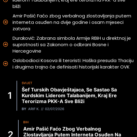
bliži
Amir Pašić Faćo zbog verbalnog zlostavljanja putem
interneta osuđen na dvije godine i osam mjeseci
zatvora
Duraković: Zabrana simbola Armije RBiH u direktnoj je
suprotnosti sa Zakonom o odbrani Bosne i
Hercegovine
Oslobodioci Kosova ili teroristi: Haška presuda Thaciju
i drugima trajno će definisati historijski karakter OVK
SVIJET
Šef Turskih Obavještajaca, Se Sastao Sa
Kurdskim Liderom Talabanijem, Kraj Ere
Terorizma PKK-A Sve Bliži
BY
ARIF K.
02/07/2026
BIH
Amir Pašić Faćo Zbog Verbalnog
Zlostavljanja Putem Interneta Osuđen Na