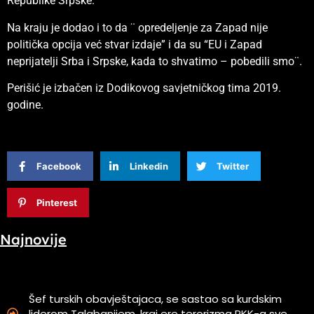
Republike Srpske.
Na kraju je dodao i to da ¨ opredeljenje za Zapad nije
politička opcija već stvar izdaje” i da su “EU i Zapad
neprijatelji Srba i Srpske, kada to shvatimo – pobedili smo¨.
Perišić je izbačen iz Dodikovog savjetničkog tima 2019.
godine.
Facebook
Linkedin
Twitter
Pinterest
Najnovije
Šef turskih obavještajaca, se sastao sa kurdskim
liderom Talabanijem, kraj ere terorizma PKK-a sve