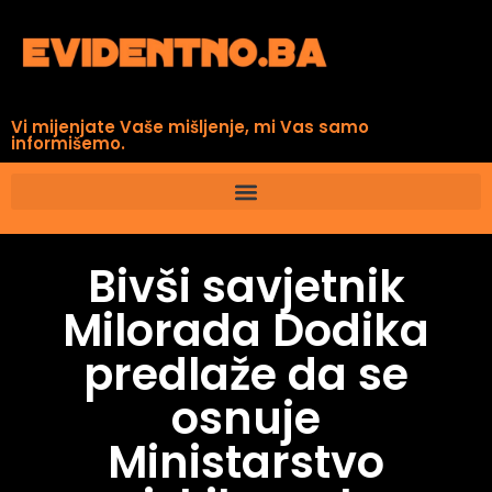
Vi mijenjate Vaše mišljenje, mi Vas samo
informišemo.
Bivši savjetnik
Milorada Dodika
predlaže da se
osnuje
Ministarstvo