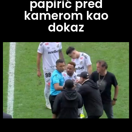
papirić pred
kamerom kao
dokaz