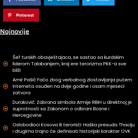
Pinterest
Najnovije
Šef turskih obavještajaca, se sastao sa kurdskim
liderom Talabanijem, kraj ere terorizma PKK-a sve
bliži
Amir Pašić Faćo zbog verbalnog zlostavljanja putem
interneta osuđen na dvije godine i osam mjeseci
zatvora
Duraković: Zabrana simbola Armije RBiH u direktnoj je
suprotnosti sa Zakonom o odbrani Bosne i
Hercegovine
Oslobodioci Kosova ili teroristi: Haška presuda Thaciju
i drugima trajno će definisati historijski karakter OVK