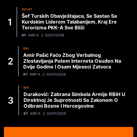
SVIJET
Šef Turskih Obavještajaca, Se Sastao Sa
Kurdskim Liderom Talabanijem, Kraj Ere
Terorizma PKK-A Sve Bliži
BY
ARIF K.
02/07/2026
BIH
Amir Pašić Faćo Zbog Verbalnog
Zlostavljanja Putem Interneta Osuđen Na
Dvije Godine I Osam Mjeseci Zatvora
BY
ARIF K.
02/07/2026
BIH
Duraković: Zabrana Simbola Armije RBiH U
Direktnoj Je Suprotnosti Sa Zakonom O
Odbrani Bosne I Hercegovine
BY
ARIF K.
02/07/2026