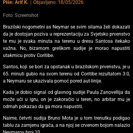
Piše:
Arif K.
｜
Objavljeno:
18/05/2026
Foto: Screenshot
Brazilski nogometni as Neymar se svim silama želi dokazati
da je dostojan poziva u reprezentaciju za Svjetsko prvenstvo
te mu je svaka minuta na terenu u dresu Santosa itekako
važna. No, bizarnom greškom sudije je morao napustiti
utakmicu protiv Coritibe.
Santos, koji se bori za opstanak u brazilskom prvenstvu, je u
65. minuti gubio na svom terenu od Coritibe rezultatom 3:0,
a Neymaru se ukazivala pomoć pored aut-linije.
Kada je dobio signal od glavnog sudije Paula Zanovellija da
može ući u igru, on je zakoračio u teren, no arbitar mu je
odmah pokazao da ga mora napustiti.
Naime, četvrti sudija Bruno Mota je u tom trenutku podigao
tablu za zamjenu igrača, a na njoj se crvenom bojom nalazio
Neymarov broj 10.