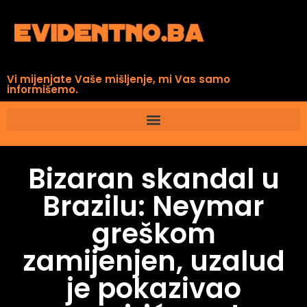
Vi mijenjate Vaše mišljenje, mi Vas samo
informišemo.
Bizaran skandal u
Brazilu: Neymar
greškom
zamijenjen, uzalud
je pokazivao