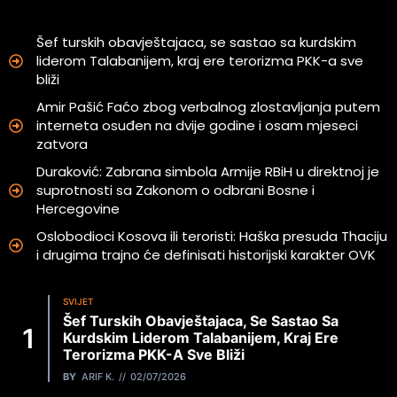
Šef turskih obavještajaca, se sastao sa kurdskim
liderom Talabanijem, kraj ere terorizma PKK-a sve
bliži
Amir Pašić Faćo zbog verbalnog zlostavljanja putem
interneta osuđen na dvije godine i osam mjeseci
zatvora
Duraković: Zabrana simbola Armije RBiH u direktnoj je
suprotnosti sa Zakonom o odbrani Bosne i
Hercegovine
Oslobodioci Kosova ili teroristi: Haška presuda Thaciju
i drugima trajno će definisati historijski karakter OVK
SVIJET
Šef Turskih Obavještajaca, Se Sastao Sa
Kurdskim Liderom Talabanijem, Kraj Ere
Terorizma PKK-A Sve Bliži
BY
ARIF K.
02/07/2026