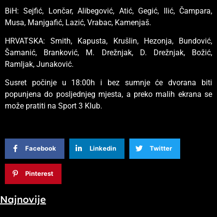
BiH: Sejfić, Lončar, Alibegović, Atić, Gegić, Ilić, Čampara,
Musa, Manjgafić, Lazić, Vrabac, Kamenjaš.
HRVATSKA: Smith, Kapusta, Krušlin, Hezonja, Bundović,
Šamanić, Branković, M. Drežnjak, D. Drežnjak, Božić,
Ramljak, Junaković.
Susret počinje u 18:00h i bez sumnje će dvorana biti
popunjena do posljednjeg mjesta, a preko malih ekrana se
može pratiti na Sport 3 Klub.
Facebook
Linkedin
Twitter
Pinterest
Najnovije