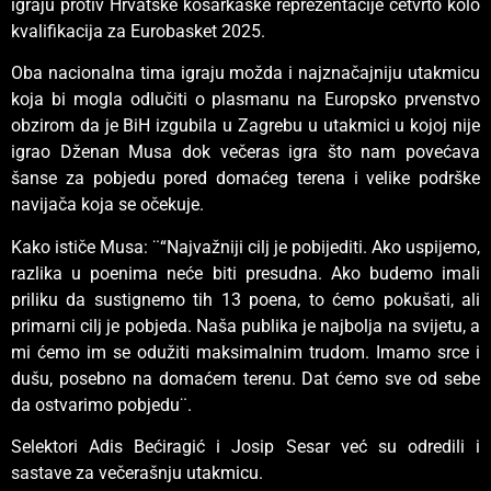
igraju protiv Hrvatske košarkaške reprezentacije četvrto kolo
kvalifikacija za Eurobasket 2025.
Oba nacionalna tima igraju možda i najznačajniju utakmicu
koja bi mogla odlučiti o plasmanu na Europsko prvenstvo
obzirom da je BiH izgubila u Zagrebu u utakmici u kojoj nije
igrao Dženan Musa dok večeras igra što nam povećava
šanse za pobjedu pored domaćeg terena i velike podrške
navijača koja se očekuje.
Kako ističe Musa: ¨“Najvažniji cilj je pobijediti. Ako uspijemo,
razlika u poenima neće biti presudna. Ako budemo imali
priliku da sustignemo tih 13 poena, to ćemo pokušati, ali
primarni cilj je pobjeda. Naša publika je najbolja na svijetu, a
mi ćemo im se odužiti maksimalnim trudom. Imamo srce i
dušu, posebno na domaćem terenu. Dat ćemo sve od sebe
da ostvarimo pobjedu¨.
Selektori Adis Bećiragić i Josip Sesar već su odredili i
sastave za večerašnju utakmicu.