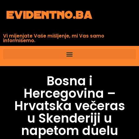
Vi mijenjate Vaše mišljenje, mi Vas samo
informišemo.
Bosna i
Hercegovina –
Hrvatska večeras
u Skenderiji u
napetom duelu