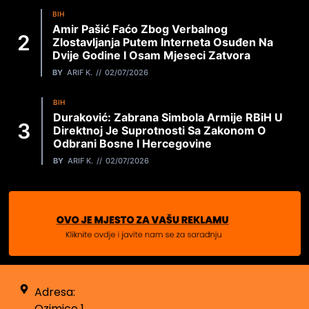
BIH
Amir Pašić Faćo Zbog Verbalnog
Zlostavljanja Putem Interneta Osuđen Na
Dvije Godine I Osam Mjeseci Zatvora
BY
ARIF K.
02/07/2026
BIH
Duraković: Zabrana Simbola Armije RBiH U
Direktnoj Je Suprotnosti Sa Zakonom O
Odbrani Bosne I Hercegovine
BY
ARIF K.
02/07/2026
Adresa:
Ozimice 1