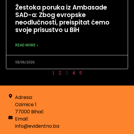
Žestoka poruka iz Ambasade
SAD-a: Zbog evropske
neodlučnosti, preispitat ćemo
svoje prisustvo u BiH
READ MORE »
05/06/2026
1
2
3
4
5
Adresa:
Ozimice 1
77000 Bihać
Email:
info@evidentno.ba