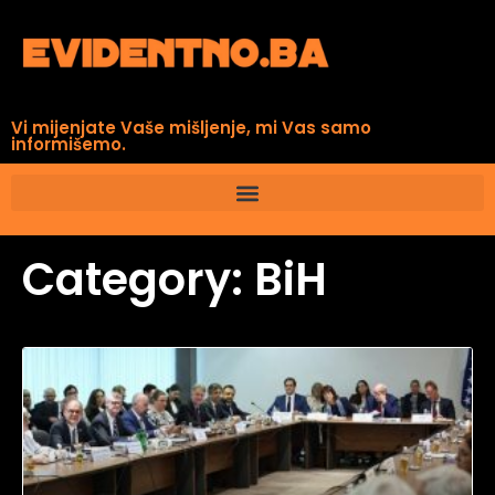
Vi mijenjate Vaše mišljenje, mi Vas samo
informišemo.
Category: BiH