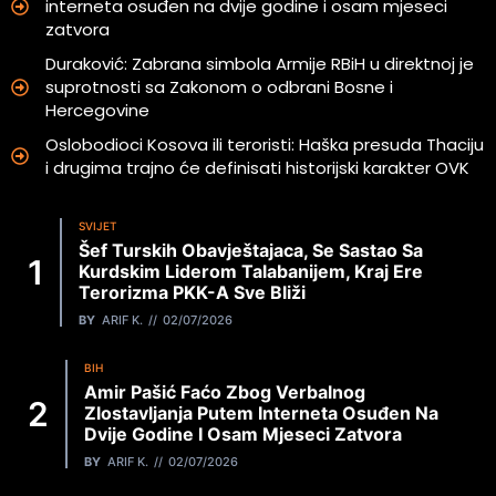
interneta osuđen na dvije godine i osam mjeseci
zatvora
Duraković: Zabrana simbola Armije RBiH u direktnoj je
suprotnosti sa Zakonom o odbrani Bosne i
Hercegovine
Oslobodioci Kosova ili teroristi: Haška presuda Thaciju
i drugima trajno će definisati historijski karakter OVK
SVIJET
Šef Turskih Obavještajaca, Se Sastao Sa
Kurdskim Liderom Talabanijem, Kraj Ere
Terorizma PKK-A Sve Bliži
BY
ARIF K.
02/07/2026
BIH
Amir Pašić Faćo Zbog Verbalnog
Zlostavljanja Putem Interneta Osuđen Na
Dvije Godine I Osam Mjeseci Zatvora
BY
ARIF K.
02/07/2026