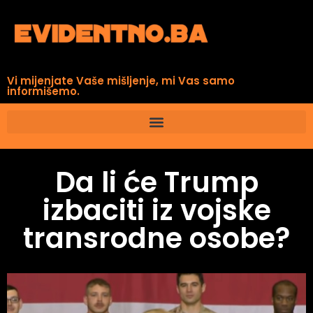
Vi mijenjate Vaše mišljenje, mi Vas samo
informišemo.
Da li će Trump
izbaciti iz vojske
transrodne osobe?