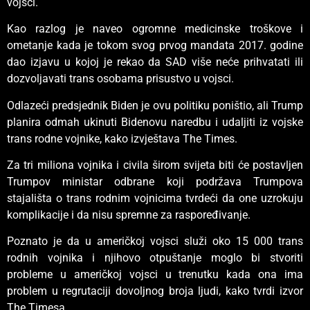
vojsci.
Kao razlog je naveo ogromne medicinske troškove i
ometanje kada je tokom svog prvog mandata 2017. godine
dao izjavu u kojoj je rekao da SAD više neće prihvatati ili
dozvoljavati trans osobama prisustvo u vojsci.
Odlazeći predsjednik Biden je ovu politiku poništio, ali Trump
planira odmah ukinuti Bidenovu naredbu i udaljiti iz vojske
trans rodne vojnike, kako izvještava The Times.
Za tri miliona vojnika i civila širom svijeta biti će postavljen
Trumpov ministar odbrane koji podržava Trumpova
stajališta o trans rodnim vojnicima tvrdeći da one uzrokuju
komplikacije i da nisu spremne za raspoređivanje.
Poznato je da u američkoj vojsci služi oko 15 000 trans
rodnih vojnika i njihovo otpuštanje moglo bi stvoriti
probleme u američkoj vojsci u trenutku kada ona ima
problem u regrutaciji dovoljnog broja ljudi, kako tvrdi izvor
The Timesa.