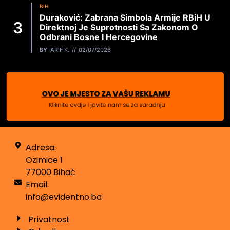
BIH
Duraković: Zabrana Simbola Armije RBiH U
Direktnoj Je Suprotnosti Sa Zakonom O
Odbrani Bosne I Hercegovine
BY
ARIF K.
02/07/2026
Adresa:
Ozimice 1
77000 Bihać
Email:
info@evidentno.ba
Privatnost