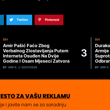
Twitter
Pinterest
BIH
BIH
Amir Pašić Faćo Zbog
Durako
Verbalnog Zlostavljanja Putem
Armije
Interneta Osuđen Na Dvije
Suprot
Godine I Osam Mjeseci Zatvora
Odbran
BY
ARIF K.
02/07/2026
BY
ARIF K.