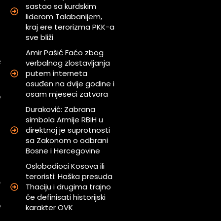
sastao sa kurdskim
a
liderom Talabanijem,
i
kraj ere terorizma PKK-a
n
sve bliži
Amir Pašić Faćo zbog
e
verbalnog zlostavljanja
putem interneta
i
osuđen na dvije godine i
a
osam mjeseci zatvora
e
Duraković: Zabrana
simbola Armije RBiH u
m
direktnoj je suprotnosti
i
sa Zakonom o odbrani
Bosne i Hercegovine
n
Oslobodioci Kosova ili
teroristi: Haška presuda
o
Thaciju i drugima trajno
h
će definisati historijski
e
karakter OVK