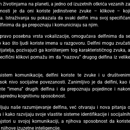
m životinjama na planeti, a jedno od izuzetnih otkrića vezanih z
osti je da oni koriste jedinstvene zvuke – klikove – koj
a. Istraživanja su pokazala da svaki delfin ima svoj specifiča
lfinima da ga prepoznaju i komuniciraju sa njim.
zapravo posebna vrsta vokalizacije, omogućava delfinima da s
o kao što ljudi koriste imena u razgovoru. Delfini mogu zvučat
jatelja, pozivajući ga korištenjem tog karakterističnog zvuka, 
ecifični klikovi pomažu im da “nazovu” drugog delfina iz velik
istem komunikacije, delfini koriste te zvuke i u društveni
sok nivo socijalne povezanosti. Zanimljivo je da delfini, kao 
te “imena” drugih delfina i da prepoznaju pojedince i nako
naprednu kognitivnu sposobnost.
uju naše razumijevanje delfina, već otvaraju i nova pitanja 
i kako razvijaju svoje vlastite sisteme identifikacije i socijalni
majstori u svojoj komunikaciji, a njihova sposobnost da korist
jihove izuzetne inteligencije.