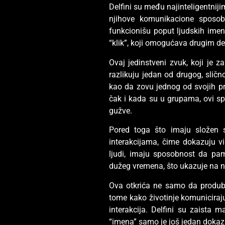
Delfini su među najinteligentniji
njihove komunikacione sposobn
funkcionišu poput ljudskih imen
“klik”, koji omogućava drugim de
Ovaj jedinstveni zvuk, koji je 
razlikuju jedan od drugog, sličn
kao da zovu jednog od svojih pri
čak i kada su u grupama, ovi sp
gužve.
Pored toga što imaju složen s
interakcijama, čime dokazuju vi
ljudi, imaju sposobnost da pam
dužeg vremena, što ukazuje na 
Ova otkrića ne samo da produblj
tome kako životinje komuniciraju 
interakcija. Delfini su zaista 
“imena” samo je još jedan dokaz n