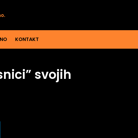
mo.
ENO
KONTAKT
nici” svojih