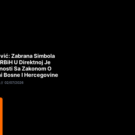
vić: Zabrana Simbola
 RBiH U Direktnoj Je
nosti Sa Zakonom O
i Bosne I Hercegovine
02/07/2026