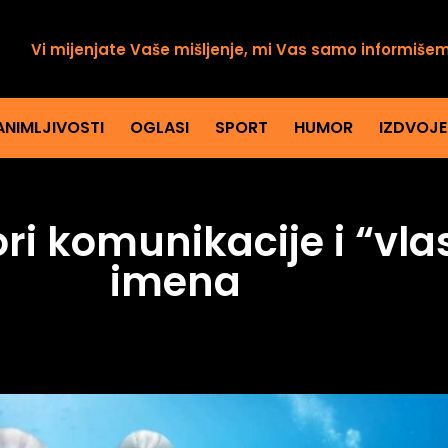
Vi mijenjate Vaše mišljenje, mi Vas samo informiše
ANIMLJIVOSTI
OGLASI
SPORT
HUMOR
IZDVOJ
ori komunikacije i “vlas
imena