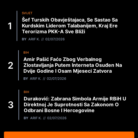
SVIJET
Šef Turskih Obavještajaca, Se Sastao Sa
Kurdskim Liderom Talabanijem, Kraj Ere
Terorizma PKK-A Sve Bliži
BY
ARIF K.
02/07/2026
BIH
Amir Pašić Faćo Zbog Verbalnog
Zlostavljanja Putem Interneta Osuđen Na
Dvije Godine I Osam Mjeseci Zatvora
BY
ARIF K.
02/07/2026
BIH
Duraković: Zabrana Simbola Armije RBiH U
Direktnoj Je Suprotnosti Sa Zakonom O
Odbrani Bosne I Hercegovine
BY
ARIF K.
02/07/2026