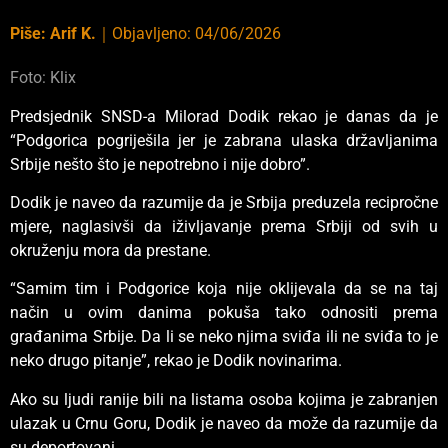
Piše:
Arif K.
｜
Objavljeno:
04/06/2026
Foto: Klix
Predsjednik SNSD-a Milorad Dodik rekao je danas da je
“Podgorica pogriješila jer je zabrana ulaska državljanima
Srbije nešto što je nepotrebno i nije dobro”.
Dodik je naveo da razumije da je Srbija preduzela recipročne
mjere, naglasivši da iživljavanje prema Srbiji od svih u
okruženju mora da prestane.
“Samim tim i Podgorice koja nije oklijevala da se na taj
način u ovim danima pokuša tako odnositi prema
građanima Srbije. Da li se neko njima sviđa ili ne sviđa to je
neko drugo pitanje”, rekao je Dodik novinarima.
Ako su ljudi ranije bili na listama osoba kojima je zabranjen
ulazak u Crnu Goru, Dodik je naveo da može da razumije da
su deportovani.