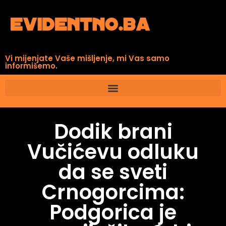
Vi mijenjate Vaše mišljenje, mi Vas samo
informišemo.
Dodik brani
Vučićevu odluku
da se sveti
Crnogorcima:
Podgorica je