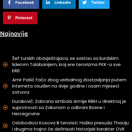
Facebook
Linkedin
Twitter
Pinterest
Najnovije
Šef turskih obavještajaca, se sastao sa kurdskim
liderom Talabanijem, kraj ere terorizma PKK-a sve
bliži
Amir Pašić Faćo zbog verbalnog zlostavljanja putem
interneta osuđen na dvije godine i osam mjeseci
zatvora
Duraković: Zabrana simbola Armije RBiH u direktnoj je
suprotnosti sa Zakonom o odbrani Bosne i
Hercegovine
Oslobodioci Kosova ili teroristi: Haška presuda Thaciju
i drugima trajno će definisati historijski karakter OVK