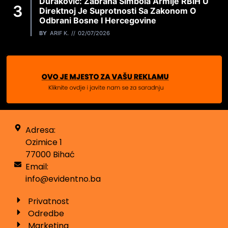
Duraković: Zabrana Simbola Armije RBiH U
Direktnoj Je Suprotnosti Sa Zakonom O
Odbrani Bosne I Hercegovine
BY
ARIF K.
02/07/2026
Adresa:
Ozimice 1
77000 Bihać
Email:
info@evidentno.ba
Privatnost
Odredbe
Marketing