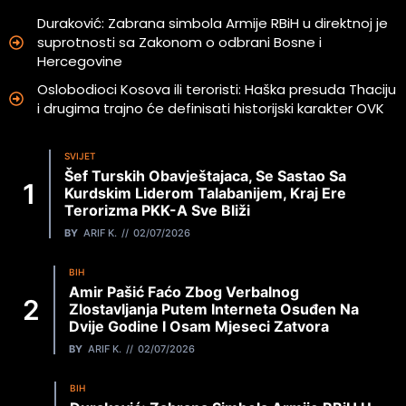
Duraković: Zabrana simbola Armije RBiH u direktnoj je
suprotnosti sa Zakonom o odbrani Bosne i
Hercegovine
Oslobodioci Kosova ili teroristi: Haška presuda Thaciju
i drugima trajno će definisati historijski karakter OVK
SVIJET
Šef Turskih Obavještajaca, Se Sastao Sa
Kurdskim Liderom Talabanijem, Kraj Ere
Terorizma PKK-A Sve Bliži
BY
ARIF K.
02/07/2026
BIH
Amir Pašić Faćo Zbog Verbalnog
Zlostavljanja Putem Interneta Osuđen Na
Dvije Godine I Osam Mjeseci Zatvora
BY
ARIF K.
02/07/2026
BIH