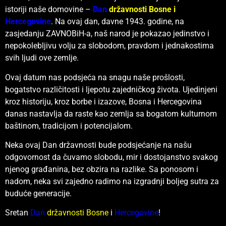
istoriji naše domovine –
Dan
državnosti Bosne
i
Hercegovine
. Na ovaj dan, davne 1943. godine, na
zasjedanju ZAVNOBiH-a, naš narod je pokazao jedinstvo i
nepokolebljivu volju za slobodom, pravdom i jednakostima
svih ljudi ove zemlje.
Ovaj datum nas podsjeća na snagu naše prošlosti,
bogatstvo različitosti i ljepotu zajedničkog života. Ujedinjeni
kroz historiju, kroz borbe i izazove, Bosna i Hercegovina
danas nastavlja da raste kao zemlja sa bogatom kulturnom
baštinom, tradicijom i potencijalom.
Neka ovaj Dan državnosti bude podsjećanje na našu
odgovornost da čuvamo slobodu, mir i dostojanstvo svakog
njenog građanina, bez obzira na razlike. Sa ponosom i
nadom, neka svi zajedno radimo na izgradnji boljeg sutra za
buduće generacije.
Sretan
Dan
državnosti Bosne
i
Hercegovine
!