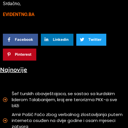
Srdačno,
EVIDENTNO.BA
Facebook
Linkedin
Twitter
Pinterest
Najnovije
Šef turskih obavještajaca, se sastao sa kurdskim
liderom Talabanijem, kraj ere terorizma PKK-a sve
bliži
Amir Pašić Faćo zbog verbalnog zlostavljanja putem
interneta osuđen na dvije godine i osam mjeseci
zatvora