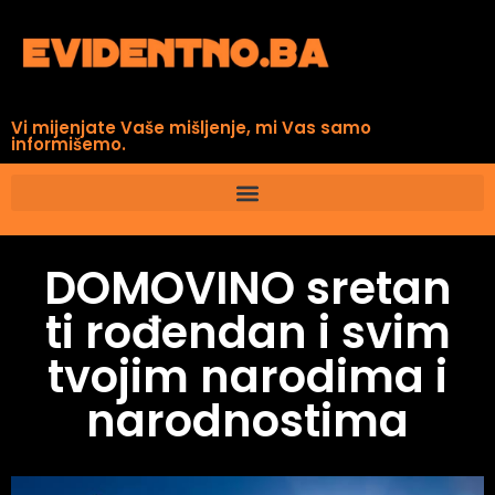
Vi mijenjate Vaše mišljenje, mi Vas samo
informišemo.
DOMOVINO sretan
ti rođendan i svim
tvojim narodima i
narodnostima