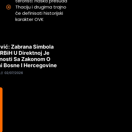
teroristi: Haška presuda
Thaciju i drugima trajno
će definisati historijski
karakter OVK
vić: Zabrana Simbola
 RBiH U Direktnoj Je
nosti Sa Zakonom O
i Bosne I Hercegovine
02/07/2026