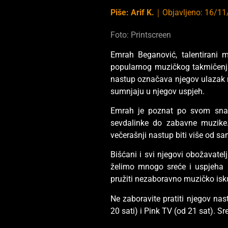
Piše:
Arif K.
｜
Objavljeno:
16/11
Foto: Printscreen
Emrah Beganović, talentirani 
popularnog muzičkog takmičenja 
nastup označava njegov ulazak na
sumnjaju u njegov uspjeh.
Emrah je poznat po svom snažn
sevdalinke do zabavne muzike.
večerašnji nastup biti više od sa
Bišćani i svi njegovi obožavatel
želimo mnogo sreće i uspjeha 
pružiti nezaboravno muzičko isku
Ne zaboravite pratiti njegov n
20 sati) i Pink TV (od 21 sat). S