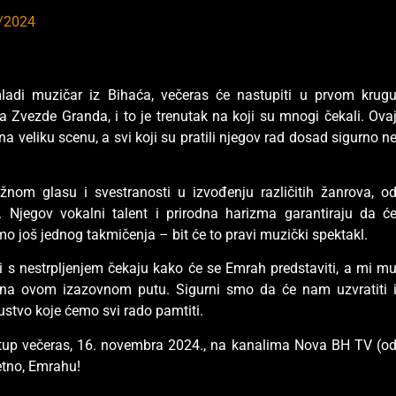
/2024
mladi muzičar iz Bihaća, večeras će nastupiti u prvom krug
Zvezde Granda, i to je trenutak na koji su mnogi čekali. Ova
 veliku scenu, a svi koji su pratili njegov rad dosad sigurno n
om glasu i svestranosti u izvođenju različitih žanrova, o
 Njegov vokalni talent i prirodna harizma garantiraju da ć
mo još jednog takmičenja – bit će to pravi muzički spektakl.
ji s nestrpljenjem čekaju kako će se Emrah predstaviti, a mi m
na ovom izazovnom putu. Sigurni smo da će nam uzvratiti 
stvo koje ćemo svi rado pamtiti.
astup večeras, 16. novembra 2024., na kanalima Nova BH TV (o
retno, Emrahu!