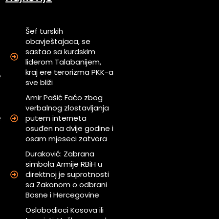
Šef turskih
obavještajaca, se
sastao sa kurdskim
u
liderom Talabanijem,
j
kraj ere terorizma PKK-a
e
sve bliži
Amir Pašić Faćo zbog
d
verbalnog zlostavljanja
putem interneta
e
osuđen na dvije godine i
osam mjeseci zatvora
u
Duraković: Zabrana
i
simbola Armije RBiH u
direktnoj je suprotnosti
sa Zakonom o odbrani
d
Bosne i Hercegovine
Oslobodioci Kosova ili