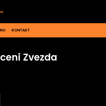
mo.
ENO
KONTAKT
sceni Zvezda