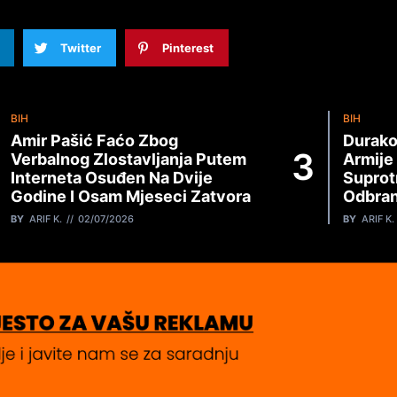
Twitter
Pinterest
BIH
BIH
Amir Pašić Faćo Zbog
Durako
Verbalnog Zlostavljanja Putem
Armije
Interneta Osuđen Na Dvije
Suprot
Godine I Osam Mjeseci Zatvora
Odbran
BY
ARIF K.
02/07/2026
BY
ARIF K.