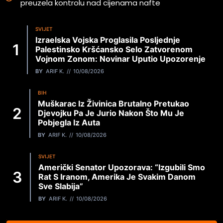
preuzela kontrolu nad cijenama nafte
SVIJET
Izraelska Vojska Proglasila Posljednje
Palestinsko Kršćansko Selo Zatvorenom
Vojnom Zonom: Novinar Uputio Upozorenje
BY
ARIF K.
10/08/2026
BIH
Muškarac Iz Živinica Brutalno Pretukao
Djevojku Pa Je Jurio Nakon Što Mu Je
Pobjegla Iz Auta
BY
ARIF K.
10/08/2026
SVIJET
Američki Senator Upozorava: “Izgubili Smo
Rat S Iranom, Amerika Je Svakim Danom
Sve Slabija”
BY
ARIF K.
10/08/2026