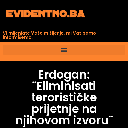
Vi mijenjate Vaše mišljenje, mi Vas samo
informišemo.
Erdogan:
¨Eliminisati
terorističke
prijetnje na
njihovom izvoru¨