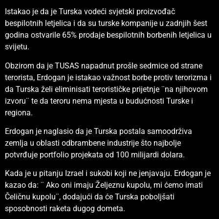
Istakao je da je Turska vodeći svjetski proizvođač
bespilotnih letjelica i da su turske kompanije u zadnjih šest
godina ostvarile 65% prodaje bespilotnih borbenih letjelica u
svijetu.
Obzirom da je TUSAS napadnut prošle sedmice od strane
terorista, Erdogan je istakao važnost borbe protiv terorizma i
da Turska želi eliminisati terorističke prijetnje ¨na njihovom
izvoru¨ te da teroru nema mjesta u budućnosti Turske i
regiona.
Erdogan je naglasio da je Turska postala samoodrživa
zemlja u oblasti odbrambene industrije što najbolje
potvrđuje portfolio projekata od 100 milijardi dolara.
Kada je u pitanju Izrael i sukobi koji ne jenjavaju. Erdogan je
kazao da: ¨ Ako oni imaju Željeznu kupolu, mi ćemo imati
Čeličnu kupolu¨, dodajući da će Turska poboljšati
sposobnosti raketa dugog dometa.