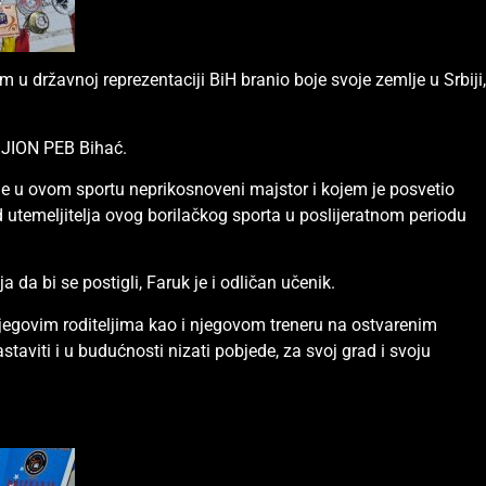
om u državnoj reprezentaciji BiH branio boje svoje zemlje u Srbiji
 JION PEB Bihać.
 je u ovom sportu neprikosnoveni majstor i kojem je posvetio
 od utemeljitelja ovog borilačkog sporta u poslijeratnom periodu
a da bi se postigli, Faruk je i odličan učenik.
egovim roditeljima kao i njegovom treneru na ostvarenim
taviti i u budućnosti nizati pobjede, za svoj grad i svoju