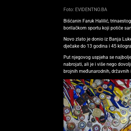
Foto: EVIDENTNO.BA
Bišćanin Faruk Halilić, trinaest
borilačkom sportu koji potiče sam
Novo zlato je donio iz Banja 
dječake do 13 godina i 45 kilog
Put njegovog uspjeha se najbolje
nabrojati, ali je i više nego do
brojnih međunarodnih, državnih i