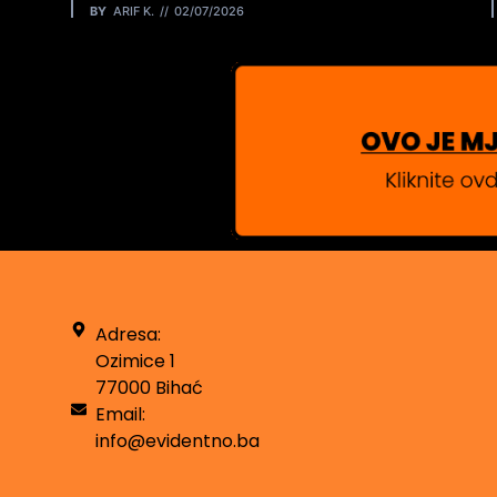
BY
ARIF K.
02/07/2026
Adresa:
Ozimice 1
77000 Bihać
Email:
info@evidentno.ba