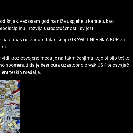
ogodišnjak, već osam godina niže uspjehe u karateu, kao
odisciplinu i razvija usredotočenost i svijest.
Luke na danas održanom takmičenju GRAWE ENERGIJA KUP za
rama.
 vidi kroz osvojene medalje na takmičenjima koje bi bilo teško
voljno spomenuti da je šest puta uzastopno prvak USK te osvajač
 entiteskih medalja.