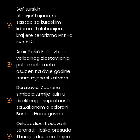
Šef turskih
obavještajaca, se
sastao sa kurdskim
liderom Talabanijem,
kraj ere terorizma PKK-a
sve bliži
Amir Pašić Faćo zbog
verbalnog zlostavljanja
putem interneta
osuđen na dvije godine i
osam mjeseci zatvora
Duraković: Zabrana
simbola Armije RBiH u
direktnoj je suprotnosti
sa Zakonom o odbrani
Bosne i Hercegovine
Oslobodioci Kosova ili
teroristi: Haška presuda
Thaciju i drugima trajno