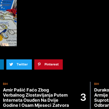
Twitter
Pinterest
BIH
BIH
Amir Pašić Faćo Zbog
Durako
Verbalnog Zlostavljanja Putem
Armije
Interneta Osuđen Na Dvije
Suprot
Godine I Osam Mjeseci Zatvora
Odbran