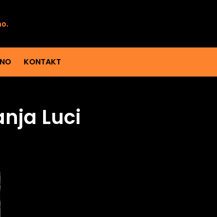
mo.
ENO
KONTAKT
anja Luci