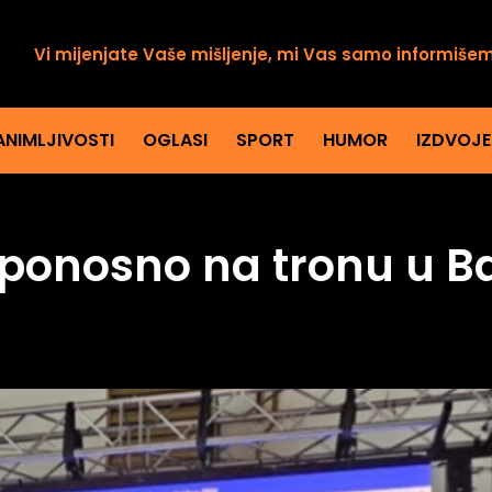
Vi mijenjate Vaše mišljenje, mi Vas samo informiše
ANIMLJIVOSTI
OGLASI
SPORT
HUMOR
IZDVOJ
ć ponosno na tronu u B