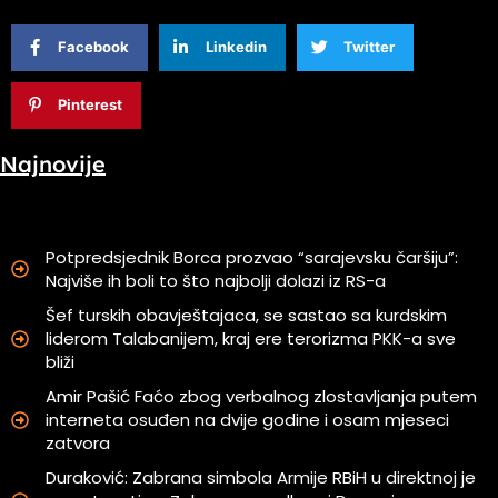
Facebook
Linkedin
Twitter
Pinterest
Najnovije
Potpredsjednik Borca prozvao “sarajevsku čaršiju”:
Najviše ih boli to što najbolji dolazi iz RS-a
Šef turskih obavještajaca, se sastao sa kurdskim
liderom Talabanijem, kraj ere terorizma PKK-a sve
bliži
Amir Pašić Faćo zbog verbalnog zlostavljanja putem
interneta osuđen na dvije godine i osam mjeseci
zatvora
Duraković: Zabrana simbola Armije RBiH u direktnoj je