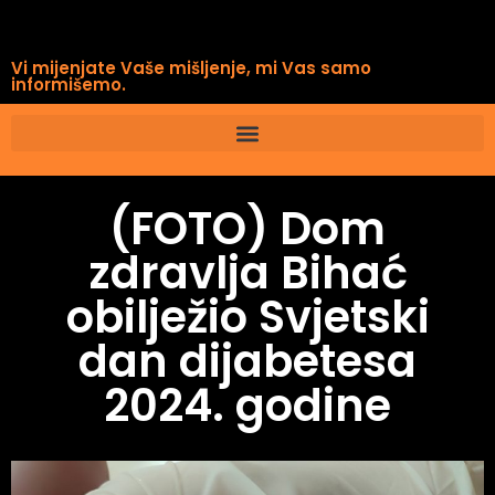
Vi mijenjate Vaše mišljenje, mi Vas samo
informišemo.
(FOTO) Dom
zdravlja Bihać
obilježio Svjetski
dan dijabetesa
2024. godine