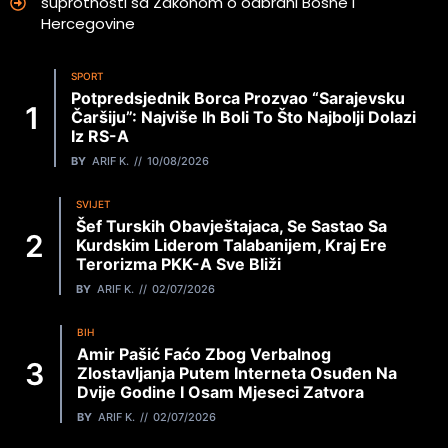
suprotnosti sa Zakonom o odbrani Bosne i
Hercegovine
SPORT
Potpredsjednik Borca Prozvao “sarajevsku
Čaršiju”: Najviše Ih Boli To Što Najbolji Dolazi
Iz RS-A
BY
ARIF K.
10/08/2026
SVIJET
Šef Turskih Obavještajaca, Se Sastao Sa
Kurdskim Liderom Talabanijem, Kraj Ere
Terorizma PKK-A Sve Bliži
BY
ARIF K.
02/07/2026
BIH
Amir Pašić Faćo Zbog Verbalnog
Zlostavljanja Putem Interneta Osuđen Na
Dvije Godine I Osam Mjeseci Zatvora
BY
ARIF K.
02/07/2026