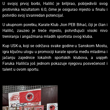
U svojoj prvoj borbi, Halilić je briljirao, pobijedivši svog
protivnika rezultatom 6:0, čime je osigurao mjesto u finalu i
potvrdio svoj izvanredan potencijal.
U ukupnom poretku, Karate Klub Jion PEB Bihać, čiji je član i
Halilić, zauzeo je treće mjesto, potvrđujući visoki nivo
treniranja i angažmana mladih sportista ovog kluba.
Kup USK-a, koji se održava svake godine u Sanskom Mostu,
igra ključnu ulogu u promociji karate sporta među mladima i
jačanju zajednice lokalnih sportskih klubova, a uspjeh
Faruka Halilića još jednom pokazuje njegovu posvećenost i
talent u ovom sportu.