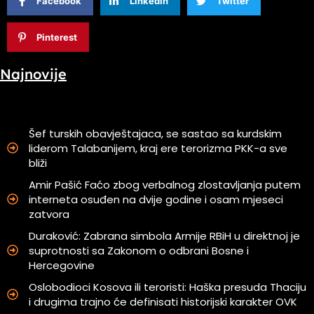
Facebook
Linkedin
Twitter
Pinterest
Najnovije
Šef turskih obavještajaca, se sastao sa kurdskim
liderom Talabanijem, kraj ere terorizma PKK-a sve
bliži
Amir Pašić Faćo zbog verbalnog zlostavljanja putem
interneta osuđen na dvije godine i osam mjeseci
zatvora
Duraković: Zabrana simbola Armije RBiH u direktnoj je
suprotnosti sa Zakonom o odbrani Bosne i
Hercegovine
Oslobodioci Kosova ili teroristi: Haška presuda Thaciju
i drugima trajno će definisati historijski karakter OVK