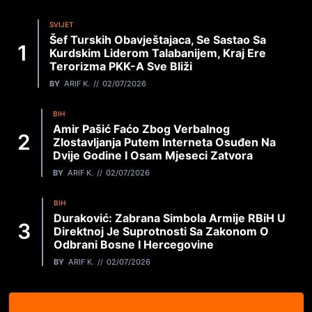
SVIJET
Šef Turskih Obavještajaca, Se Sastao Sa
Kurdskim Liderom Talabanijem, Kraj Ere
Terorizma PKK-A Sve Bliži
BY
ARIF K.
02/07/2026
BIH
Amir Pašić Faćo Zbog Verbalnog
Zlostavljanja Putem Interneta Osuđen Na
Dvije Godine I Osam Mjeseci Zatvora
BY
ARIF K.
02/07/2026
BIH
Duraković: Zabrana Simbola Armije RBiH U
Direktnoj Je Suprotnosti Sa Zakonom O
Odbrani Bosne I Hercegovine
BY
ARIF K.
02/07/2026