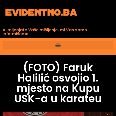
Vi mijenjate Vaše mišljenje, mi Vas samo
informišemo.
(FOTO) Faruk
Halilić osvojio 1.
mjesto na Kupu
USK-a u karateu