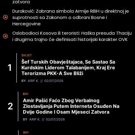
zatvora
Duraković: Zabrana simbola Armije RBiH u direktnoj je
suprotnosti sa Zakonom o odbrani Bosne i
Hercegovine
Oslobodioci Kosova ili teroristi: Haška presuda Thaciju
i drugima trajno će definisati historijski karakter OVK
SVIJET
Šef Turskih Obavještajaca, Se Sastao Sa
Kurdskim Liderom Talabanijem, Kraj Ere
Terorizma PKK-A Sve Bliži
BY
ARIF K.
02/07/2026
BIH
Amir Pašić Faćo Zbog Verbalnog
Zlostavljanja Putem Interneta Osuđen Na
Dvije Godine I Osam Mjeseci Zatvora
BY
ARIF K.
02/07/2026
BIH