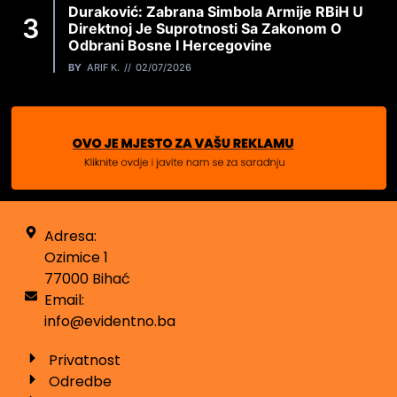
Duraković: Zabrana Simbola Armije RBiH U
Direktnoj Je Suprotnosti Sa Zakonom O
Odbrani Bosne I Hercegovine
BY
ARIF K.
02/07/2026
Adresa:
Ozimice 1
77000 Bihać
Email:
info@evidentno.ba
Privatnost
Odredbe