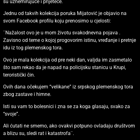
su uznemirujuće i prijeteće.
Jednu od takvih kolekcija poruka Mijatović je objavio na
svom Facebook profilu koju prenosimo u cjelosti:
¨Nažalost ovo je u mom životu svakodnevna pojava .
Zavisno od teme o kojoj progovorim istinu, vređanje i pretnje
idu iz tog plemenskog tora.
Ovo je mala kolekcija od pre neki dan, valjda im zasmetalo
što sam rekao da je napad na policijsku stanicu u Krupi,
teroristički čin.
Ovih dana očekujem “velikane” iz srpskog plemenskog tora
zbog zastave i himne.
Isti su vam to bolesnici i zna se za koga glasaju, svako za
“svoje”.
Ali ćutati ne smemo, ako ovakvi potpuno ovladaju društvom
a blizu su, sledi rat i katastrofa¨.