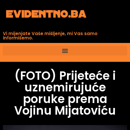
Vi mijenjate Vaše mišljenje, mi Vas samo
informišemo.
(FOTO) Prijeteće i
uznemirujuće
poruke prema
Vojinu Mijatoviću