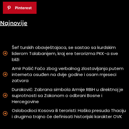
Pinterest
Najnovije
Šef turskih obavještajaca, se sastao sa kurdskim
liderom Talabanijem, kraj ere terorizma PKK-a sve
bliži
Amir Pašić Faćo zbog verbalnog zlostavljanja putem
interneta osuđen na dvije godine i osam mjeseci
zatvora
Duraković: Zabrana simbola Armije RBiH u direktnoj je
suprotnosti sa Zakonom o odbrani Bosne i
Hercegovine
Oslobodioci Kosova ili teroristi: Haška presuda Thaciju
i drugima trajno će definisati historijski karakter OVK