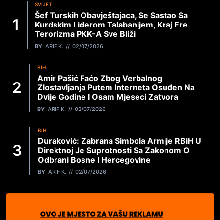
SVIJET
Šef Turskih Obavještajaca, Se Sastao Sa
Kurdskim Liderom Talabanijem, Kraj Ere
Terorizma PKK-A Sve Bliži
BY
ARIF K.
02/07/2026
BIH
Amir Pašić Faćo Zbog Verbalnog
Zlostavljanja Putem Interneta Osuđen Na
Dvije Godine I Osam Mjeseci Zatvora
BY
ARIF K.
02/07/2026
BIH
Duraković: Zabrana Simbola Armije RBiH U
Direktnoj Je Suprotnosti Sa Zakonom O
Odbrani Bosne I Hercegovine
BY
ARIF K.
02/07/2026