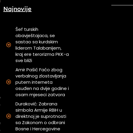
Najnovije
Šef turskih
obavještajaca, se
sastao sa kurdskim
m
liderom Talabanijem,
kraj ere terorizma PKK-a
sve bliži
a
Amir Pašić Faćo zbog
verbalnog zlostavljanja
a
putem interneta
osuđen na dvije godine i
osam mjeseci zatvora
e
Duraković: Zabrana
o
simbola Armije RBiH u
direktnoj je suprotnosti
sa Zakonom o odbrani
e
Bosne i Hercegovine
o