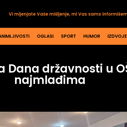
Vi mijenjate Vaše mišljenje, mi Vas samo informiše
ANIMLJIVOSTI
OGLASI
SPORT
HUMOR
IZDVOJ
 Dana državnosti u OŠ
najmlađima