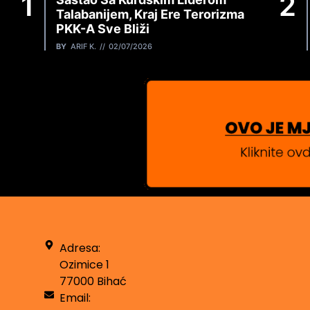
Talabanijem, Kraj Ere Terorizma
PKK-A Sve Bliži
BY
ARIF K.
02/07/2026
Adresa:
Ozimice 1
77000 Bihać
Email: