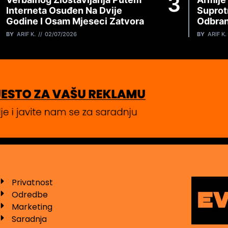
Interneta Osuđen Na Dvije
Suprot
Godine I Osam Mjeseci Zatvora
Odbran
BY
ARIF K.
02/07/2026
BY
ARIF K.
Privatnost
Odredbe
Marketing
Saradnja