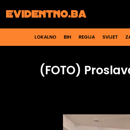
LOKALNO
BIH
REGIJA
SVIJET
Z
(FOTO) Proslava