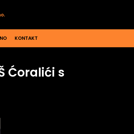
mo.
ENO
KONTAKT
 Ćoralići s