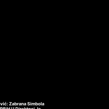
vić: Zabrana Simbola
 RBiH U Direktnoj Je