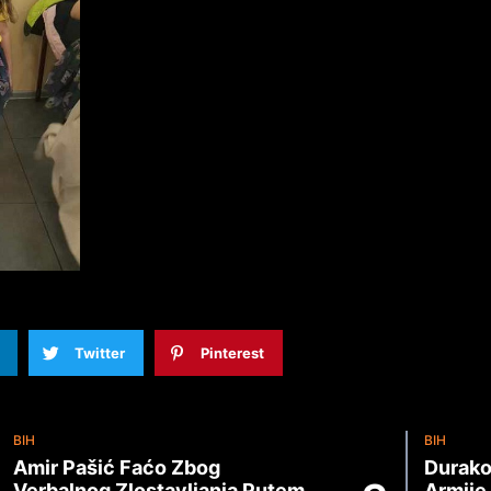
Twitter
Pinterest
BIH
BIH
Amir Pašić Faćo Zbog
Durako
Verbalnog Zlostavljanja Putem
Armije