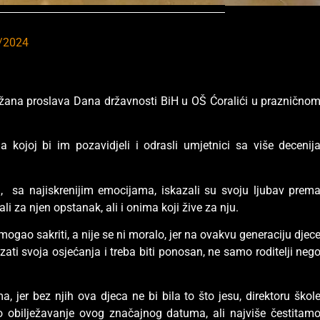
/2024
održana proslava Dana državnosti BiH u OŠ Ćoralići u praznično
na kojoj bi im pozavidjeli i odrasli umjetnici sa više decenij
, sa najiskrenijim emocijama, iskazali su svoju ljubav prem
i za njen opstanak, ali i onima koji žive za nju.
 mogao sakriti, a nije se ni moralo, jer na ovakvu generaciju djec
zati svoja osjećanja i treba biti ponosan, ne samo roditelji neg
, jer bez njih ova djeca ne bi bila to što jesu, direktoru škol
 obilježavanje ovog značajnog datuma, ali najviše čestitam