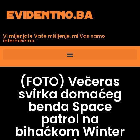
Vi mijenjate Vaše mišljenje, mi Vas samo
informišemo.
(FOTO) Večeras
svirka domaćeg
benda Space
patrol na
bihaćkom Winter