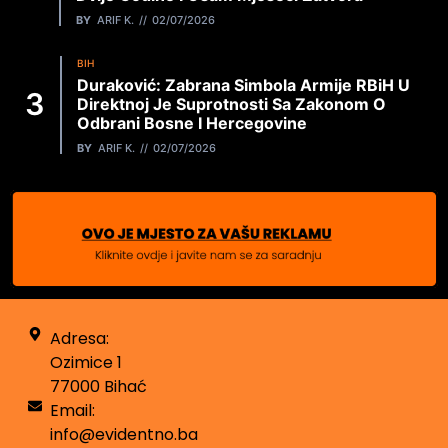
BY
ARIF K.
02/07/2026
BIH
Duraković: Zabrana Simbola Armije RBiH U
Direktnoj Je Suprotnosti Sa Zakonom O
Odbrani Bosne I Hercegovine
BY
ARIF K.
02/07/2026
Adresa:
Ozimice 1
77000 Bihać
Email:
info@evidentno.ba