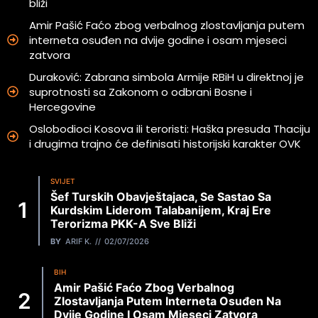
bliži
Amir Pašić Faćo zbog verbalnog zlostavljanja putem
interneta osuđen na dvije godine i osam mjeseci
zatvora
Duraković: Zabrana simbola Armije RBiH u direktnoj je
suprotnosti sa Zakonom o odbrani Bosne i
Hercegovine
Oslobodioci Kosova ili teroristi: Haška presuda Thaciju
i drugima trajno će definisati historijski karakter OVK
SVIJET
Šef Turskih Obavještajaca, Se Sastao Sa
Kurdskim Liderom Talabanijem, Kraj Ere
Terorizma PKK-A Sve Bliži
BY
ARIF K.
02/07/2026
BIH
Amir Pašić Faćo Zbog Verbalnog
Zlostavljanja Putem Interneta Osuđen Na
Dvije Godine I Osam Mjeseci Zatvora