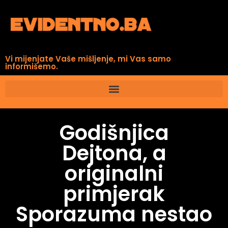
Vi mijenjate Vaše mišljenje, mi Vas samo
informišemo.
Godišnjica
Dejtona, a
originalni
primjerak
Sporazuma nestao