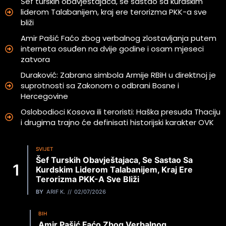
Šef turskih obavještajaca, se sastao sa kurdskim
liderom Talabanijem, kraj ere terorizma PKK-a sve
bliži
Amir Pašić Faćo zbog verbalnog zlostavljanja putem
interneta osuđen na dvije godine i osam mjeseci
zatvora
Duraković: Zabrana simbola Armije RBiH u direktnoj je
suprotnosti sa Zakonom o odbrani Bosne i
Hercegovine
Oslobodioci Kosova ili teroristi: Haška presuda Thaciju
i drugima trajno će definisati historijski karakter OVK
SVIJET
Šef Turskih Obavještajaca, Se Sastao Sa
Kurdskim Liderom Talabanijem, Kraj Ere
Terorizma PKK-A Sve Bliži
BY
ARIF K.
02/07/2026
BIH
Amir Pašić Faćo Zbog Verbalnog