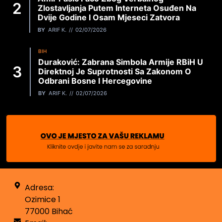
Zlostavljanja Putem Interneta Osuđen Na
Dvije Godine I Osam Mjeseci Zatvora
BY
ARIF K.
02/07/2026
BIH
Duraković: Zabrana Simbola Armije RBiH U
Direktnoj Je Suprotnosti Sa Zakonom O
Odbrani Bosne I Hercegovine
BY
ARIF K.
02/07/2026
Adresa:
Ozimice 1
77000 Bihać