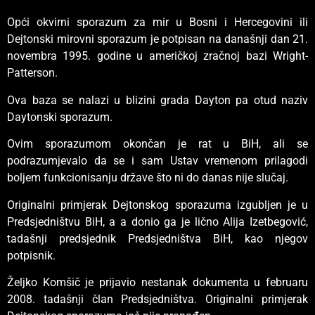
Opći okvirni sporazum za mir u Bosni i Hercegovini ili
Dejtonski mirovni sporazum je potpisan na današnji dan 21.
novembra 1995. godine u američkoj zračnoj bazi Wright-
Patterson.
Ova baza se nalazi u blizini grada Dayton pa otud naziv
Daytonski sporazum.
Ovim sporazumom okončan je rat u BiH, ali se
podrazumjevalo da se i sam Ustav vremenom prilagodi
boljem funkcionisanju države što ni do danas nije slučaj.
Originalni primjerak Dejtonskog sporazuma izgubljen je u
Predsjedništvu BiH, a a donio ga je lično Alija Izetbegović,
tadašnji predsjednik Predsjedništva BiH, kao njegov
potpisnik.
Željko Komšič je prijavio nestanak dokumenta u februaru
2008. tadašnji član Predsjedništva. Originalni primjerak