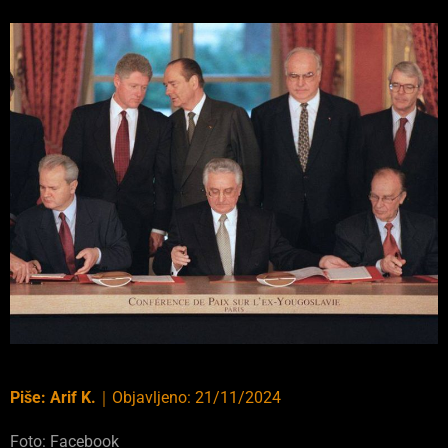
Piše:
Arif K.
｜
Objavljeno:
21/11/2024
Foto: Facebook