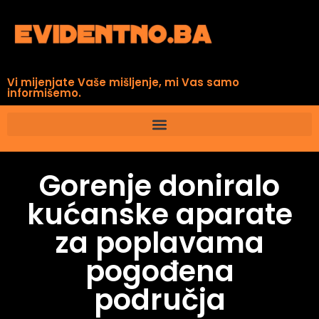
Vi mijenjate Vaše mišljenje, mi Vas samo
informišemo.
Gorenje doniralo
kućanske aparate
za poplavama
pogođena
područja