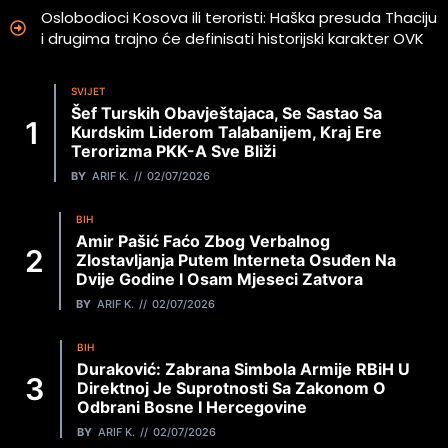
Oslobodioci Kosova ili teroristi: Haška presuda Thaciju
i drugima trajno će definisati historijski karakter OVK
SVIJET
Šef Turskih Obavještajaca, Se Sastao Sa
Kurdskim Liderom Talabanijem, Kraj Ere
Terorizma PKK-A Sve Bliži
BY
ARIF K.
02/07/2026
BIH
Amir Pašić Faćo Zbog Verbalnog
Zlostavljanja Putem Interneta Osuđen Na
Dvije Godine I Osam Mjeseci Zatvora
BY
ARIF K.
02/07/2026
BIH
Duraković: Zabrana Simbola Armije RBiH U
Direktnoj Je Suprotnosti Sa Zakonom O
Odbrani Bosne I Hercegovine
BY
ARIF K.
02/07/2026