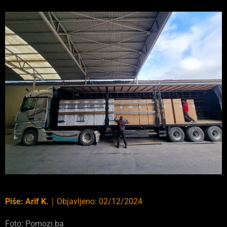
Piše:
Arif K.
｜
Objavljeno:
02/12/2024
Foto: Pomozi.ba