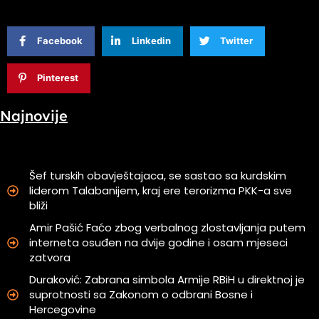
Facebook
Linkedin
Twitter
Pinterest
Najnovije
Šef turskih obavještajaca, se sastao sa kurdskim
liderom Talabanijem, kraj ere terorizma PKK-a sve
bliži
Amir Pašić Faćo zbog verbalnog zlostavljanja putem
interneta osuđen na dvije godine i osam mjeseci
zatvora
Duraković: Zabrana simbola Armije RBiH u direktnoj je
suprotnosti sa Zakonom o odbrani Bosne i
Hercegovine