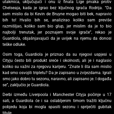
utakmica, uključujući i onu iz finala Lige prvaka protiv
Chelseaja, kada je igrao bez ključnog igrača Rodrija. “Da
sam mislio da bi Kevin de Bruyne mogao biti bek, napravio
bih to! Hvalio bih se, analizirao koliko sam previše
razmišljao, koliko sam bio glup, jer mislim da je to bio
najbolji trenutak, jer poznajem svoje igrače”, rekao je
Guardiola, objašnjavajući da je uvijek na njemu da donosi
teške odluke.
Osim toga, Guardiola je priznao da su njegovi uspjesi u
Cityju često bili produkt sreće i okolnosti, ali je i naglasio
koliko su važni za njegovu karijeru. “Znate li šta sam mislio
kad smo osvojili tripletu? Da je zapisano u zvijezdama. Igrali
smo jako dobro tu sezonu, naravno, ali zapisano je. I događa
se”, zaključio je Guardiola.
Derbi između Liverpoola i Manchester Cityja počinje u 17
sati, a Guardiola će i sa oslabljenim timom tražiti ključnu
pobjedu koja bi mogla spasiti sezonu i spriječiti gubitak
titule.