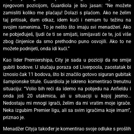
njegovom pozicijom, Guardiola je bio jasan: “Ne možete
zamisliti koliko me plaćaju! Dolazi s plaćom. Ako ne želim
taj pritisak, dam otkaz, idem kući i nemam tu težinu na
svojim ramenima. To je nešto što imaju svi menadžeri. Ako
ne pobjeđuješ, ljudi će ti se smijati, ismijavati će te, još više
zbog činjenice da smo prethodno puno osvojili. Ako to ne
možete podnijeti, onda idi kući.”
Kao lider Premiershipa, City je sada u poziciji da ne smije
gubiti bodove. U slučaju poraza od Liverpoola, zaostatak bi
iznosio čak 11 bodova, što bi značilo gotovo siguran gubitak
šampionske titule. Guardiola je iskreno komentirao trenutnu
situaciju: “Volio bih reći da idemo na pobjedu na Anfieldu i
onda još 20 utakmica, ali u situaciji u kojoj jesmo…
Nedostaju mi mnogi igrači, želim da mi vratim moje igrače.
Neka izgubim Premier ligu, ali sa svim igračima koje imam”,
priznao je.
Menadžer Cityja također je komentirao svoje odluke s prošlih