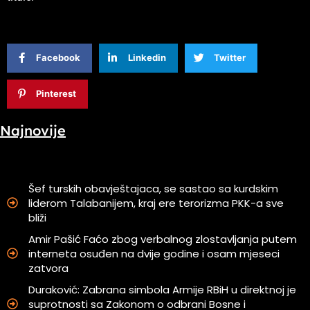
Facebook
Linkedin
Twitter
Pinterest
Najnovije
Šef turskih obavještajaca, se sastao sa kurdskim
liderom Talabanijem, kraj ere terorizma PKK-a sve
bliži
Amir Pašić Faćo zbog verbalnog zlostavljanja putem
interneta osuđen na dvije godine i osam mjeseci
zatvora
Duraković: Zabrana simbola Armije RBiH u direktnoj je
suprotnosti sa Zakonom o odbrani Bosne i