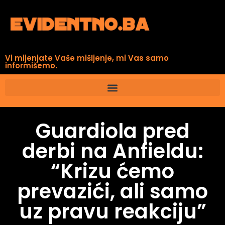
Vi mijenjate Vaše mišljenje, mi Vas samo
informišemo.
Guardiola pred
derbi na Anfieldu:
“Krizu ćemo
prevazići, ali samo
uz pravu reakciju”