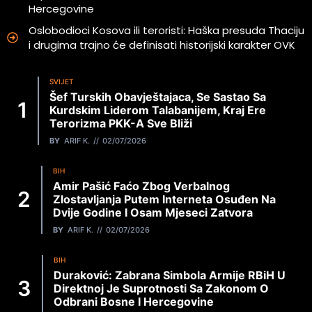
Hercegovine
Oslobodioci Kosova ili teroristi: Haška presuda Thaciju
i drugima trajno će definisati historijski karakter OVK
SVIJET
Šef Turskih Obavještajaca, Se Sastao Sa
Kurdskim Liderom Talabanijem, Kraj Ere
Terorizma PKK-A Sve Bliži
BY
ARIF K.
02/07/2026
BIH
Amir Pašić Faćo Zbog Verbalnog
Zlostavljanja Putem Interneta Osuđen Na
Dvije Godine I Osam Mjeseci Zatvora
BY
ARIF K.
02/07/2026
BIH
Duraković: Zabrana Simbola Armije RBiH U
Direktnoj Je Suprotnosti Sa Zakonom O
Odbrani Bosne I Hercegovine