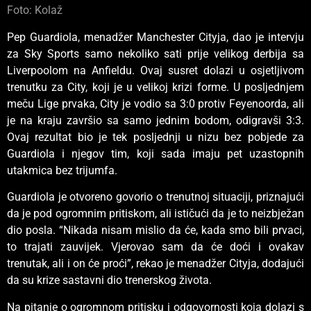
Foto: Kolaž
Pep Guardiola, menadžer Manchester Cityja, dao je intervju
za Sky Sports samo nekoliko sati prije velikog derbija sa
Liverpoolom na Anfieldu. Ovaj susret dolazi u osjetljivom
trenutku za City, koji je u velikoj krizi forme. U posljednjem
meču Lige prvaka, City je vodio sa 3:0 protiv Feyenoorda, ali
je na kraju završio sa samo jednim bodom, odigravši 3:3.
Ovaj rezultat bio je tek posljednji u nizu bez pobjede za
Guardiola i njegov tim, koji sada imaju pet uzastopnih
utakmica bez trijumfa.
Guardiola je otvoreno govorio o trenutnoj situaciji, priznajući
da je pod ogromnim pritiskom, ali ističući da je to neizbježan
dio posla. “Nikada nisam mislio da će, kada smo bili prvaci,
to trajati zauvijek. Vjerovao sam da će doći i ovakav
trenutak, ali i on će proći”, rekao je menadžer Cityja, dodajući
da su krize sastavni dio trenerskog života.
Na pitanje o ogromnom pritisku i odgovornosti koja dolazi s