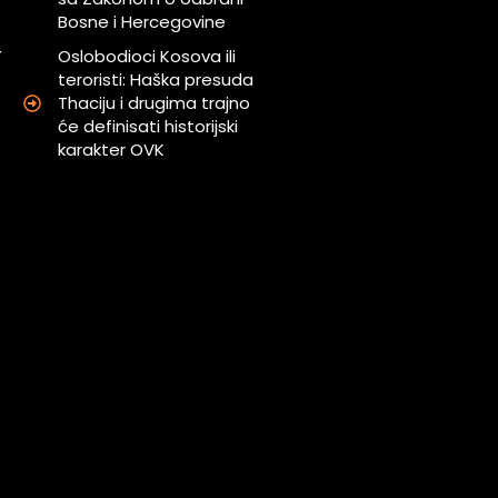
Bosne i Hercegovine
r
Oslobodioci Kosova ili
teroristi: Haška presuda
Thaciju i drugima trajno
a
će definisati historijski
karakter OVK
a
u
a