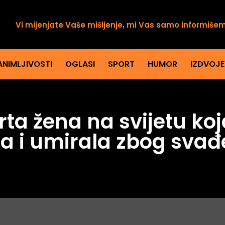
Vi mijenjate Vaše mišljenje, mi Vas samo informiše
ANIMLJIVOSTI
OGLASI
SPORT
HUMOR
IZDVOJ
ta žena na svijetu koja
a i umirala zbog svađ