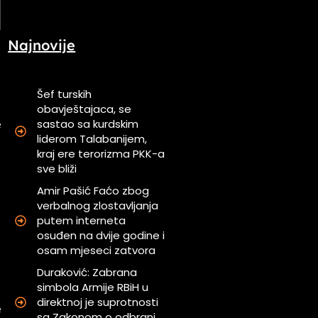
Najnovije
Šef turskih
obavještajaca, se
sastao sa kurdskim
e
liderom Talabanijem,
kraj ere terorizma PKK-a
sve bliži
a
u
Amir Pašić Faćo zbog
verbalnog zlostavljanja
putem interneta
u
osuđen na dvije godine i
.
osam mjeseci zatvora
Duraković: Zabrana
simbola Armije RBiH u
a
direktnoj je suprotnosti
e
sa Zakonom o odbrani