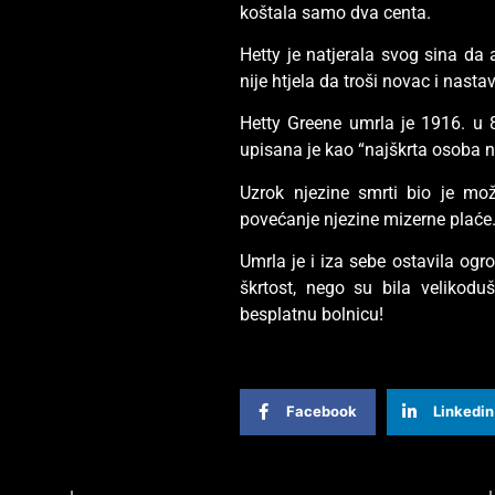
koštala samo dva centa.
Hetty je natjerala svog sina da 
nije htjela da troši novac i nasta
Hetty Greene umrla je 1916. u 
upisana je kao “najškrta osoba na
Uzrok njezine smrti bio je mo
povećanje njezine mizerne plaće
Umrla je i iza sebe ostavila ogr
škrtost, nego su bila velikod
besplatnu bolnicu!
Facebook
Linkedin