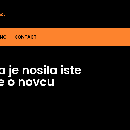
mo.
ENO
KONTAKT
 je nosila iste
e o novcu