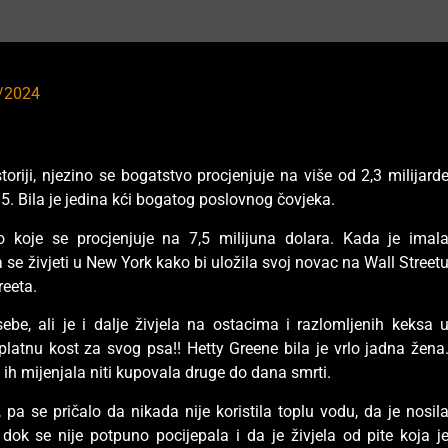
/2024
oriji, njezino se bogatstvo procjenjuje na više od 2,3 milijard
5. Bila je jedina kći bogatog poslovnog čovjeka.
o koje se procjenjuje na 7,5 milijuna dolara. Kada je imal
a se živjeti u New York kako bi uložila svoj novac na Wall Street
reeta.
be, ali je i dalje živjela na ostacima i razlomljenih keksa 
latnu kost za svog psa!! Hetty Greene bila je vrlo jadna žena
e ih mijenjala niti kupovala druge do dana smrti.
, pa se pričalo da nikada nije koristila toplu vodu, da je nosil
 dok se nije potpuno pocijepala i da je živjela od pite koja j