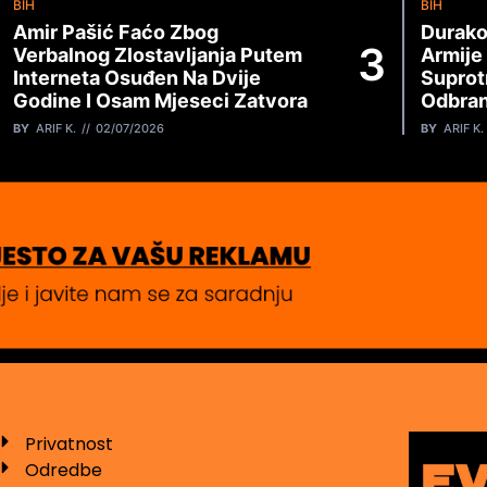
BIH
BIH
Amir Pašić Faćo Zbog
Durako
Verbalnog Zlostavljanja Putem
Armije
Interneta Osuđen Na Dvije
Suprot
Godine I Osam Mjeseci Zatvora
Odbran
BY
ARIF K.
02/07/2026
BY
ARIF K.
Privatnost
Odredbe