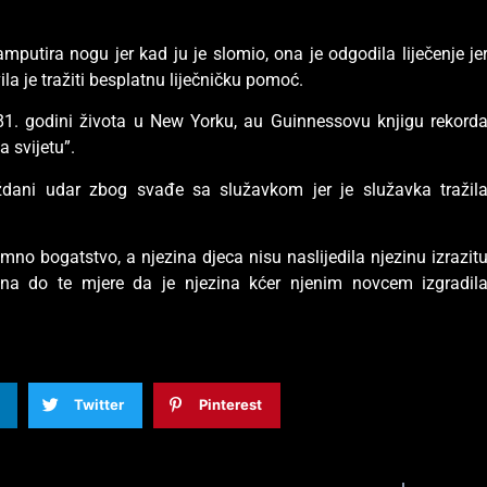
amputira nogu jer kad ju je slomio, ona je odgodila liječenje je
vila je tražiti besplatnu liječničku pomoć.
81. godini života u New Yorku, au Guinnessovu knjigu rekord
 svijetu”.
ždani udar zbog svađe sa služavkom jer je služavka tražil
.
omno bogatstvo, a njezina djeca nisu naslijedila njezinu izrazit
ušna do te mjere da je njezina kćer njenim novcem izgradil
Twitter
Pinterest