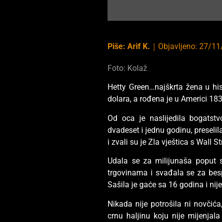
Piše:
Arif K.
｜
Objavljeno:
27/11
Foto: Kolaž
Hetty Green…najškrta žena u hist
dolara, a rođena je u Americi 183
Od oca je naslijedila bogatstv
dvadeset i jednu godinu, preselil
i zvali su je Zla vještica s Wall St
Udala se za milijunaša poput se
trgovinama i svađala se za besp
Sašila je gaće sa 16 godina i nij
Nikada nije potrošila ni novčića
crnu haljinu koju nije mijenjala