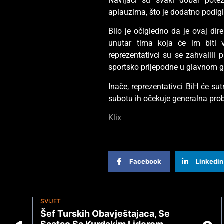
Navijači su svaki dobar pote
aplauzima, što je dodatno podig
Bilo je očigledno da je ovaj di
unutar tima koja će im biti 
reprezentativci su se zahvalili
sportsko prijepodne u glavnom g
Inače, reprezentativci BiH će su
subotu ih očekuje generalna pro
Klix
Facebook
Linkedin
SVIJET
Šef Turskih Obavještajaca, Se