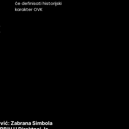
m
će definisati historijski
karakter OVK
u
,
o
u
vić: Zabrana Simbola