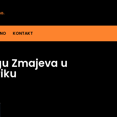
mo.
ENO
KONTAKT
ngu Zmajeva u
iku