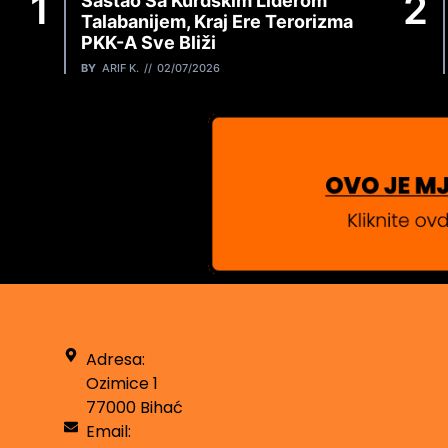
Sastao Sa Kurdskim Liderom
Talabanijem, Kraj Ere Terorizma
PKK-A Sve Bliži
BY
ARIF K.
02/07/2026
Adresa:
Ozimice 1
77000 Bihać
Email: