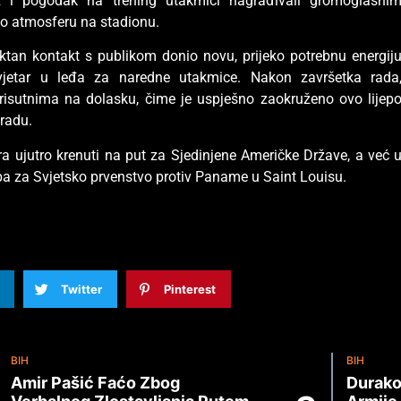
z i pogodak na trening utakmici nagrađivali gromoglasni
lo atmosferu na stadionu.
rektan kontakt s publikom donio novu, prijeko potrebnu energij
vjetar u leđa za naredne utakmice. Nakon završetka rada
 prisutnima na dolasku, čime je uspješno zaokruženo ovo lijep
radu.
tra ujutro krenuti na put za Sjedinjene Američke Države, a već 
ba za Svjetsko prvenstvo protiv Paname u Saint Louisu.
Twitter
Pinterest
BIH
BIH
Amir Pašić Faćo Zbog
Durako