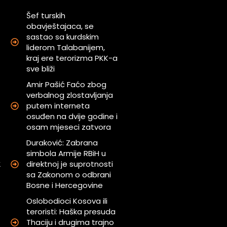
Šef turskih
obavještajaca, se
sastao sa kurdskim
a
liderom Talabanijem,
kraj ere terorizma PKK-a
sve bliži
u
Amir Pašić Faćo zbog
verbalnog zlostavljanja
m
putem interneta
osuđen na dvije godine i
osam mjeseci zatvora
i
Duraković: Zabrana
simbola Armije RBiH u
direktnoj je suprotnosti
k
sa Zakonom o odbrani
Bosne i Hercegovine
i
Oslobodioci Kosova ili
teroristi: Haška presuda
Thaciju i drugima trajno