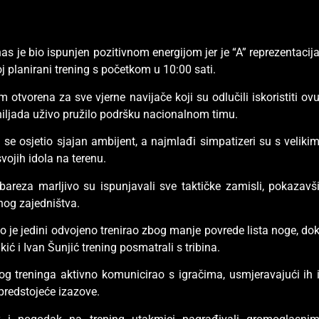
s je bio ispunjen pozitivnom energijom jer je “A” reprezentacij
j planirani trening s početkom u 10:00 sati.
om otvorena za sve vjerne navijače koji su odlučili iskoristiti ov
ko hiljada uživo pružilo podršku nacionalnom timu.
e osjetio sjajan ambijent, a najmlađi simpatizeri su s veliki
vojih idola na terenu.
rbareza marljivo su ispunjavali sve taktičke zamisli, pokazavš
nog zajedništva.
o je jedini odvojeno trenirao zbog manje povrede lista noge, do
ć i Ivan Šunjić trening posmatrali s tribina.
log treninga aktivno komunicirao s igračima, usmjeravajući ih 
predstojeće izazove.