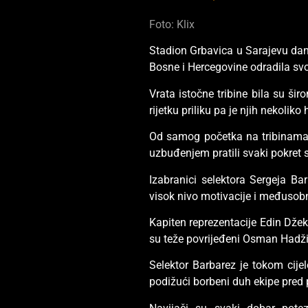
Foto: Klix
Stadion Grbavica u Sarajevu dana
Bosne i Hercegovine odradila svo
Vrata istočne tribine bila su šir
rijetku priliku pa je njih nekoli
Od samog početka na tribinama s
uzbuđenjem pratili svaki pokret s
Izabranici selektora Sergeja Ba
visok nivo motivacije i međusob
Kapiten reprezentacije Edin Džek
su teže povrijeđeni Osman Hadžiki
Selektor Barbarez je tokom cije
podižući borbeni duh ekipe pred 