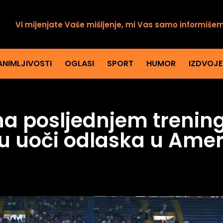
Vi mijenjate Vaše mišljenje, mi Vas samo informiše
ANIMLJIVOSTI
OGLASI
SPORT
HUMOR
IZDVOJ
 na posljednjem treni
u uoči odlaska u Amer