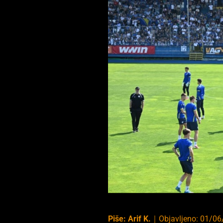
Piše:
Arif K.
｜
Objavljeno:
01/06