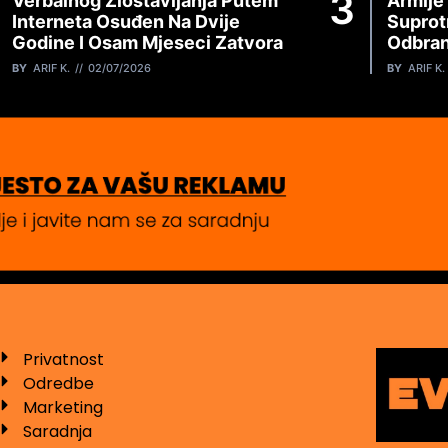
Verbalnog Zlostavljanja Putem
Armije
Interneta Osuđen Na Dvije
Suprot
Godine I Osam Mjeseci Zatvora
Odbran
BY
ARIF K.
02/07/2026
BY
ARIF K.
Privatnost
Odredbe
Marketing
Saradnja