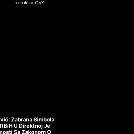
karakter OVK
H
a
a
U
vić: Zabrana Simbola
 RBiH U Direktnoj Je
nosti Sa Zakonom O