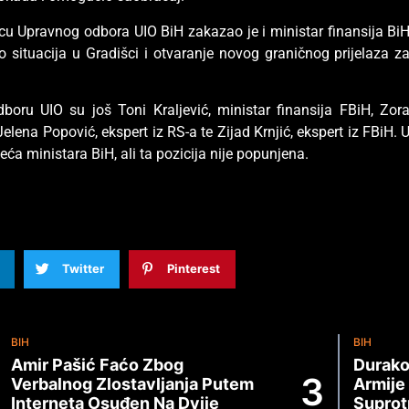
cu Upravnog odbora UIO BiH zakazao je i ministar finansija Bi
 situacija u Gradišci i otvaranje novog graničnog prijelaza z
ru UIO su još Toni Kraljević, ministar finansija FBiH, Zor
Jelena Popović, ekspert iz RS-a te Zijad Krnjić, ekspert iz FBiH. 
ijeća ministara BiH, ali ta pozicija nije popunjena.
Twitter
Pinterest
BIH
BIH
Amir Pašić Faćo Zbog
Durako
Verbalnog Zlostavljanja Putem
Armije
Interneta Osuđen Na Dvije
Suprot