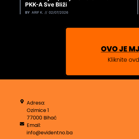
PKK-A Sve Bliži
BY
ARIF K.
02/07/2026
Adresa:
Ozimice 1
77000 Bihać
Email:
info@evidentno.ba