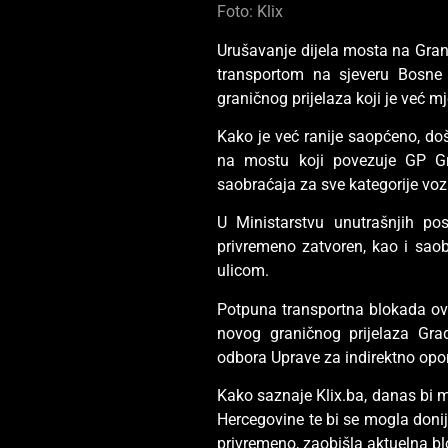
Foto: Klix
Urušavanje dijela mosta na Gran
transportom na sjeveru Bosne 
graničnog prijelaza koji je već m
Kako je već ranije saopćeno, do
na mostu koji povezuje GP Gr
saobraćaja za sve kategorije vozi
U Ministarstvu unutrašnjih po
privremeno zatvoren, kao i sa
ulicom.
Potpuna transportna blokada ovo
novog graničnog prijelaza Gra
odbora Uprave za indirektno opor
Kako saznaje Klix.ba, danas bi m
Hercegovine te bi se mogla donij
privremeno, zaobišla aktuelna b