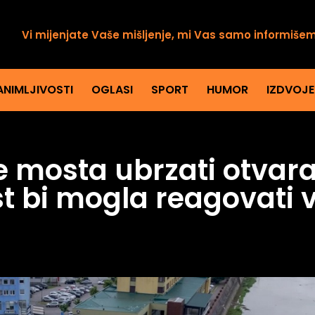
Vi mijenjate Vaše mišljenje, mi Vas samo informiše
ANIMLJIVOSTI
OGLASI
SPORT
HUMOR
IZDVOJ
e mosta ubrzati otvar
st bi mogla reagovati