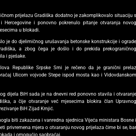
ičnom prijelazu Gradiška dodatno je zakomplikovalo situaciju 
i Hercegovine i ponovno pokrenulo pitanje otvaranja novo
jesecima u blokadi.
šlo je do djelimičnog urušavanja betonske konstrukcije i ograd
adiška, a zbog čega je došlo i do prekida prekogranično
la i pješake.
slova Republike Srpske Srni je rečeno da je granični prela
obraćaj Ulicom vojvode Stepe ispod mosta kao i Vidovdansko
g dijela BiH sada je na dnevni red ponovno stavila i otvaranj
diška, a čije otvaranje već mjesecima blokira član Upravno
ezivanje BiH Zijad Krnjić.
ogla biti zakazana i vanredna sjednica Vijeća ministara Bosne 
eti privremena mjera o otvaranju novog prijelaza čime bi se, ba
lokada i omogućio saobraćaj.