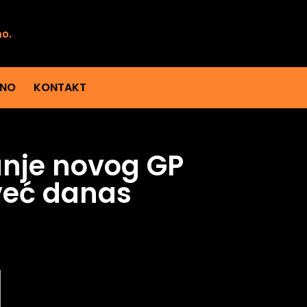
mo.
ENO
KONTAKT
anje novog GP
 već danas