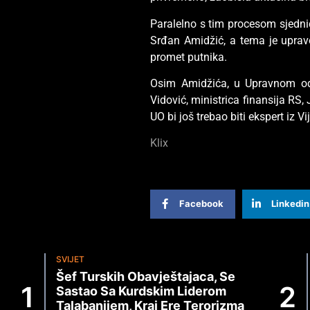
Paralelno s tim procesom sjedni
Srđan Amidžić, a tema je upravo
promet putnika.
Osim Amidžića, u Upravnom odbo
Vidović, ministrica finansija RS, 
UO bi još trebao biti ekspert iz V
Klix
Facebook
Linkedin
SVIJET
Šef Turskih Obavještajaca, Se
Sastao Sa Kurdskim Liderom
Talabanijem, Kraj Ere Terorizma