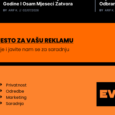
Godine I Osam Mjeseci Zatvora
Odbran
BY
ARIF K.
02/07/2026
BY
ARIF K.
Privatnost
Odredbe
Marketing
Saradnja