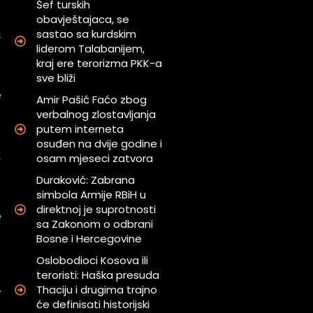
Šef turskih
obavještajaca, se
sastao sa kurdskim
s
liderom Talabanijem,
g
kraj ere terorizma PKK-a
sve bliži
e
Amir Pašić Faćo zbog
g
verbalnog zlostavljanja
putem interneta
osuđen na dvije godine i
z
osam mjeseci zatvora
m
Duraković: Zabrana
simbola Armije RBiH u
direktnoj je suprotnosti
e
sa Zakonom o odbrani
g
Bosne i Hercegovine
Oslobodioci Kosova ili
teroristi: Haška presuda
i
Thaciju i drugima trajno
r
će definisati historijski