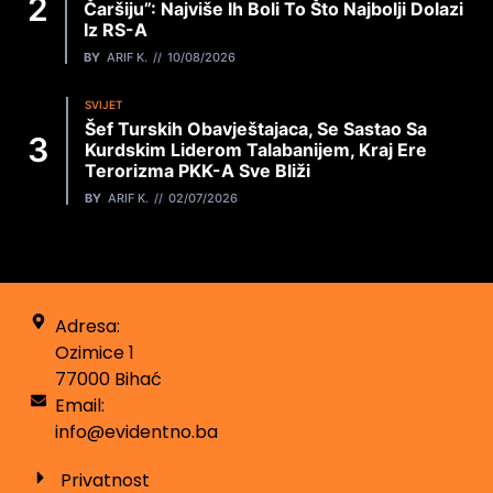
Čaršiju”: Najviše Ih Boli To Što Najbolji Dolazi
Iz RS-A
BY
ARIF K.
10/08/2026
SVIJET
Šef Turskih Obavještajaca, Se Sastao Sa
Kurdskim Liderom Talabanijem, Kraj Ere
Terorizma PKK-A Sve Bliži
BY
ARIF K.
02/07/2026
Adresa:
Ozimice 1
77000 Bihać
Email:
info@evidentno.ba
Privatnost