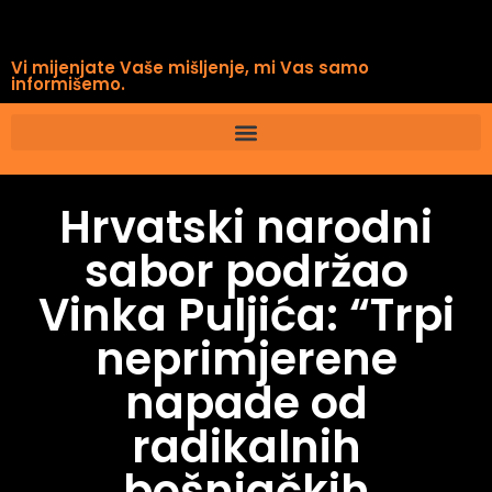
Vi mijenjate Vaše mišljenje, mi Vas samo
informišemo.
Hrvatski narodni
sabor podržao
Vinka Puljića: “Trpi
neprimjerene
napade od
radikalnih
bošnjačkih