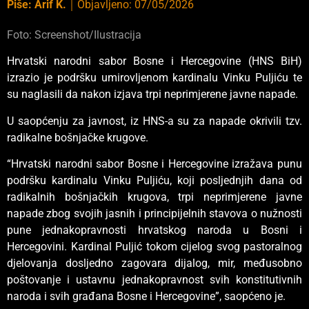
Piše:
Arif K.
｜
Objavljeno:
07/05/2026
Foto: Screenshot/Ilustracija
Hrvatski narodni sabor Bosne i Hercegovine (HNS BiH)
izrazio je podršku umirovljenom kardinalu Vinku Puljiću te
su naglasili da nakon izjava trpi neprimjerene javne napade.
U saopćenju za javnost, iz HNS-a su za napade okrivili tzv.
radikalne bošnjačke krugove.
“Hrvatski narodni sabor Bosne i Hercegovine izražava punu
podršku kardinalu Vinku Puljiću, koji posljednjih dana od
radikalnih bošnjačkih krugova, trpi neprimjerene javne
napade zbog svojih jasnih i principijelnih stavova o nužnosti
pune jednakopravnosti hrvatskog naroda u Bosni i
Hercegovini. Kardinal Puljić tokom cijelog svog pastoralnog
djelovanja dosljedno zagovara dijalog, mir, međusobno
poštovanje i ustavnu jednakopravnost svih konstitutivnih
naroda i svih građana Bosne i Hercegovine”, saopćeno je.