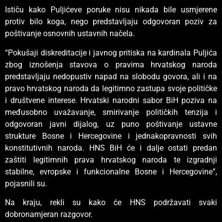
Ističu kako Puljićeve poruke nisu nikada bile usmjerene
protiv bilo koga, nego predstavljaju odgovoran poziv za
poštivanje osnovnih ustavnih načela.
“Pokušaji diskreditacije i javnog pritiska na kardinala Puljića
zbog iznošenja stavova o pravima hrvatskog naroda
predstavljaju nedopustiv napad na slobodu govora, ali i na
pravo hrvatskog naroda da legitimno zastupa svoje političke
i društvene interese. Hrvatski narodni sabor BiH poziva na
međusobno uvažavanje, smirivanje političkih tenzija i
odgovoran javni dijalog, uz puno poštivanje ustavne
strukture Bosne i Hercegovine i jednakopravnosti svih
konstitutivnih naroda. HNS BiH će i dalje ostati predan
zaštiti legitimnih prava hrvatskog naroda te izgradnji
stabilne, evropske i funkcionalne Bosne i Hercegovine”,
pojasnili su.
Na kraju, rekli su kako će HNS podržavati svaki
dobronamjeran razgovor.