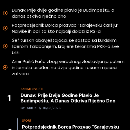
Dunav: Prije dvije godine plavio je Budimpeštu, a
danas otkriva riječno dno
Potpredsjednik Borca prozvao “sarajevsku čaršiju”:
Najviše ih boli to što najbolji dolazi iz RS-a
Šef turskih obavještajaca, se sastao sa kurdskim
liderom Talabanijem, kraj ere terorizma PKK-a sve
bliži
Amir Pašić Faćo zbog verbalnog zlostavljanja putem
interneta osuđen na dvije godine i osam mjeseci
zatvora
ZANIMLJIVOSTI
Dunav: Prije Dvije Godine Plavio Je
Budimpeštu, A Danas Otkriva Riječno Dno
BY
ARIF K.
10/08/2026
SPORT
Potpredsjednik Borca Prozvao “sarajevsku