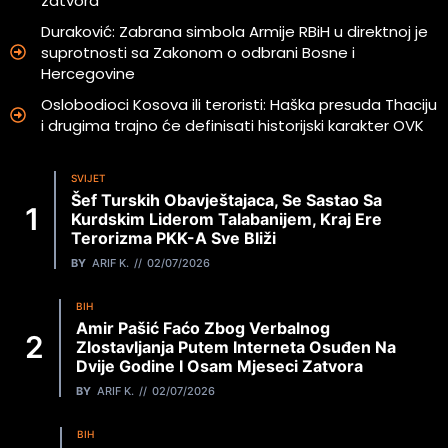
zatvora
Duraković: Zabrana simbola Armije RBiH u direktnoj je
suprotnosti sa Zakonom o odbrani Bosne i
Hercegovine
Oslobodioci Kosova ili teroristi: Haška presuda Thaciju
i drugima trajno će definisati historijski karakter OVK
SVIJET
Šef Turskih Obavještajaca, Se Sastao Sa
Kurdskim Liderom Talabanijem, Kraj Ere
Terorizma PKK-A Sve Bliži
BY
ARIF K.
02/07/2026
BIH
Amir Pašić Faćo Zbog Verbalnog
Zlostavljanja Putem Interneta Osuđen Na
Dvije Godine I Osam Mjeseci Zatvora
BY
ARIF K.
02/07/2026
BIH