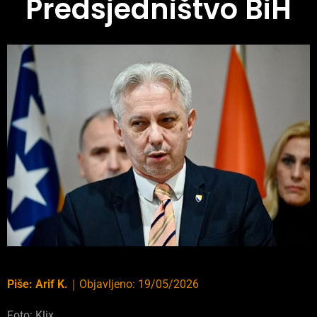
Predsjedništvo BiH
Piše:
Arif K.
｜
Objavljeno:
19/05/2026
Foto: Klix