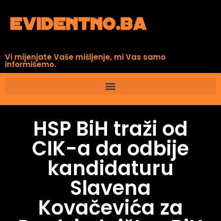
Vi mijenjate Vaše mišljenje, mi Vas samo
informišemo.
HSP BiH traži od
CIK-a da odbije
kandidaturu
Slavena
Kovačevića za