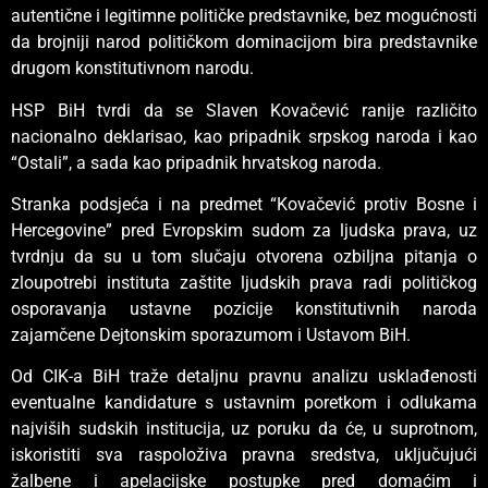
autentične i legitimne političke predstavnike, bez mogućnosti
da brojniji narod političkom dominacijom bira predstavnike
drugom konstitutivnom narodu.
HSP BiH tvrdi da se Slaven Kovačević ranije različito
nacionalno deklarisao, kao pripadnik srpskog naroda i kao
“Ostali”, a sada kao pripadnik hrvatskog naroda.
Stranka podsjeća i na predmet “Kovačević protiv Bosne i
Hercegovine” pred Evropskim sudom za ljudska prava, uz
tvrdnju da su u tom slučaju otvorena ozbiljna pitanja o
zloupotrebi instituta zaštite ljudskih prava radi političkog
osporavanja ustavne pozicije konstitutivnih naroda
zajamčene Dejtonskim sporazumom i Ustavom BiH.
Od CIK-a BiH traže detaljnu pravnu analizu usklađenosti
eventualne kandidature s ustavnim poretkom i odlukama
najviših sudskih institucija, uz poruku da će, u suprotnom,
iskoristiti sva raspoloživa pravna sredstva, uključujući
žalbene i apelacijske postupke pred domaćim i