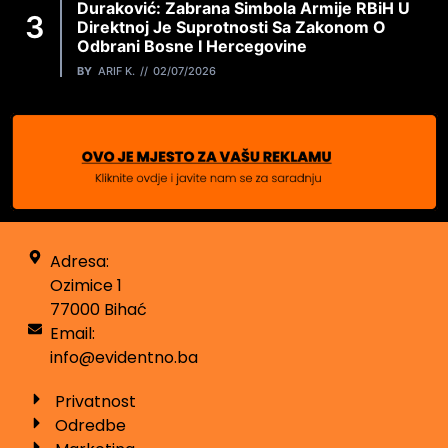
Duraković: Zabrana Simbola Armije RBiH U
Direktnoj Je Suprotnosti Sa Zakonom O
Odbrani Bosne I Hercegovine
BY
ARIF K.
02/07/2026
Adresa:
Ozimice 1
77000 Bihać
Email:
info@evidentno.ba
Privatnost
Odredbe