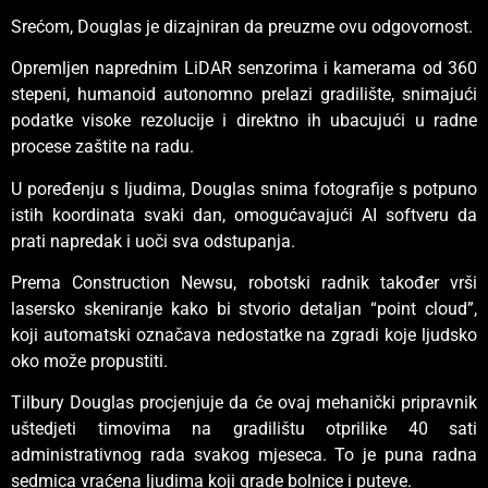
Srećom, Douglas je dizajniran da preuzme ovu odgovornost.
Opremljen naprednim LiDAR senzorima i kamerama od 360
stepeni, humanoid autonomno prelazi gradilište, snimajući
podatke visoke rezolucije i direktno ih ubacujući u radne
procese zaštite na radu.
U poređenju s ljudima, Douglas snima fotografije s potpuno
istih koordinata svaki dan, omogućavajući AI softveru da
prati napredak i uoči sva odstupanja.
Prema Construction Newsu, robotski radnik također vrši
lasersko skeniranje kako bi stvorio detaljan “point cloud”,
koji automatski označava nedostatke na zgradi koje ljudsko
oko može propustiti.
Tilbury Douglas procjenjuje da će ovaj mehanički pripravnik
uštedjeti timovima na gradilištu otprilike 40 sati
administrativnog rada svakog mjeseca. To je puna radna
sedmica vraćena ljudima koji grade bolnice i puteve.