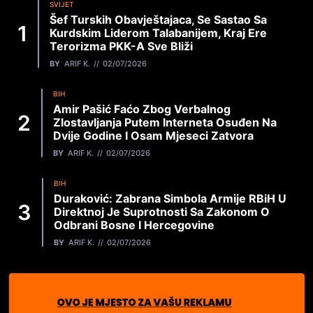
SVIJET
Šef Turskih Obavještajaca, Se Sastao Sa
Kurdskim Liderom Talabanijem, Kraj Ere
Terorizma PKK-A Sve Bliži
BY
ARIF K.
02/07/2026
BIH
Amir Pašić Faćo Zbog Verbalnog
Zlostavljanja Putem Interneta Osuđen Na
Dvije Godine I Osam Mjeseci Zatvora
BY
ARIF K.
02/07/2026
BIH
Duraković: Zabrana Simbola Armije RBiH U
Direktnoj Je Suprotnosti Sa Zakonom O
Odbrani Bosne I Hercegovine
BY
ARIF K.
02/07/2026