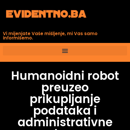
Vi mijenjate Vaše mišljenje, mi Vas samo
informišemo.
Humanoidni robot
preuzeo
prikupljanje
podataka i
administrativne