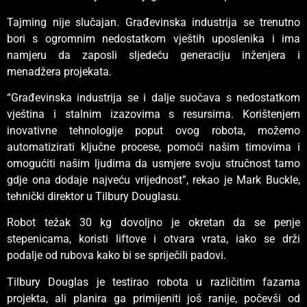
Tajming nije slučajan. Građevinska industrija se trenutno
bori s ogromnim nedostatkom vještih uposlenika i ima
namjeru da zaposli sljedeću generaciju inženjera i
menadžera projekata.
“Građevinska industrija se i dalje suočava s nedostatkom
vještina i stalnim izazovima s resursima. Korištenjem
inovativne tehnologije poput ovog robota, možemo
automatizirati ključne procese, pomoći našim timovima i
omogućiti našim ljudima da usmjere svoju stručnost tamo
gdje ona dodaje najveću vrijednost”, rekao je Mark Buckle,
tehnički direktor u Tilbury Douglasu.
Robot težak 30 kg dovoljno je okretan da se penje
stepenicama, koristi liftove i otvara vrata, iako se drži
podalje od rubova kako bi se spriječili padovi.
Tilbury Douglas je testirao robota u različitim fazama
projekta, ali planira ga primijeniti još ranije, počevši od