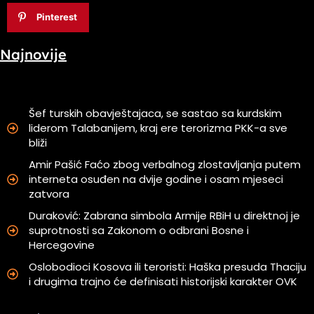
Pinterest
Najnovije
Šef turskih obavještajaca, se sastao sa kurdskim
liderom Talabanijem, kraj ere terorizma PKK-a sve
bliži
Amir Pašić Faćo zbog verbalnog zlostavljanja putem
interneta osuđen na dvije godine i osam mjeseci
zatvora
Duraković: Zabrana simbola Armije RBiH u direktnoj je
suprotnosti sa Zakonom o odbrani Bosne i
Hercegovine
Oslobodioci Kosova ili teroristi: Haška presuda Thaciju
i drugima trajno će definisati historijski karakter OVK