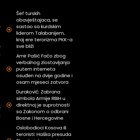
Šef turskih
obavještajaca, se
sastao sa kurdskim
e
liderom Talabanijem,
kraj ere terorizma PKK-a
sve bliži
e
s
Amir Pašić Faćo zbog
verbalnog zlostavljanja
putem interneta
a
osuđen na dvije godine i
u
osam mjeseci zatvora
Duraković: Zabrana
simbola Armije RBiH u
d
direktnoj je suprotnosti
e
sa Zakonom o odbrani
s
Bosne i Hercegovine
Oslobodioci Kosova ili
teroristi: Haška presuda