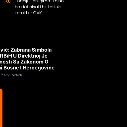
Thaciju i drugima trajno
će definisati historijski
karakter OVK
vić: Zabrana Simbola
 RBiH U Direktnoj Je
nosti Sa Zakonom O
i Bosne I Hercegovine
02/07/2026