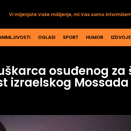
Vi mijenjate Vaše mišljenje, mi Vas samo informiše
ANIMLJIVOSTI
OGLASI
SPORT
HUMOR
IZDVOJ
uškarca osuđenog za 
st izraelskog Mossada