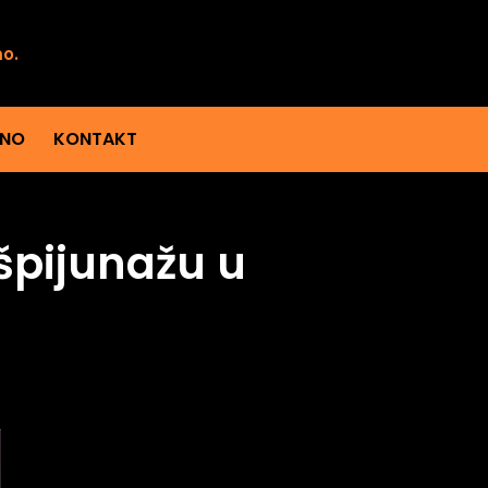
mo.
ENO
KONTAKT
špijunažu u