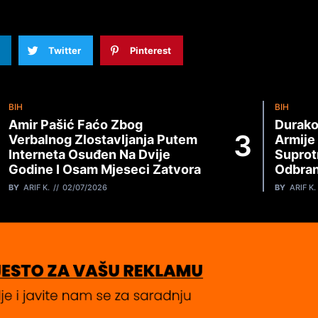
Twitter
Pinterest
BIH
BIH
Amir Pašić Faćo Zbog
Durako
Verbalnog Zlostavljanja Putem
Armije
Interneta Osuđen Na Dvije
Suprot
Godine I Osam Mjeseci Zatvora
Odbran
BY
ARIF K.
02/07/2026
BY
ARIF K.