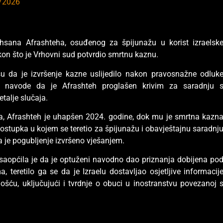
/2026
Ehsana Afrashteha, osuđenog za špijunažu u korist izraelsk
on što je Vrhovni sud potvrdio smrtnu kaznu.
 su da je izvršenje kazne uslijedilo nakon pravosnažne odluk
i navode da je Afrashteh proglašen krivim za saradnju 
talje slučaja.
, Afrashteh je uhapšen 2024. godine, dok mu je smrtna kazn
ostupka u kojem se teretio za špijunažu i obavještajnu saradnj
da je pogubljenje izvršeno vješanjem.
aopćila je da je optuženi navodno dao priznanja dobijena po
 teretilo ga se da je Izraelu dostavljao osjetljive informacij
šću, uključujući i tvrdnje o obuci u inostranstvu povezanoj 