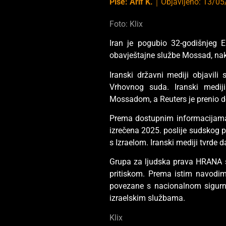
Piše:
Arif K.
｜
Objavljeno:
13/05
Foto: Klix
Iran je pogubio 32-godišnjeg 
obavještajne službe Mossad, nak
Iranski državni mediji objavili
Vrhovnog suda. Iranski medij
Mossadom, a Reuters je prenio de
Prema dostupnim informacijama
izrečena 2025. poslije sudskog p
s Izraelom. Iranski mediji tvrde 
Grupa za ljudska prava HRANA s
pritiskom. Prema istim navodima,
povezane s nacionalnom sigurno
izraelskim službama.
Klix